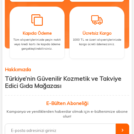
Kapıda Ödeme
Ücretsiz Kargo
Tüm alışverişlerinizde peşin nakit
1000 TL ve üzeri alışverişlerinizde
veya kredi kartı ile kapıda ödeme
kargo ücreti ödemezsiniz.
gerçekleştirebilirsiniz.
Hakkımızda
Türkiye’nin Güvenilir Kozmetik ve Takviye
Edici Gıda Mağazası
Güzellik, sağlık ve iyi hissetmek herkesin hakkı! Biz de bu vizyonla, hem
kişisel bakım hem de takviye edici gıda ürünlerini sizlerle
E-Bülten Aboneliği
buluşturuyoruz. Artık mağaza mağaza dolaşmanıza gerek yok;
Kampanya ve yeniliklerden haberdar olmak için e-bültenimize abone
ihtiyacınız olan her şeyi tek bir çatı altında topluyor ve kapınıza kadar
olun!
güvenle ulaştırıyoruz.
%100 orijinal kozmetik ve sağlık ürünleriyle güzelliğinizi tamamlayabilir,