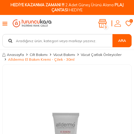
HEDİYE KAZANMA ZAMANI !!!
2 Adet Güneş Ürünü Alana
PLAJ
ÇANTASI
HEDİYE
0
0
ARA
Anasayfa
Cilt Bakımı
Vücut Bakımı
Vücut Çatlak Önleyiciler
Alldermo El Bakım Kremi - Çilek - 30ml