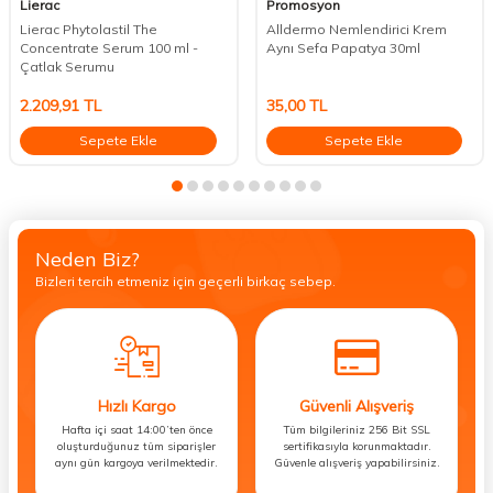
Lierac
Promosyon
Lierac Phytolastil The
Alldermo Nemlendirici Krem
Concentrate Serum 100 ml -
Aynı Sefa Papatya 30ml
Çatlak Serumu
2.209,91
TL
35,00
TL
Sepete Ekle
Sepete Ekle
Neden Biz?
Bizleri tercih etmeniz için geçerli birkaç sebep.
Hızlı Kargo
Güvenli Alışveriş
Hafta içi saat 14:00’ten önce
Tüm bilgileriniz 256 Bit SSL
oluşturduğunuz tüm siparişler
sertifikasıyla korunmaktadır.
aynı gün kargoya verilmektedir.
Güvenle alışveriş yapabilirsiniz.