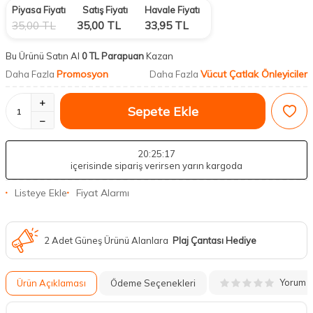
Piyasa Fiyatı
Satış Fiyatı
Havale Fiyatı
35,00
TL
35,00
TL
33,95
TL
Bu Ürünü Satın Al
0 TL Parapuan
Kazan
Promosyon
Vücut Çatlak Önleyiciler
Daha Fazla
Daha Fazla
Sepete Ekle
20
:25
:16
içerisinde sipariş verirsen yarın kargoda
Listeye Ekle
Fiyat Alarmı
2 Adet Güneş Ürünü Alanlara
Plaj Çantası Hediye
Yorum
Ürün Açıklaması
Ödeme Seçenekleri