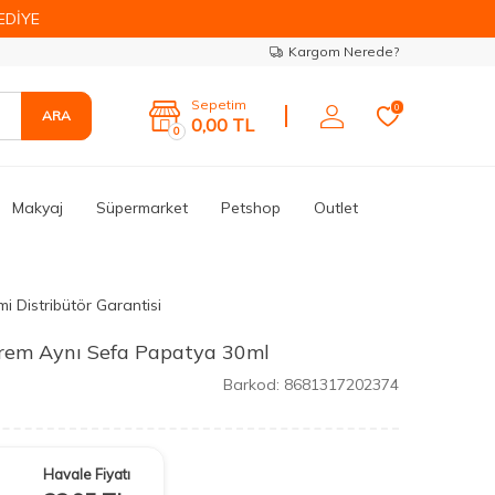
EDİYE
Kargom Nerede?
Sepetim
0
ARA
0,00
TL
0
Makyaj
Süpermarket
Petshop
Outlet
i Distribütör Garantisi
Krem Aynı Sefa Papatya 30ml
Barkod:
8681317202374
Havale Fiyatı