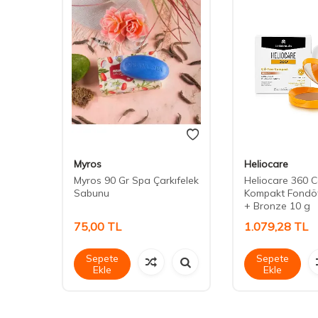
Myros
Heliocare
e
Myros 90 Gr Spa Çarkıfelek
Heliocare 360 C
100 ml
Sabunu
Kompakt Fondöt
+ Bronze 10 g
75,00
TL
1.079,28
TL
Sepete
Sepete
Ekle
Ekle