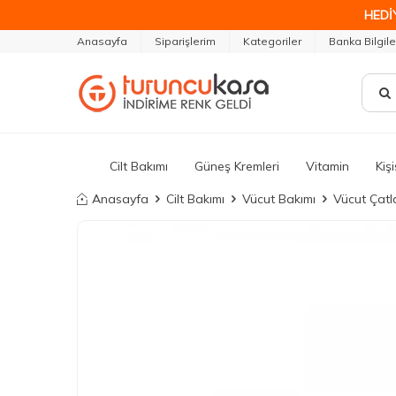
HEDİ
Anasayfa
Siparişlerim
Kategoriler
Banka Bilgile
Cilt Bakımı
Güneş Kremleri
Vitamin
Kiş
Anasayfa
Cilt Bakımı
Vücut Bakımı
Vücut Çatla