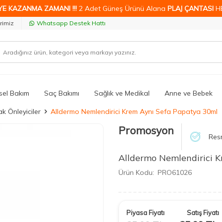
YE KAZANMA ZAMANI !!!
2 Adet Güneş Ürünü Alana
PLAJ ÇANTASI
H
rimiz
Whatsapp Destek Hattı
isel Bakım
Saç Bakımı
Sağlık ve Medikal
Anne ve Bebek
k Önleyiciler
Alldermo Nemlendirici Krem Aynı Sefa Papatya 30ml
Promosyon
Resm
Alldermo Nemlendirici 
Ürün Kodu:
PRO61026
Piyasa Fiyatı
Satış Fiyatı