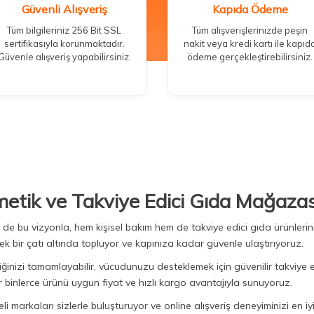
Güvenli Alışveriş
Kapıda Ödeme
Tüm bilgileriniz 256 Bit SSL
Tüm alışverişlerinizde peşin
sertifikasıyla korunmaktadır.
nakit veya kredi kartı ile kapıd
Güvenle alışveriş yapabilirsiniz.
ödeme gerçekleştirebilirsiniz.
metik ve Takviye Edici Gıda Mağazas
Biz de bu vizyonla, hem kişisel bakım hem de takviye edici gıda ürünler
ek bir çatı altında topluyor ve kapınıza kadar güvenle ulaştırıyoruz.
iğinizi tamamlayabilir, vücudunuzu desteklemek için güvenilir takviye e
binlerce ürünü uygun fiyat ve hızlı kargo avantajıyla sunuyoruz.
 markaları sizlerle buluşturuyor ve online alışveriş deneyiminizi en iyi 