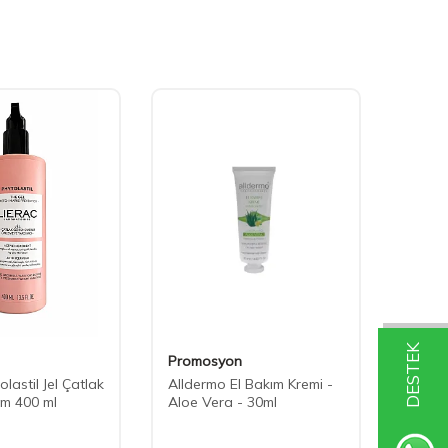
DESTEK
Promosyon
Prom
olastil Jel Çatlak
Alldermo El Bakım Kremi -
Allder
ım 400 ml
Aloe Vera - 30ml
Çilek 