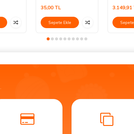
35,00
TL
3.149,91
Sepete Ekle
Sepete
.