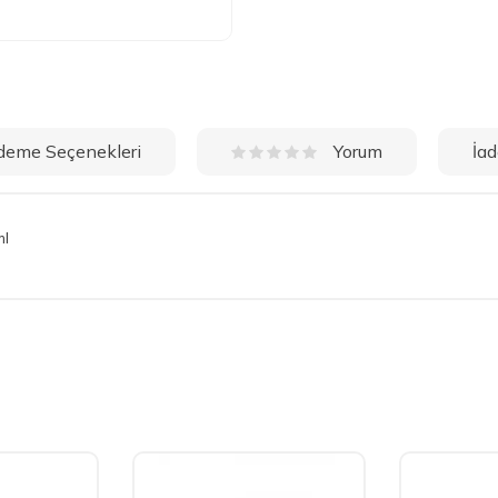
deme Seçenekleri
İad
Yorum
ml