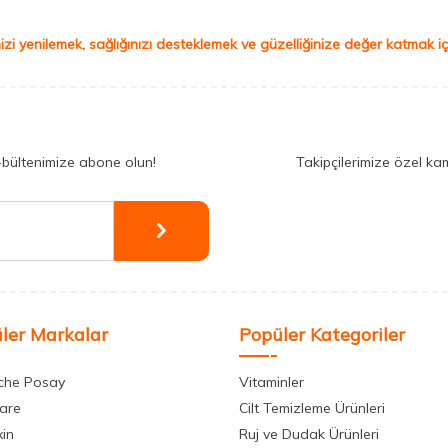
izi yenilemek, sağlığınızı desteklemek ve güzelliğinize değer katmak için
-bültenimize abone olun!
Takipçilerimize özel ka
ler Markalar
Popüler Kategoriler
che Posay
Vitaminler
care
Cilt Temizleme Ürünleri
xin
Ruj ve Dudak Ürünleri