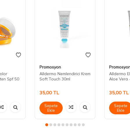
Promosyon
Promosyo
olor
Alldermo Nemlendirici Krem
Alldermo E
en Spf 50
Soft Touch 30ml
Aloe Vera 
35,00
TL
35,00
TL
Sepete
Sepete
Ekle
Ekle