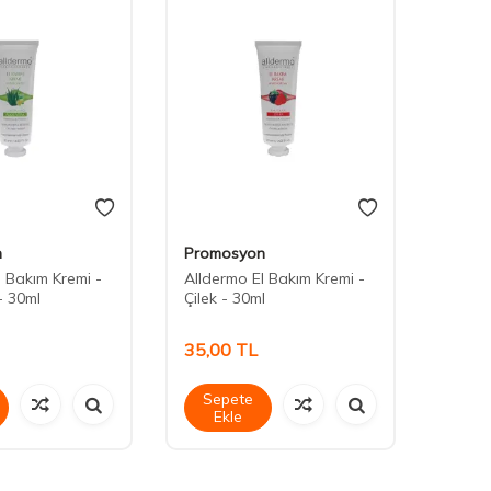
n
Promosyon
Prom
l Bakım Kremi -
Alldermo El Bakım Kremi -
Allder
- 30ml
Çilek - 30ml
Hindis
35,00
TL
Sepete
Ekle