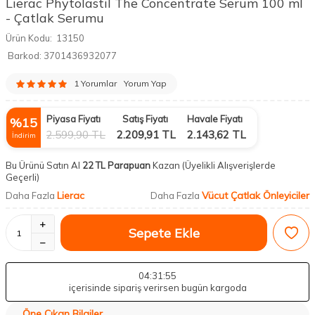
Lierac Phytolastil The Concentrate Serum 100 ml
- Çatlak Serumu
Ürün Kodu:
13150
Barkod:
3701436932077
1 Yorumlar
Yorum Yap
Piyasa Fiyatı
Satış Fiyatı
Havale Fiyatı
%
15
2.599,90
TL
2.209,91
TL
2.143,62
TL
İndirim
Bu Ürünü Satın Al
22 TL Parapuan
Kazan
(Üyelikli Alışverişlerde
Geçerli)
Lierac
Vücut Çatlak Önleyiciler
Daha Fazla
Daha Fazla
Sepete Ekle
04
:31
:54
içerisinde sipariş verirsen bugün kargoda
Öne Çıkan Bilgiler