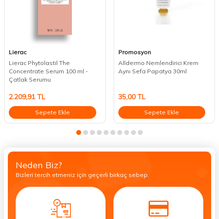
Lierac
Promosyon
Lierac Phytolastil The
Alldermo Nemlendirici Krem
Concentrate Serum 100 ml -
Aynı Sefa Papatya 30ml
Çatlak Serumu
2.209,91
TL
35,00
TL
Sepete Ekle
Sepete Ekle
Neden Biz?
Bizleri tercih etmeniz için geçerli birkaç sebep.