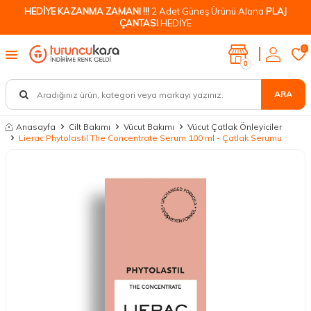
HEDİYE KAZANMA ZAMANI !!!
2 Adet Güneş Ürünü Alana
PLAJ
ÇANTASI
HEDİYE
0
0
ARA
Anasayfa
Cilt Bakımı
Vücut Bakımı
Vücut Çatlak Önleyiciler
Lierac Phytolastil The Concentrate Serum 100 ml - Çatlak Serumu