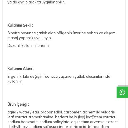
ya da ayrı olarak ta uygulanabilir.
Kullanım Şekli :
8 hafta boyunca çatlak olan bölgenin üzerine sabah ve akşam
masaj yaparak uygulayın.
Düzenli kullanımı önerilir.
Kullanım Alanı :
DESTEK
Ergenlik, kilo değişimi sonucu yaşanan çatlak oluşumlarında
kullanılır.
Ürün İçeriği :
aqua / water / eau. propanediol. carbomer. alchemilla vulgaris
leaf extract. tromethamine. hedera helix (ivy) leaf/stem extract.
sodium benzoate. sodium salicylate. equisetum arvense extract.
diethylhexyl sodium sulfosuccinate. citric acid. tetrasodium