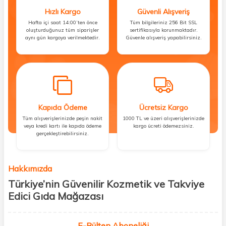
Hızlı Kargo
Güvenli Alışveriş
Hafta içi saat 14:00’ten önce
Tüm bilgileriniz 256 Bit SSL
oluşturduğunuz tüm siparişler
sertifikasıyla korunmaktadır.
aynı gün kargoya verilmektedir.
Güvenle alışveriş yapabilirsiniz.
Kapıda Ödeme
Ücretsiz Kargo
Tüm alışverişlerinizde peşin nakit
1000 TL ve üzeri alışverişlerinizde
veya kredi kartı ile kapıda ödeme
kargo ücreti ödemezsiniz.
gerçekleştirebilirsiniz.
Hakkımızda
Türkiye’nin Güvenilir Kozmetik ve Takviye
Edici Gıda Mağazası
Güzellik, sağlık ve iyi hissetmek herkesin hakkı! Biz de bu vizyonla, hem
kişisel bakım hem de takviye edici gıda ürünlerini sizlerle
E-Bülten Aboneliği