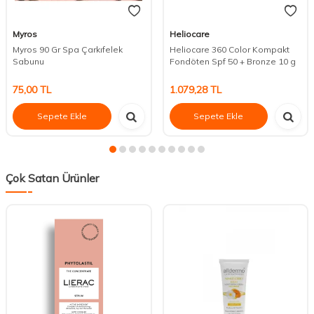
Myros
Heliocare
Myros 90 Gr Spa Çarkıfelek
Heliocare 360 Color Kompakt
Sabunu
Fondöten Spf 50 + Bronze 10 g
75,00
TL
1.079,28
TL
Sepete Ekle
Sepete Ekle
Çok Satan Ürünler