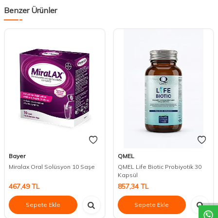
Benzer Ürünler
Bayer
QMEL
Miralax Oral Solüsyon 10 Saşe
QMEL Life Biotic Probiyotik 30
Kapsül
DESTEK
467,49
TL
857,34
TL
Sepete Ekle
Sepete Ekle