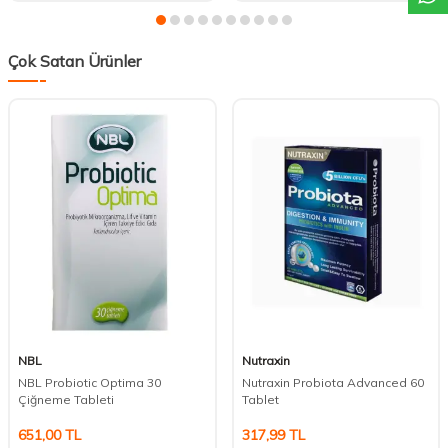
Çok Satan Ürünler
NBL
Nutraxin
NBL Probiotic Optima 30
Nutraxin Probiota Advanced 60
Çiğneme Tableti
Tablet
651,00
TL
317,99
TL