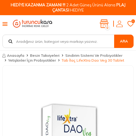
HEDİYE KAZANMA ZAMANI !!!
2 Adet Güneş Ürünü Alana
PLAJ
ÇANTASI
HEDİYE
0
0
ARA
Anasayfa
Besin Takviyeleri
Sindirim Sistemi Ve Probiyotikler
Yetişkinler İçin Probiyotikler
Tab İlaç LifeXtra Dao Veg 30 Tablet