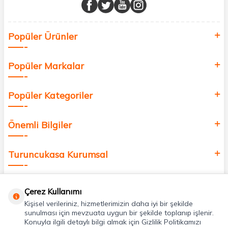
buluşturuyor ve online alışveriş deneyiminizi en iyi hale getiriyoruz.
Sağlık, güzellik ve iyi yaşam için aradığınız her şey burada!
Siz de kendinizi yenilemek, sağlığınızı desteklemek ve güzelliğinize
Popüler Ürünler
değer katmak için bize katılın!
Popüler Markalar
Popüler Kategoriler
Önemli Bilgiler
Turuncukasa Kurumsal
Hızlı Erişim
Çerez Kullanımı
Kişisel verileriniz, hizmetlerimizin daha iyi bir şekilde
Uygulamalarımız
sunulması için mevzuata uygun bir şekilde toplanıp işlenir.
Konuyla ilgili detaylı bilgi almak için Gizlilik Politikamızı