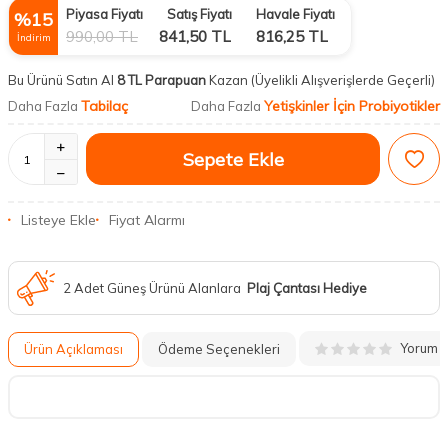
Piyasa Fiyatı
Satış Fiyatı
Havale Fiyatı
%
15
990,00
TL
841,50
TL
816,25
TL
İndirim
Bu Ürünü Satın Al
8 TL Parapuan
Kazan
(Üyelikli Alışverişlerde Geçerli)
Tabilaç
Yetişkinler İçin Probiyotikler
Daha Fazla
Daha Fazla
Sepete Ekle
Listeye Ekle
Fiyat Alarmı
2 Adet Güneş Ürünü Alanlara
Plaj Çantası Hediye
Yorum
Ürün Açıklaması
Ödeme Seçenekleri