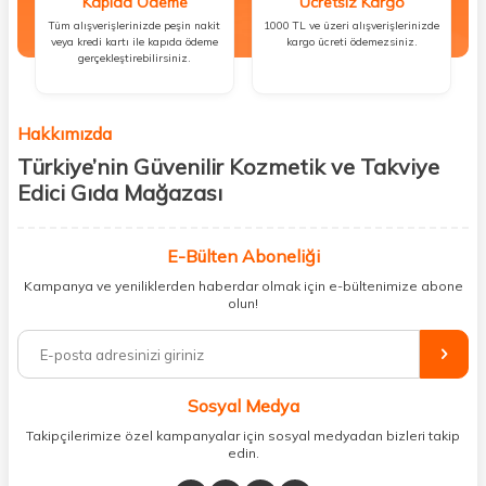
Kapıda Ödeme
Ücretsiz Kargo
Tüm alışverişlerinizde peşin nakit
1000 TL ve üzeri alışverişlerinizde
veya kredi kartı ile kapıda ödeme
kargo ücreti ödemezsiniz.
gerçekleştirebilirsiniz.
Hakkımızda
Türkiye’nin Güvenilir Kozmetik ve Takviye
Edici Gıda Mağazası
Güzellik, sağlık ve iyi hissetmek herkesin hakkı! Biz de bu vizyonla, hem
kişisel bakım hem de takviye edici gıda ürünlerini sizlerle
E-Bülten Aboneliği
buluşturuyoruz. Artık mağaza mağaza dolaşmanıza gerek yok;
Kampanya ve yeniliklerden haberdar olmak için e-bültenimize abone
ihtiyacınız olan her şeyi tek bir çatı altında topluyor ve kapınıza kadar
olun!
güvenle ulaştırıyoruz.
%100 orijinal kozmetik ve sağlık ürünleriyle güzelliğinizi tamamlayabilir,
vücudunuzu desteklemek için güvenilir takviye edici gıdalara
ulaşabilirsiniz. Cilt bakımından saç bakımına, makyajdan vitamin ve
Sosyal Medya
minerallere kadar binlerce ürünü uygun fiyat ve hızlı kargo avantajıyla
sunuyoruz.
Takipçilerimize özel kampanyalar için sosyal medyadan bizleri takip
edin.
Müşteri memnuniyetini ön planda tutarak, en kaliteli markaları sizlerle