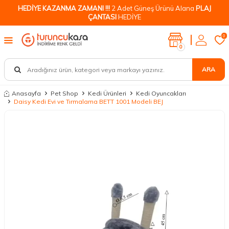
HEDİYE KAZANMA ZAMANI !!!
2 Adet Güneş Ürünü Alana
PLAJ
ÇANTASI
HEDİYE
0
0
ARA
Anasayfa
Pet Shop
Kedi Ürünleri
Kedi Oyuncakları
Daisy Kedi Evi ve Tırmalama BETT 1001 Modeli BEJ