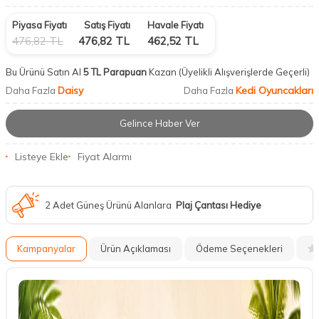
Piyasa Fiyatı
Satış Fiyatı
Havale Fiyatı
476,82
TL
476,82
TL
462,52
TL
Bu Ürünü Satın Al
5 TL Parapuan
Kazan
(Üyelikli Alışverişlerde Geçerli)
Daisy
Kedi Oyuncakları
Daha Fazla
Daha Fazla
Gelince Haber Ver
Listeye Ekle
Fiyat Alarmı
2 Adet Güneş Ürünü Alanlara
Plaj Çantası Hediye
Kampanyalar
Ürün Açıklaması
Ödeme Seçenekleri