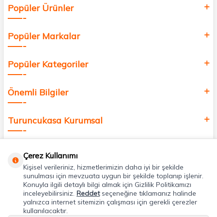
Popüler Ürünler
değer katmak için bize katılın!
Popüler Markalar
Popüler Kategoriler
Önemli Bilgiler
Turuncukasa Kurumsal
Hızlı Erişim
Çerez Kullanımı
Kişisel verileriniz, hizmetlerimizin daha iyi bir şekilde
Uygulamalarımız
sunulması için mevzuata uygun bir şekilde toplanıp işlenir.
Konuyla ilgili detaylı bilgi almak için Gizlilik Politikamızı
inceleyebilirsiniz.
Reddet
seçeneğine tıklamanız halinde
yalnızca internet sitemizin çalışması için gerekli çerezler
Adres & İletişim
kullanılacaktır.