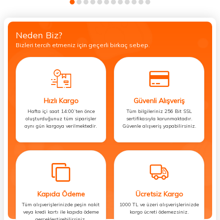
Neden Biz?
Bizleri tercih etmeniz için geçerli birkaç sebep.
Hızlı Kargo
Güvenli Alışveriş
Hafta içi saat 14:00’ten önce
Tüm bilgileriniz 256 Bit SSL
oluşturduğunuz tüm siparişler
sertifikasıyla korunmaktadır.
aynı gün kargoya verilmektedir.
Güvenle alışveriş yapabilirsiniz.
Kapıda Ödeme
Ücretsiz Kargo
Tüm alışverişlerinizde peşin nakit
1000 TL ve üzeri alışverişlerinizde
veya kredi kartı ile kapıda ödeme
kargo ücreti ödemezsiniz.
gerçekleştirebilirsiniz.