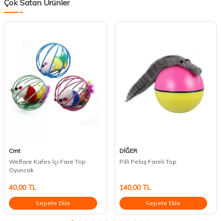
Çok Satan Ürünler
Cmt
DİĞER
Welfare Kafes İçi Fare Top
Pilli Peluş Fareli Top
Oyuncak
40,00
TL
140,00
TL
Sepete Ekle
Sepete Ekle