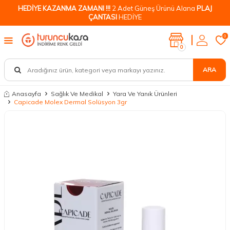
HEDİYE KAZANMA ZAMANI !!!
2 Adet Güneş Ürünü Alana
PLAJ
ÇANTASI
HEDİYE
0
0
ARA
Anasayfa
Sağlık Ve Medikal
Yara Ve Yanık Ürünleri
Capicade Molex Dermal Solüsyon 3gr