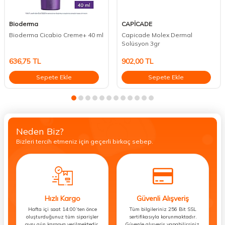
Bioderma
CAPİCADE
Bioderma Cicabio Creme+ 40 ml
Capicade Molex Dermal
Solüsyon 3gr
636,75
TL
902,00
TL
Sepete Ekle
Sepete Ekle
Neden Biz?
Bizleri tercih etmeniz için geçerli birkaç sebep.
Hızlı Kargo
Güvenli Alışveriş
Hafta içi saat 14:00’ten önce
Tüm bilgileriniz 256 Bit SSL
oluşturduğunuz tüm siparişler
sertifikasıyla korunmaktadır.
aynı gün kargoya verilmektedir.
Güvenle alışveriş yapabilirsiniz.