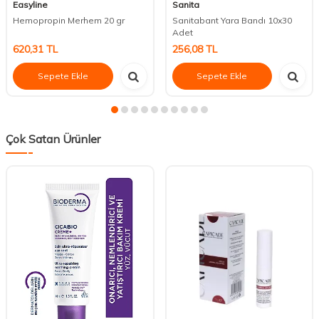
Easyline
Sanita
Hemopropin Merhem 20 gr
Sanitabant Yara Bandı 10x30
Adet
620,31
TL
256,08
TL
Sepete Ekle
Sepete Ekle
Çok Satan Ürünler