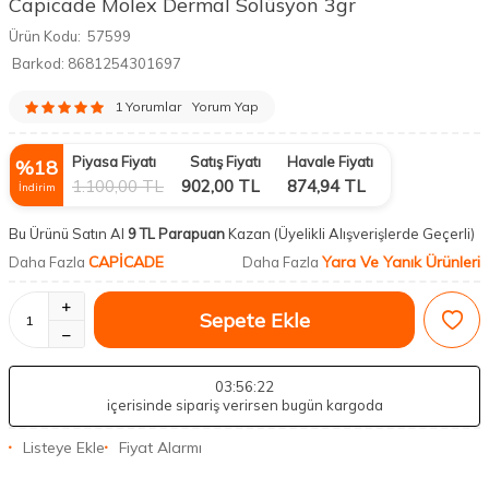
Capicade Molex Dermal Solüsyon 3gr
Ürün Kodu:
57599
Barkod:
8681254301697
1 Yorumlar
Yorum Yap
Piyasa Fiyatı
Satış Fiyatı
Havale Fiyatı
%
18
1.100,00
TL
902,00
TL
874,94
TL
İndirim
Bu Ürünü Satın Al
9 TL Parapuan
Kazan
(Üyelikli Alışverişlerde Geçerli)
CAPİCADE
Yara Ve Yanık Ürünleri
Daha Fazla
Daha Fazla
Sepete Ekle
03
:56
:21
içerisinde sipariş verirsen bugün kargoda
Listeye Ekle
Fiyat Alarmı