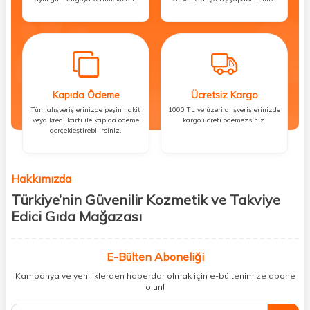
Kapıda Ödeme
Ücretsiz Kargo
Tüm alışverişlerinizde peşin nakit
1000 TL ve üzeri alışverişlerinizde
veya kredi kartı ile kapıda ödeme
kargo ücreti ödemezsiniz.
gerçekleştirebilirsiniz.
Hakkımızda
Türkiye’nin Güvenilir Kozmetik ve Takviye
Edici Gıda Mağazası
Güzellik, sağlık ve iyi hissetmek herkesin hakkı! Biz de bu vizyonla, hem
kişisel bakım hem de takviye edici gıda ürünlerini sizlerle
E-Bülten Aboneliği
buluşturuyoruz. Artık mağaza mağaza dolaşmanıza gerek yok;
Kampanya ve yeniliklerden haberdar olmak için e-bültenimize abone
ihtiyacınız olan her şeyi tek bir çatı altında topluyor ve kapınıza kadar
olun!
güvenle ulaştırıyoruz.