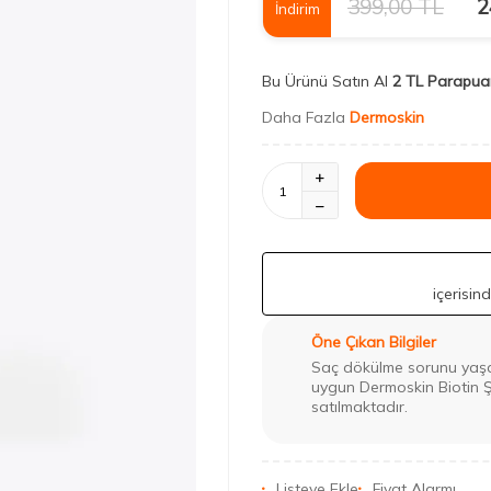
399,00
TL
2
İndirim
Bu Ürünü Satın Al
2 TL Parapua
Daha Fazla
Dermoskin
içerisin
Öne Çıkan Bilgiler
Saç dökülme sorunu yaşay
uygun Dermoskin Biotin 
satılmaktadır.
Listeye Ekle
Fiyat Alarmı