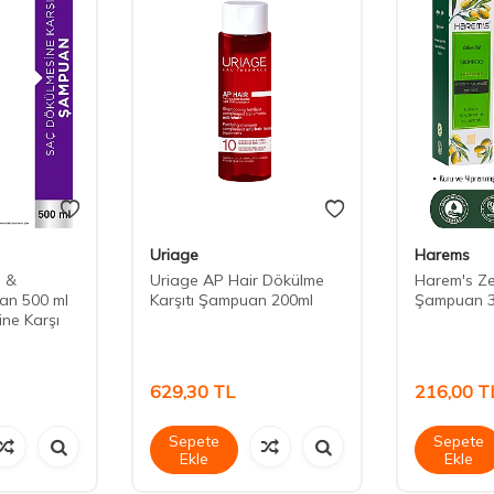
Uriage
Harems
e &
Uriage AP Hair Dökülme
Harem's Ze
an 500 ml
Karşıtı Şampuan 200ml
Şampuan 3
ne Karşı
629,30
TL
216,00
T
Sepete
Sepete
Ekle
Ekle