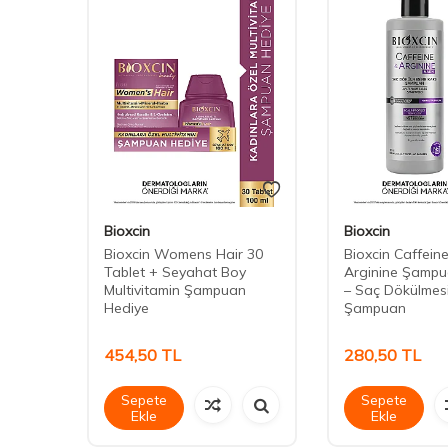
Bioxcin
Bioxcin
Bioxcin Womens Hair 30
Bioxcin Caffein
Tablet + Seyahat Boy
Arginine Şampu
Multivitamin Şampuan
– Saç Dökülmesi
Hediye
Şampuan
454,50
TL
280,50
TL
Sepete
Sepete
Ekle
Ekle