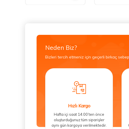
Neden Biz?
Bizleri tercih etmeniz için geçerli birkaç sebep
Hızlı Kargo
Hafta içi saat 14:00’ten önce
oluşturduğunuz tüm siparişler
aynı gün kargoya verilmektedir.