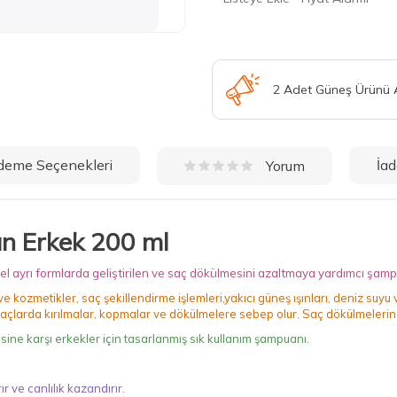
2 Adet Güneş Ürünü
deme Seçenekleri
İad
Yorum
n Erkek 200 ml
l ayrı formlarda geliştirilen ve saç dökülmesini azaltmaya yardımcı şamp
e kozmetikler, saç şekillendirme işlemleri,yakıcı güneş ışınları, deniz suyu
saçlarda kırılmalar, kopmalar ve dökülmelere sebep olur. Saç dökülmelerine 
ine karşı erkekler için tasarlanmış sık kullanım şampuanı.
r ve canlılık kazandırır.