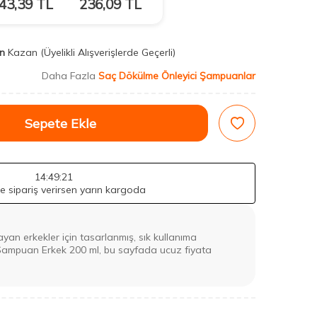
43,39
TL
236,09
TL
n
Kazan
(Üyelikli Alışverişlerde Geçerli)
Daha Fazla
Saç Dökülme Önleyici Şampuanlar
Sepete Ekle
14
:49
:20
de sipariş verirsen yarın kargoda
an erkekler için tasarlanmış, sık kullanıma
Şampuan Erkek 200 ml, bu sayfada ucuz fiyata