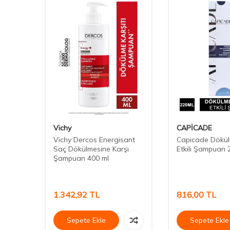
Vichy
CAPİCADE
ampuan
Vichy Dercos Energisant
Capicade Dökül
Saç Dökülmesine Karşı
Etkili Şampuan 
Şampuan 400 ml
1.342,92
TL
816,00
TL
Sepete Ekle
Sepete Ekle