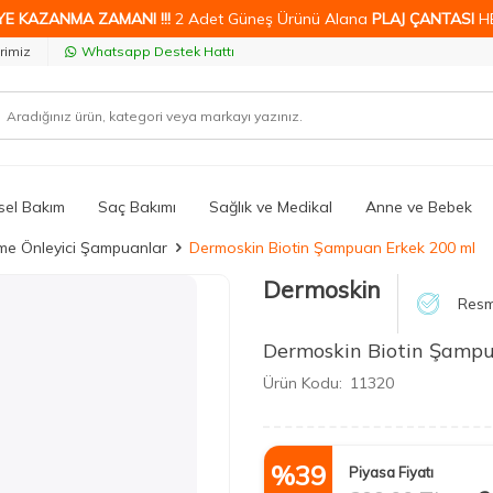
YE KAZANMA ZAMANI !!!
2 Adet Güneş Ürünü Alana
PLAJ ÇANTASI
H
rimiz
Whatsapp Destek Hattı
isel Bakım
Saç Bakımı
Sağlık ve Medikal
Anne ve Bebek
me Önleyici Şampuanlar
Dermoskin Biotin Şampuan Erkek 200 ml
Dermoskin
Resm
Dermoskin Biotin Şampu
Ürün Kodu:
11320
%
39
Piyasa Fiyatı