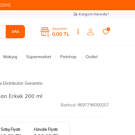
EDİYE
Kargom Nerede?
Sepetim
0
ARA
0,00
TL
0
Makyaj
Süpermarket
Petshop
Outlet
i Distribütör Garantisi
an Erkek 200 ml
Barkod:
8697796000257
Satış Fiyatı
Havale Fiyatı