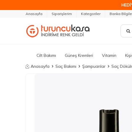
HEDİ
Anasayfa
Siparişlerim
Kategoriler
Banka Bilgile
Cilt Bakımı
Güneş Kremleri
Vitamin
Kiş
Anasayfa
Saç Bakımı
Şampuanlar
Saç Dökül