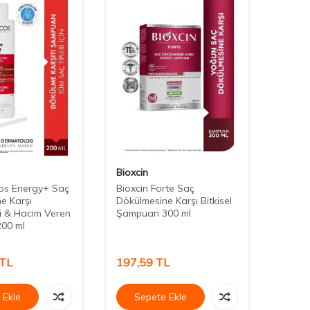
Bioxcin
CAPİ
os Energy+ Saç
Bioxcin Forte Saç
Capic
e Karşı
Dökülmesine Karşı Bitkisel
Biotin
ci & Hacim Veren
Şampuan 300 ml
Şampu
00 ml
TL
197,59
TL
1.00
 Ekle
Sepete Ekle
Se