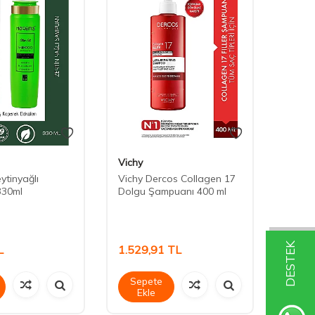
Vichy
Vichy
ytinyağlı
Vichy Dercos Collagen 17
Vichy
30ml
Dolgu Şampuanı 400 ml
Dolgu
DESTEK
L
1.529,91
TL
1.16
Sepete
Sep
Ekle
Ek