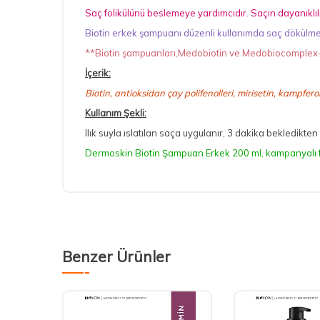
Saç folikülünü beslemeye yardımcıdır. Saçın dayanıklı
Biotin erkek şampuanı düzenli kullanımda saç dökülm
**Biotin şampuanları,Medobiotin ve Medobiocomplex-E ür
İçerik:
Biotin
, antioksidan çay polifenolleri, mirisetin, kampferol,
Kullanım Şekli:
Ilık suyla ıslatılan saça uygulanır, 3 dakika bekledikten
Dermoskin Biotin Şampuan Erkek 200 ml, kampanyalı fiya
Benzer Ürünler