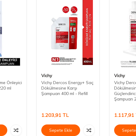
Vichy
Vichy
me Önleyici
Vichy Dercos Energy+ Saç
Vichy Derc
220 ml
Dökülmesine Karşı
Dökülmesin
Şampuan 400 ml - Refill
Güçlendiri
Şampuan 2
1.203,91
TL
1.117,91
Sepete Ekle
Sepete