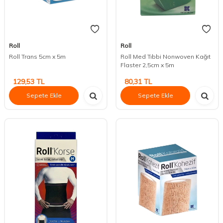
Roll
Roll
Roll Trans 5cm x 5m
Roll Med Tıbbi Nonwoven Kağıt
Flaster 2,5cm x 5m
129,53
TL
80,31
TL
Sepete Ekle
Sepete Ekle