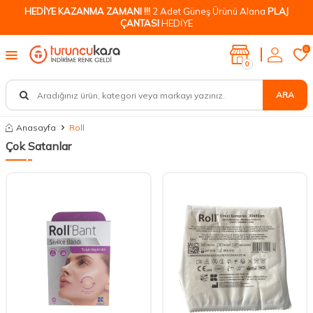
HEDİYE KAZANMA ZAMANI !!!
2 Adet Güneş Ürünü Alana
PLAJ
ÇANTASI
HEDİYE
0
0
ARA
Anasayfa
Roll
Çok Satanlar