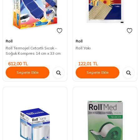
Roll
Roll
Roll Termojel Cırtcırtlı Sıcak -
Roll Yakı
Soğuk Kompres 14 cm x 33 cm
612,00
TL
122,01
TL
Sepete Ekle
Sepete Ekle