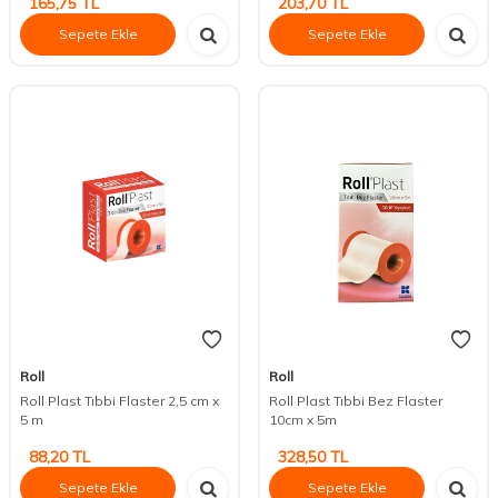
165,75
TL
203,70
TL
Sepete Ekle
Sepete Ekle
Roll
Roll
Roll Plast Tıbbi Flaster 2,5 cm x
Roll Plast Tıbbi Bez Flaster
5 m
10cm x 5m
88,20
TL
328,50
TL
Sepete Ekle
Sepete Ekle