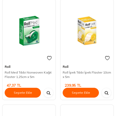
Roll
Roll
Roll Med Tıbbi Nonwoven Kağıt
Roll İpek Tıbbi İpek Flaster 10cm
Flaster 1,25cm x 5m
x 5m
47,37
TL
239,95
TL
Sepete Ekle
Sepete Ekle