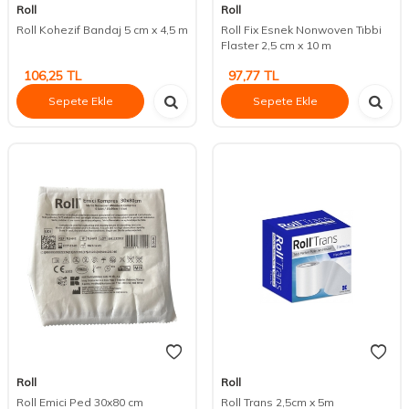
Roll
Roll
Roll Kohezif Bandaj 5 cm x 4,5 m
Roll Fix Esnek Nonwoven Tıbbi
Flaster 2,5 cm x 10 m
106,25
TL
97,77
TL
Sepete Ekle
Sepete Ekle
Roll
Roll
Roll Emici Ped 30x80 cm
Roll Trans 2,5cm x 5m