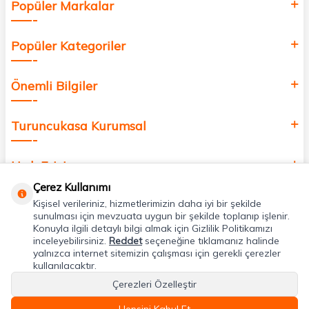
Popüler Markalar
Popüler Kategoriler
Önemli Bilgiler
Turuncukasa Kurumsal
Hızlı Erişim
Çerez Kullanımı
Kişisel verileriniz, hizmetlerimizin daha iyi bir şekilde
Uygulamalarımız
sunulması için mevzuata uygun bir şekilde toplanıp işlenir.
Konuyla ilgili detaylı bilgi almak için Gizlilik Politikamızı
inceleyebilirsiniz.
Reddet
seçeneğine tıklamanız halinde
Adres & İletişim
yalnızca internet sitemizin çalışması için gerekli çerezler
kullanılacaktır.
Çerezleri Özelleştir