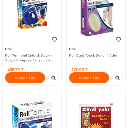
Roll
Roll
Roll Termojel Cırtcırtlı Sıcak -
Roll Bant Topuk Bandı 4 Adet
Soğuk Kompres 17 cm x 25 cm
438,75
TL
170,00
TL
Sepete Ekle
Sepete Ekle