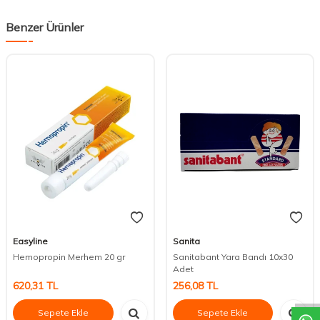
Benzer Ürünler
Easyline
Sanita
Hemopropin Merhem 20 gr
Sanitabant Yara Bandı 10x30
DESTEK
Adet
620,31
TL
256,08
TL
Sepete Ekle
Sepete Ekle