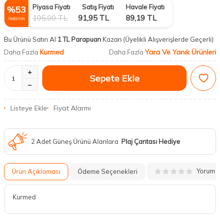
Piyasa Fiyatı
Satış Fiyatı
Havale Fiyatı
%
53
195,00
TL
91,95
TL
89,19
TL
İndirim
Bu Ürünü Satın Al
1 TL Parapuan
Kazan
(Üyelikli Alışverişlerde Geçerli)
Kurmed
Yara Ve Yanık Ürünleri
Daha Fazla
Daha Fazla
Sepete Ekle
Listeye Ekle
Fiyat Alarmı
2 Adet Güneş Ürünü Alanlara
Plaj Çantası Hediye
Yorum
Ürün Açıklaması
Ödeme Seçenekleri
Kurmed