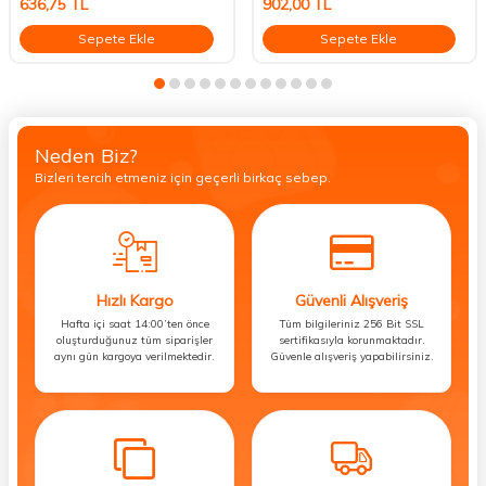
636,75
TL
902,00
TL
Sepete Ekle
Sepete Ekle
Neden Biz?
Bizleri tercih etmeniz için geçerli birkaç sebep.
Hızlı Kargo
Güvenli Alışveriş
Hafta içi saat 14:00’ten önce
Tüm bilgileriniz 256 Bit SSL
oluşturduğunuz tüm siparişler
sertifikasıyla korunmaktadır.
aynı gün kargoya verilmektedir.
Güvenle alışveriş yapabilirsiniz.