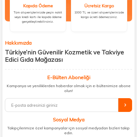
Kapıda Ödeme
Ücretsiz Kargo
Tüm alışverişlerinizde peşin nakit
1000 TL ve üzeri alışverişlerinizde
veya kredi kartı ile kapıda ödeme
kargo ücreti ödemezsiniz.
gerçekleştirebilirsiniz.
Hakkımızda
Türkiye’nin Güvenilir Kozmetik ve Takviye
Edici Gıda Mağazası
Güzellik, sağlık ve iyi hissetmek herkesin hakkı! Biz de bu vizyonla, hem
kişisel bakım hem de takviye edici gıda ürünlerini sizlerle
E-Bülten Aboneliği
buluşturuyoruz. Artık mağaza mağaza dolaşmanıza gerek yok;
Kampanya ve yeniliklerden haberdar olmak için e-bültenimize abone
ihtiyacınız olan her şeyi tek bir çatı altında topluyor ve kapınıza kadar
olun!
güvenle ulaştırıyoruz.
%100 orijinal kozmetik ve sağlık ürünleriyle güzelliğinizi tamamlayabilir,
vücudunuzu desteklemek için güvenilir takviye edici gıdalara
ulaşabilirsiniz. Cilt bakımından saç bakımına, makyajdan vitamin ve
Sosyal Medya
minerallere kadar binlerce ürünü uygun fiyat ve hızlı kargo avantajıyla
sunuyoruz.
Takipçilerimize özel kampanyalar için sosyal medyadan bizleri takip
edin.
Müşteri memnuniyetini ön planda tutarak, en kaliteli markaları sizlerle