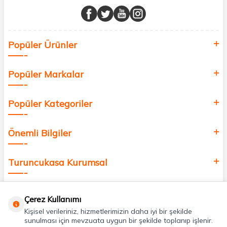
buluşturuyor ve online alışveriş deneyiminizi en iyi hale getiriyoruz.
Sağlık, güzellik ve iyi yaşam için aradığınız her şey burada!
Siz de kendinizi yenilemek, sağlığınızı desteklemek ve güzelliğinize
Popüler Ürünler
değer katmak için bize katılın!
Popüler Markalar
Popüler Kategoriler
Önemli Bilgiler
Turuncukasa Kurumsal
Hızlı Erişim
Çerez Kullanımı
Kişisel verileriniz, hizmetlerimizin daha iyi bir şekilde
Uygulamalarımız
sunulması için mevzuata uygun bir şekilde toplanıp işlenir.