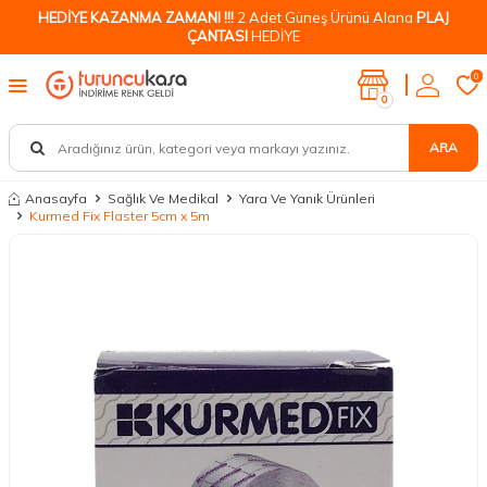
HEDİYE KAZANMA ZAMANI !!!
2 Adet Güneş Ürünü Alana
PLAJ
ÇANTASI
HEDİYE
0
0
ARA
Anasayfa
Sağlık Ve Medikal
Yara Ve Yanık Ürünleri
Kurmed Fix Flaster 5cm x 5m