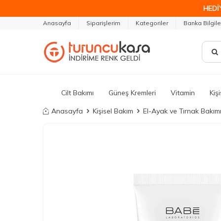
HEDİ
Anasayfa
Siparişlerim
Kategoriler
Banka Bilgile
Cilt Bakımı
Güneş Kremleri
Vitamin
Kiş
Anasayfa
Kişisel Bakım
El-Ayak ve Tırnak Bakım