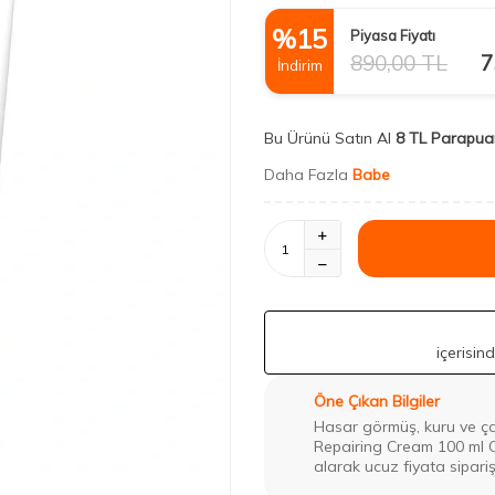
%
15
Piyasa Fiyatı
890,00
TL
7
İndirim
Bu Ürünü Satın Al
8 TL Parapua
Daha Fazla
Babe
içerisin
Öne Çıkan Bilgiler
Hasar görmüş, kuru ve ça
Repairing Cream 100 ml O
alarak ucuz fiyata sipariş 