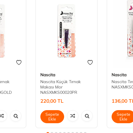
Nascita
Nascita
ırnak
Nascita Küçük Tırnak
Nascita Tı
Makası Mor
NASXMKS0
0GOLD
NASXMKS00020PR
220,00
TL
136,00
T
Sepete
Sepete
Ekle
Ekle