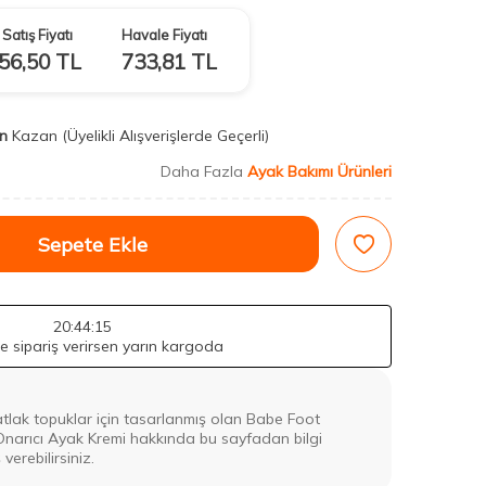
Satış Fiyatı
Havale Fiyatı
56,50
TL
733,81
TL
n
Kazan
(Üyelikli Alışverişlerde Geçerli)
Daha Fazla
Ayak Bakımı Ürünleri
Sepete Ekle
20
:44
:13
de sipariş verirsen yarın kargoda
tlak topuklar için tasarlanmış olan Babe Foot
narıcı Ayak Kremi hakkında bu sayfadan bilgi
verebilirsiniz.