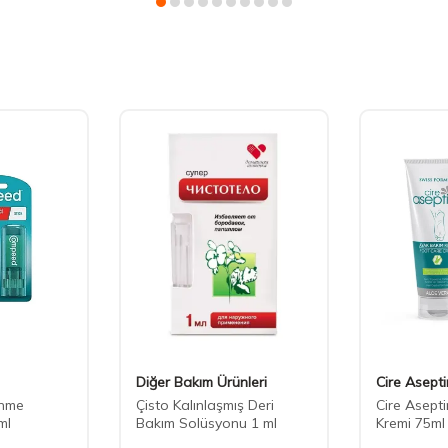
Diğer Bakım Ürünleri
Cire Asept
nme
Çisto Kalınlaşmış Deri
Cire Asept
ml
Bakım Solüsyonu 1 ml
Kremi 75ml