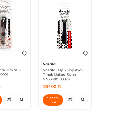
Nascita
Nasci
rnak Makası -
Nascita Büyük Boy Ayak
Nasci
0001
Tırnak Makası Siyah -
Tırnak 
NASXMKS00026
NAST
L
184,00
TL
237,
Sepete
Sep
Ekle
Ek