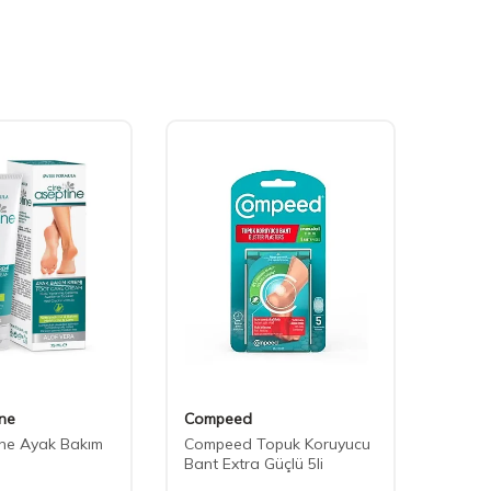
ine
Compeed
Comp
ine Ayak Bakım
Compeed Topuk Koruyucu
Compe
Bant Extra Güçlü 5li
Koruyu