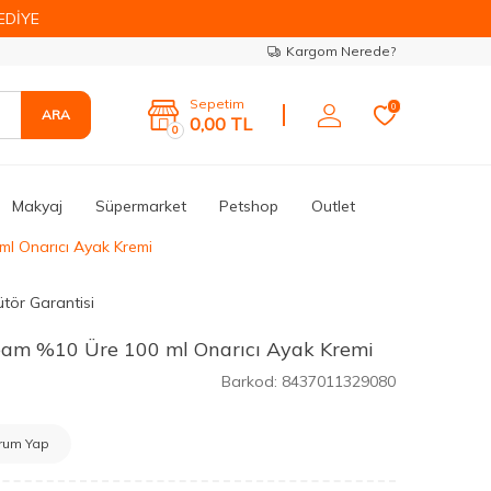
EDİYE
Kargom Nerede?
Sepetim
0
ARA
0,00
TL
0
Makyaj
Süpermarket
Petshop
Outlet
l Onarıcı Ayak Kremi
ütör Garantisi
eam %10 Üre 100 ml Onarıcı Ayak Kremi
Barkod:
8437011329080
rum Yap