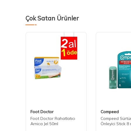
Çok Satan Ürünler
Foot Doctor
Compeed
k
Foot Doctor Rahatlatıcı
Compeed Sürtü
Arnica Jel 50ml
Önleyici Stick 8 