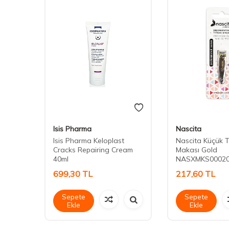
Isis Pharma
Nascita
k
Isis Pharma Keloplast
Nascita Küçük T
Cracks Repairing Cream
Makası Gold
40ml
NASXMKS0002
699,30
TL
217,60
TL
Sepete
Sepete
Ekle
Ekle