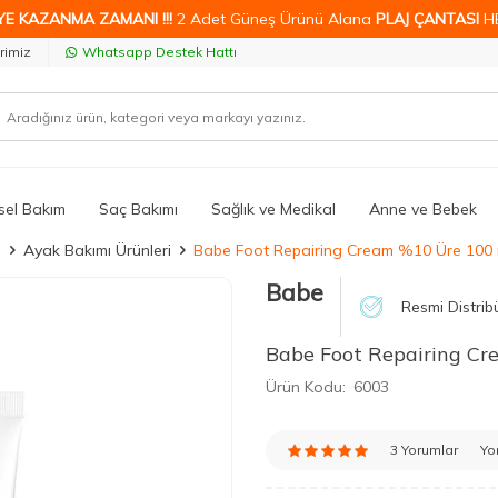
YE KAZANMA ZAMANI !!!
2 Adet Güneş Ürünü Alana
PLAJ ÇANTASI
H
rimiz
Whatsapp Destek Hattı
isel Bakım
Saç Bakımı
Sağlık ve Medikal
Anne ve Bebek
ı
Ayak Bakımı Ürünleri
Babe Foot Repairing Cream %10 Üre 100 m
Babe
Resmi Distrib
Babe Foot Repairing Cr
Ürün Kodu:
6003
3 Yorumlar
Yo