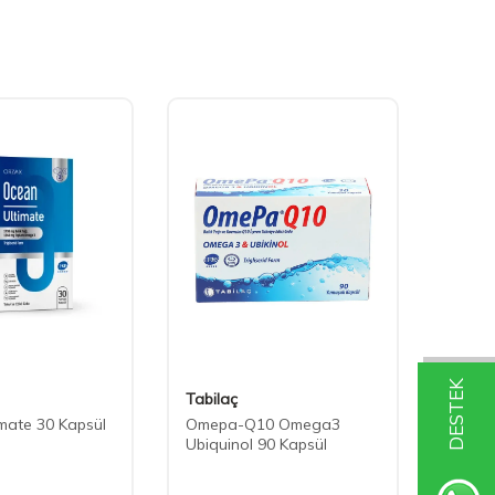
DESTEK
Tabilaç
Nutra
mate 30 Kapsül
Omepa-Q10 Omega3
Nutra
Ubiquinol 90 Kapsül
Yağı 