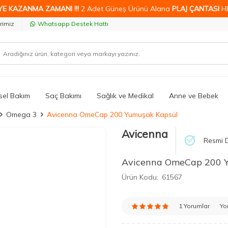
YE KAZANMA ZAMANI !!!
2 Adet Güneş Ürünü Alana
PLAJ ÇANTASI
H
rimiz
Whatsapp Destek Hattı
isel Bakım
Saç Bakımı
Sağlık ve Medikal
Anne ve Bebek
Omega 3
Avicenna OmeCap 200 Yumuşak Kapsül
Avicenna
Resmi D
Avicenna OmeCap 200 
Ürün Kodu:
61567
1 Yorumlar
Yo