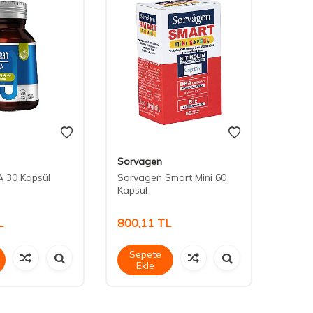
Sorvagen
Nutra
 30 Kapsül
Sorvagen Smart Mini 60
Nutrax
Kapsül
mg 30
L
800,11
TL
839,
Sepete
Sep
Ekle
Ek