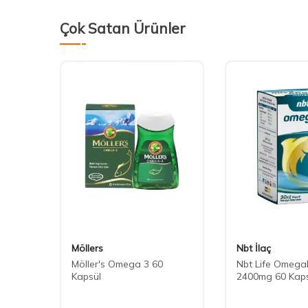
Çok Satan Ürünler
Möllers
Nbt İlaç
ağı
Möller's Omega 3 60
Nbt Life Omegal
 Gıda
Kapsül
2400mg 60 Kap