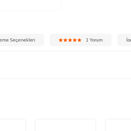
eme Seçenekleri
İa
1 Yorum