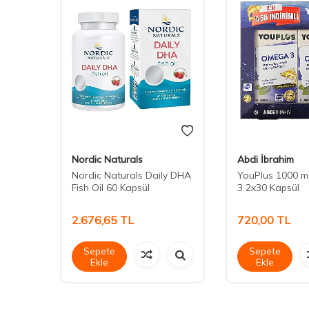
Nordic Naturals
Abdi İbrahim
And
Nordic Naturals Daily DHA
YouPlus 1000 
Kapsül
Fish Oil 60 Kapsül
3 2x30 Kapsül
2.676,65
TL
720,00
TL
Sepete
Sepete
Ekle
Ekle