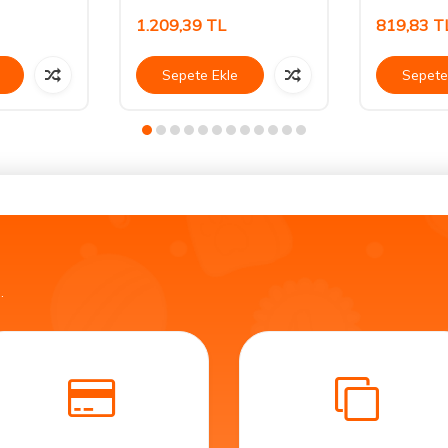
1.209,39
TL
819,83
T
Sepete Ekle
Sepete
.