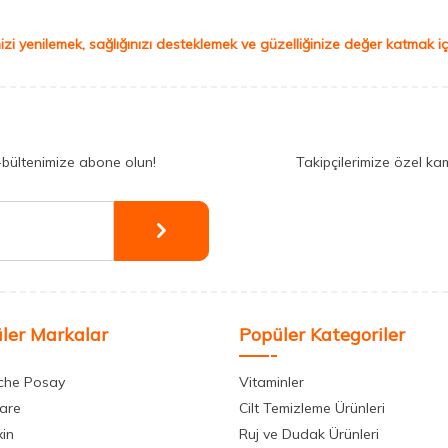
izi yenilemek, sağlığınızı desteklemek ve güzelliğinize değer katmak için
-bültenimize abone olun!
Takipçilerimize özel ka
ler Markalar
Popüler Kategoriler
che Posay
Vitaminler
care
Cilt Temizleme Ürünleri
xin
Ruj ve Dudak Ürünleri