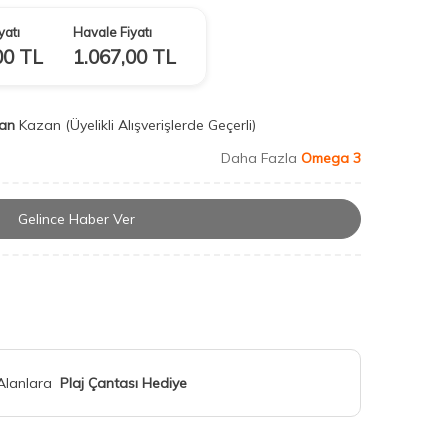
yatı
Havale Fiyatı
00
TL
1.067,00
TL
an
Kazan
(Üyelikli Alışverişlerde Geçerli)
Daha Fazla
Omega 3
Gelince Haber Ver
 Alanlara
Plaj Çantası Hediye