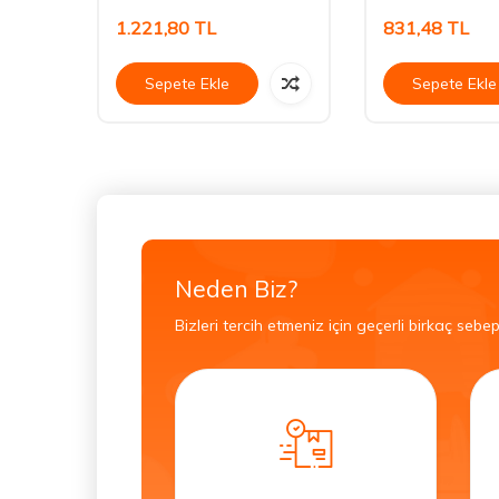
1.221,80
TL
831,48
TL
Sepete Ekle
Sepete Ekle
Neden Biz?
Bizleri tercih etmeniz için geçerli birkaç sebep