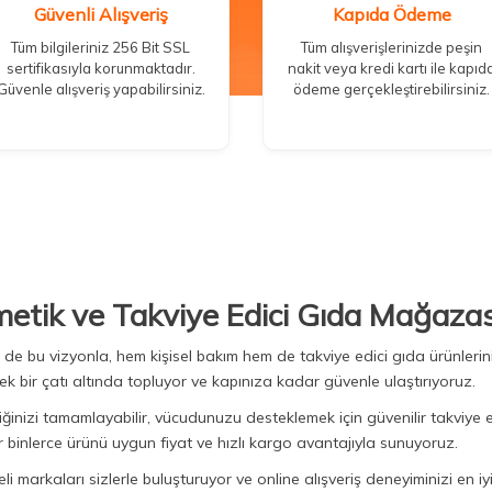
Güvenli Alışveriş
Kapıda Ödeme
Tüm bilgileriniz 256 Bit SSL
Tüm alışverişlerinizde peşin
sertifikasıyla korunmaktadır.
nakit veya kredi kartı ile kapıd
Güvenle alışveriş yapabilirsiniz.
ödeme gerçekleştirebilirsiniz.
metik ve Takviye Edici Gıda Mağazas
Biz de bu vizyonla, hem kişisel bakım hem de takviye edici gıda ürünler
ek bir çatı altında topluyor ve kapınıza kadar güvenle ulaştırıyoruz.
iğinizi tamamlayabilir, vücudunuzu desteklemek için güvenilir takviye e
binlerce ürünü uygun fiyat ve hızlı kargo avantajıyla sunuyoruz.
 markaları sizlerle buluşturuyor ve online alışveriş deneyiminizi en iyi 