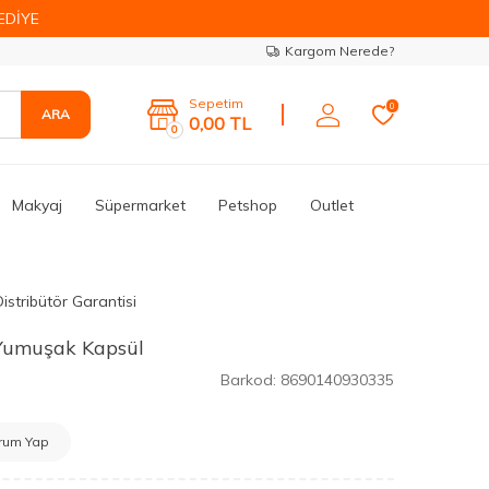
EDİYE
Kargom Nerede?
Sepetim
0
ARA
0,00
TL
0
Makyaj
Süpermarket
Petshop
Outlet
istribütör Garantisi
Yumuşak Kapsül
Barkod:
8690140930335
rum Yap