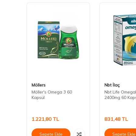
Möllers
Nbt İlaç
ağı
Möller's Omega 3 60
Nbt Life Omegal
 Gıda
Kapsül
2400mg 60 Kap
1.221,80
TL
831,48
TL
Sepete Ekle
Sepete Ekle