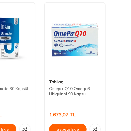
Tabilaç
Nutra
mate 30 Kapsül
Omepa-Q10 Omega3
Nutra
Ubiquinol 90 Kapsül
Yağı 
L
1.673,07
TL
449,
 Ekle
Sepete Ekle
Se