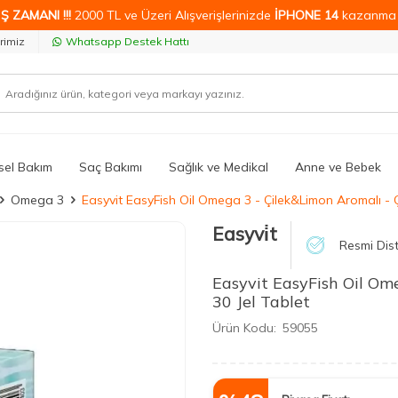
Ş ZAMANI !!!
2000 TL ve Üzeri Alışverişlerinizde
İPHONE 14
kazanma 
rimiz
Whatsapp Destek Hattı
isel Bakım
Saç Bakımı
Sağlık ve Medikal
Anne ve Bebek
Omega 3
Easyvit EasyFish Oil Omega 3 - Çilek&Limon Aromalı - Çi
Easyvi̇t
Resmi Dist
Easyvit EasyFish Oil Om
30 Jel Tablet
Ürün Kodu:
59055