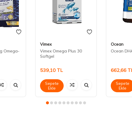
Vimex
Ocean
mg Omega-
Vimex Omega Plus 30
Ocean DHA
Softgel
539,10
TL
662,66
T
Sepete
Sepete
Ekle
Ekle