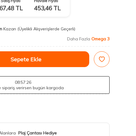
Satış Fiyatı
Havale Fiyatı
67,48
TL
453,46
TL
n
Kazan
(Üyelikli Alışverişlerde Geçerli)
Daha Fazla
Omega 3
Sepete Ekle
08
:57
:24
de sipariş verirsen bugün kargoda
 Alanlara
Plaj Çantası Hediye