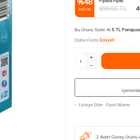
%
48
Piyasa Fiyatı
899,00
TL
4
İndirim
Bu Ürünü Satın Al
5 TL Parapua
Daha Fazla
Easyvi̇t
içerisin
Listeye Ekle
Fiyat Alarmı
2 Adet Güneş Ürünü