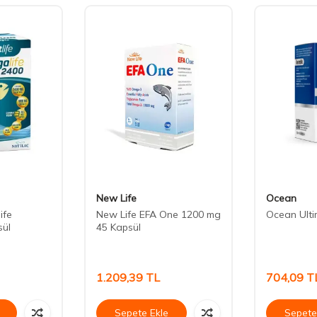
New Life
Ocean
ife
New Life EFA One 1200 mg
Ocean Ulti
sül
45 Kapsül
1.209,39
TL
704,09
T
Sepete Ekle
Sepete