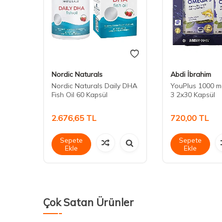
Nordic Naturals
Abdi İbrahim
And
Nordic Naturals Daily DHA
YouPlus 1000 
Kapsül
Fish Oil 60 Kapsül
3 2x30 Kapsül
2.676,65
TL
720,00
TL
Sepete
Sepete
Ekle
Ekle
Çok Satan Ürünler