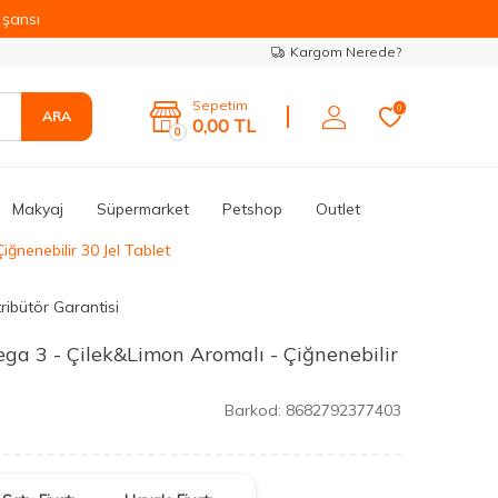
şansı
Kargom Nerede?
Sepetim
0
ARA
0,00
TL
0
Makyaj
Süpermarket
Petshop
Outlet
ğnenebilir 30 Jel Tablet
ribütör Garantisi
ega 3 - Çilek&Limon Aromalı - Çiğnenebilir
Barkod:
8682792377403