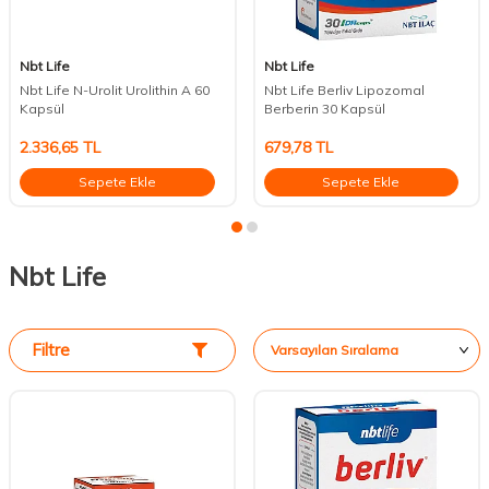
Nbt Life
Nbt Life
Nbt Life N-Urolit Urolithin A 60
Nbt Life Berliv Lipozomal
Kapsül
Berberin 30 Kapsül
2.336,65
TL
679,78
TL
Sepete Ekle
Sepete Ekle
Nbt Life
Filtre