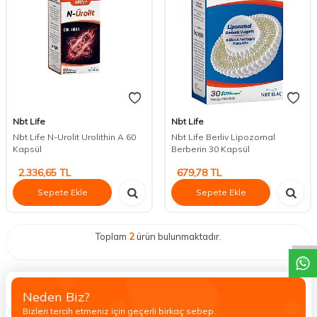
Nbt Life
Nbt Life
Nbt Life N-Urolit Urolithin A 60
Nbt Life Berliv Lipozomal
Kapsül
Berberin 30 Kapsül
2.336,65
TL
679,78
TL
Sepete Ekle
Sepete Ekle
DESTEK
Toplam
2
ürün bulunmaktadır.
Neden Biz?
Bizleri tercih etmeniz için geçerli birkaç sebep.