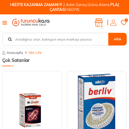
HEDİYE KAZANMA ZAMANI !!!
2 Adet Güneş Ürünü Alana
PLAJ
ÇANTASI
HEDİYE
0
0
ARA
Anasayfa
Nbt Life
Çok Satanlar