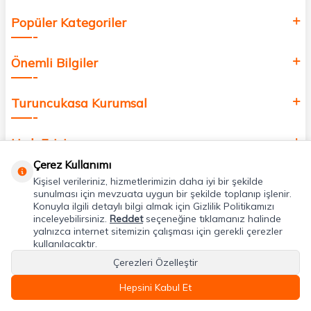
Popüler Kategoriler
Önemli Bilgiler
Turuncukasa Kurumsal
Hızlı Erişim
Çerez Kullanımı
Kişisel verileriniz, hizmetlerimizin daha iyi bir şekilde
Uygulamalarımız
sunulması için mevzuata uygun bir şekilde toplanıp işlenir.
Konuyla ilgili detaylı bilgi almak için Gizlilik Politikamızı
inceleyebilirsiniz.
Reddet
seçeneğine tıklamanız halinde
Adres & İletişim
yalnızca internet sitemizin çalışması için gerekli çerezler
kullanılacaktır.
Çerezleri Özelleştir
Hepsini Kabul Et