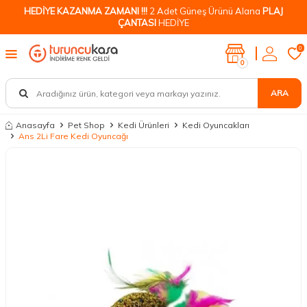
HEDİYE KAZANMA ZAMANI !!!
2 Adet Güneş Ürünü Alana
PLAJ
ÇANTASI
HEDİYE
0
0
ARA
Anasayfa
Pet Shop
Kedi Ürünleri
Kedi Oyuncakları
Ans 2Li Fare Kedi Oyuncağı