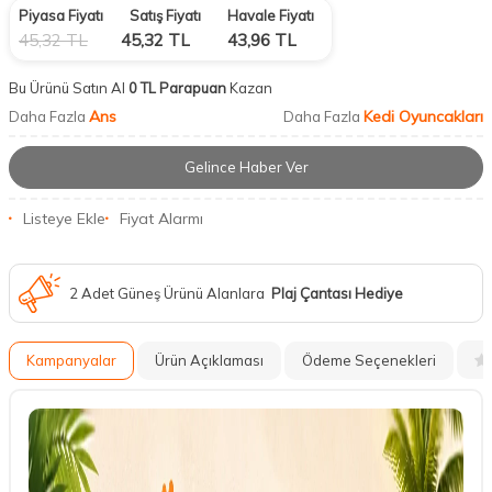
Piyasa Fiyatı
Satış Fiyatı
Havale Fiyatı
45,32
TL
45,32
TL
43,96
TL
Bu Ürünü Satın Al
0 TL Parapuan
Kazan
Ans
Kedi Oyuncakları
Daha Fazla
Daha Fazla
Gelince Haber Ver
Listeye Ekle
Fiyat Alarmı
2 Adet Güneş Ürünü Alanlara
Plaj Çantası Hediye
Kampanyalar
Ürün Açıklaması
Ödeme Seçenekleri