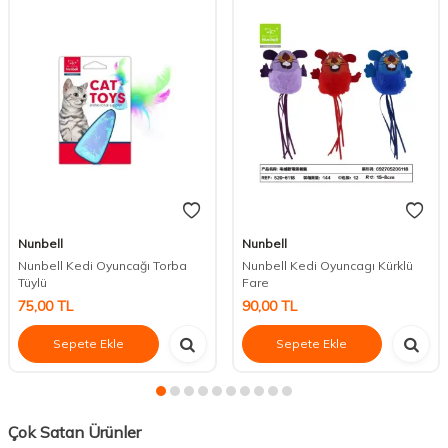
Nunbell
Nunbell
Nunbell Kedi Oyuncağı Torba
Nunbell Kedi Oyuncagı Kürklü
Tüylü
Fare
75,00
TL
90,00
TL
Sepete Ekle
Sepete Ekle
Çok Satan Ürünler