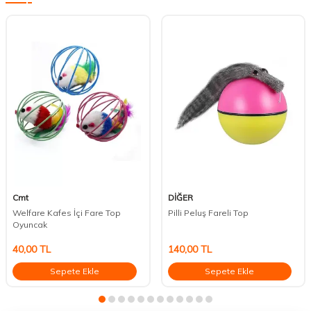
Cmt
DİĞER
Welfare Kafes İçi Fare Top
Pilli Peluş Fareli Top
Oyuncak
40,00
TL
140,00
TL
Sepete Ekle
Sepete Ekle