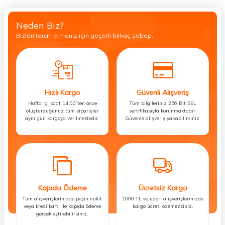
Neden Biz?
Bizleri tercih etmeniz için geçerli birkaç sebep.
Hızlı Kargo
Güvenli Alışveriş
Hafta içi saat 14:00’ten önce
Tüm bilgileriniz 256 Bit SSL
oluşturduğunuz tüm siparişler
sertifikasıyla korunmaktadır.
aynı gün kargoya verilmektedir.
Güvenle alışveriş yapabilirsiniz.
Kapıda Ödeme
Ücretsiz Kargo
Tüm alışverişlerinizde peşin nakit
1000 TL ve üzeri alışverişlerinizde
veya kredi kartı ile kapıda ödeme
kargo ücreti ödemezsiniz.
gerçekleştirebilirsiniz.