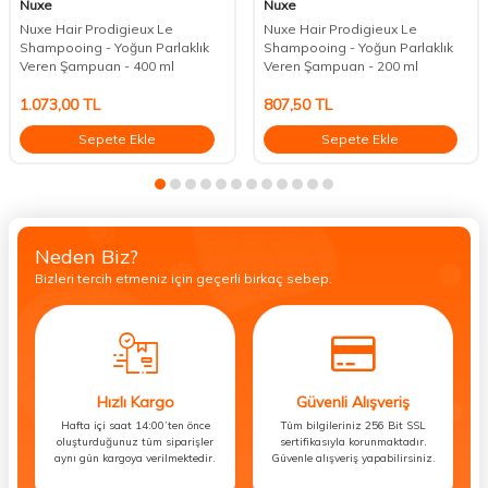
Nuxe
Nuxe
Nuxe Hair Prodigieux Le
Nuxe Hair Prodigieux Le
Shampooing - Yoğun Parlaklık
Shampooing - Yoğun Parlaklık
Veren Şampuan - 400 ml
Veren Şampuan - 200 ml
1.073,00
TL
807,50
TL
Sepete Ekle
Sepete Ekle
Neden Biz?
Bizleri tercih etmeniz için geçerli birkaç sebep.
Hızlı Kargo
Güvenli Alışveriş
Hafta içi saat 14:00’ten önce
Tüm bilgileriniz 256 Bit SSL
oluşturduğunuz tüm siparişler
sertifikasıyla korunmaktadır.
aynı gün kargoya verilmektedir.
Güvenle alışveriş yapabilirsiniz.