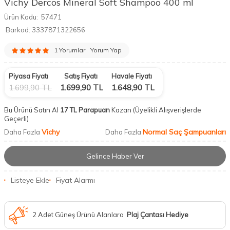
Vichy Dercos Mineral Soft Shampoo 400 ml
Ürün Kodu:
57471
Barkod:
3337871322656
1 Yorumlar
Yorum Yap
Piyasa Fiyatı
Satış Fiyatı
Havale Fiyatı
1.699,90
TL
1.699,90
TL
1.648,90
TL
Bu Ürünü Satın Al
17 TL Parapuan
Kazan
(Üyelikli Alışverişlerde
Geçerli)
Vichy
Normal Saç Şampuanları
Daha Fazla
Daha Fazla
Gelince Haber Ver
Listeye Ekle
Fiyat Alarmı
2 Adet Güneş Ürünü Alanlara
Plaj Çantası Hediye