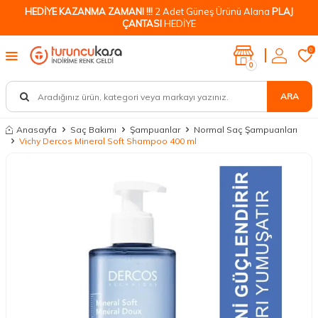
HEDİYE KAZANMA ZAMANI !!!
2 Adet Güneş Ürünü Alana
PLAJ
ÇANTASI
HEDİYE
0
0
ARA
Anasayfa
Saç Bakımı
Şampuanlar
Normal Saç Şampuanları
Vichy Dercos Mineral Soft Shampoo 400 ml