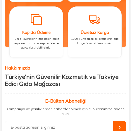
Kapıda Ödeme
Ücretsiz Kargo
Tüm alışverişlerinizde peşin nakit
1000 TL ve üzeri alışverişlerinizde
veya kredi kartı ile kapıda ödeme
kargo ücreti ödemezsiniz.
gerçekleştirebilirsiniz.
Hakkımızda
Türkiye’nin Güvenilir Kozmetik ve Takviye
Edici Gıda Mağazası
Güzellik, sağlık ve iyi hissetmek herkesin hakkı! Biz de bu vizyonla, hem
kişisel bakım hem de takviye edici gıda ürünlerini sizlerle
E-Bülten Aboneliği
buluşturuyoruz. Artık mağaza mağaza dolaşmanıza gerek yok;
Kampanya ve yeniliklerden haberdar olmak için e-bültenimize abone
ihtiyacınız olan her şeyi tek bir çatı altında topluyor ve kapınıza kadar
olun!
güvenle ulaştırıyoruz.
%100 orijinal kozmetik ve sağlık ürünleriyle güzelliğinizi tamamlayabilir,