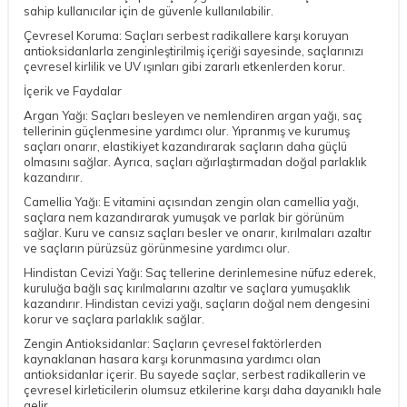
sahip kullanıcılar için de güvenle kullanılabilir.
Çevresel Koruma: Saçları serbest radikallere karşı koruyan
antioksidanlarla zenginleştirilmiş içeriği sayesinde, saçlarınızı
çevresel kirlilik ve UV ışınları gibi zararlı etkenlerden korur.
İçerik ve Faydalar
Argan Yağı: Saçları besleyen ve nemlendiren argan yağı, saç
tellerinin güçlenmesine yardımcı olur. Yıpranmış ve kurumuş
saçları onarır, elastikiyet kazandırarak saçların daha güçlü
olmasını sağlar. Ayrıca, saçları ağırlaştırmadan doğal parlaklık
kazandırır.
Camellia Yağı: E vitamini açısından zengin olan camellia yağı,
saçlara nem kazandırarak yumuşak ve parlak bir görünüm
sağlar. Kuru ve cansız saçları besler ve onarır, kırılmaları azaltır
ve saçların pürüzsüz görünmesine yardımcı olur.
Hindistan Cevizi Yağı: Saç tellerine derinlemesine nüfuz ederek,
kuruluğa bağlı saç kırılmalarını azaltır ve saçlara yumuşaklık
kazandırır. Hindistan cevizi yağı, saçların doğal nem dengesini
korur ve saçlara parlaklık sağlar.
Zengin Antioksidanlar: Saçların çevresel faktörlerden
kaynaklanan hasara karşı korunmasına yardımcı olan
antioksidanlar içerir. Bu sayede saçlar, serbest radikallerin ve
çevresel kirleticilerin olumsuz etkilerine karşı daha dayanıklı hale
gelir.