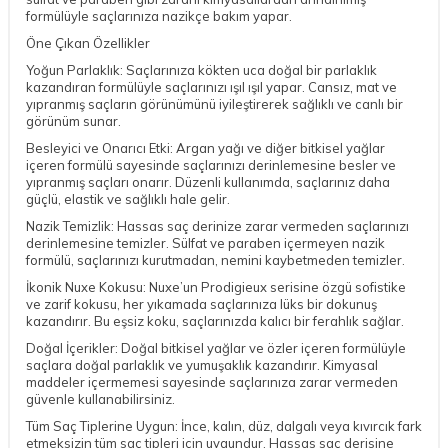
formülüyle saçlarınıza nazikçe bakım yapar.
Öne Çıkan Özellikler
Yoğun Parlaklık: Saçlarınıza kökten uca doğal bir parlaklık
kazandıran formülüyle saçlarınızı ışıl ışıl yapar. Cansız, mat ve
yıpranmış saçların görünümünü iyileştirerek sağlıklı ve canlı bir
görünüm sunar.
Besleyici ve Onarıcı Etki: Argan yağı ve diğer bitkisel yağlar
içeren formülü sayesinde saçlarınızı derinlemesine besler ve
yıpranmış saçları onarır. Düzenli kullanımda, saçlarınız daha
güçlü, elastik ve sağlıklı hale gelir.
Nazik Temizlik: Hassas saç derinize zarar vermeden saçlarınızı
derinlemesine temizler. Sülfat ve paraben içermeyen nazik
formülü, saçlarınızı kurutmadan, nemini kaybetmeden temizler.
İkonik Nuxe Kokusu: Nuxe’un Prodigieux serisine özgü sofistike
ve zarif kokusu, her yıkamada saçlarınıza lüks bir dokunuş
kazandırır. Bu eşsiz koku, saçlarınızda kalıcı bir ferahlık sağlar.
Doğal İçerikler: Doğal bitkisel yağlar ve özler içeren formülüyle
saçlara doğal parlaklık ve yumuşaklık kazandırır. Kimyasal
maddeler içermemesi sayesinde saçlarınıza zarar vermeden
güvenle kullanabilirsiniz.
Tüm Saç Tiplerine Uygun: İnce, kalın, düz, dalgalı veya kıvırcık fark
etmeksizin tüm saç tipleri için uygundur. Hassas saç derisine