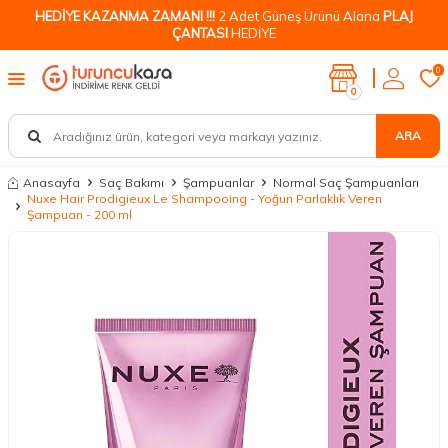
HEDİYE KAZANMA ZAMANI !!!
2 Adet Güneş Ürünü Alana
PLAJ
ÇANTASI
HEDİYE
0
0
ARA
Anasayfa
Saç Bakımı
Şampuanlar
Normal Saç Şampuanları
Nuxe Hair Prodigieux Le Shampooing - Yoğun Parlaklık Veren
Şampuan - 200 ml