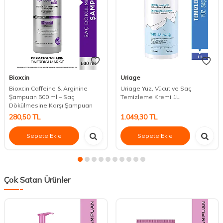
Bioxcin
Uriage
Bioxcin Caffeine & Arginine
Uriage Yüz, Vücut ve Saç
Şampuan 500 ml – Saç
Temizleme Kremi 1L
Dökülmesine Karşı Şampuan
280,50
TL
1.049,30
TL
Sepete Ekle
Sepete Ekle
Çok Satan Ürünler