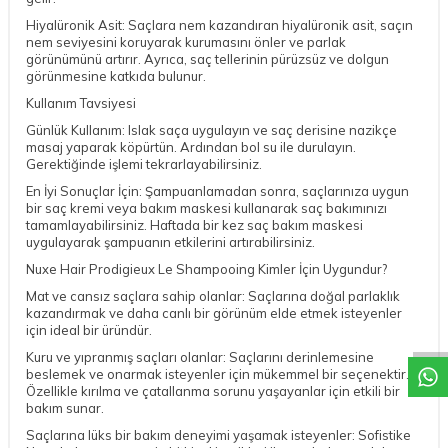
Hiyalüronik Asit: Saçlara nem kazandıran hiyalüronik asit, saçın
nem seviyesini koruyarak kurumasını önler ve parlak
görünümünü artırır. Ayrıca, saç tellerinin pürüzsüz ve dolgun
görünmesine katkıda bulunur.
Kullanım Tavsiyesi
Günlük Kullanım: Islak saça uygulayın ve saç derisine nazikçe
masaj yaparak köpürtün. Ardından bol su ile durulayın.
Gerektiğinde işlemi tekrarlayabilirsiniz.
En İyi Sonuçlar İçin: Şampuanlamadan sonra, saçlarınıza uygun
bir saç kremi veya bakım maskesi kullanarak saç bakımınızı
tamamlayabilirsiniz. Haftada bir kez saç bakım maskesi
uygulayarak şampuanın etkilerini artırabilirsiniz.
Nuxe Hair Prodigieux Le Shampooing Kimler İçin Uygundur?
Mat ve cansız saçlara sahip olanlar: Saçlarına doğal parlaklık
DESTEK
kazandırmak ve daha canlı bir görünüm elde etmek isteyenler
için ideal bir üründür.
Kuru ve yıpranmış saçları olanlar: Saçlarını derinlemesine
beslemek ve onarmak isteyenler için mükemmel bir seçenektir.
Özellikle kırılma ve çatallanma sorunu yaşayanlar için etkili bir
bakım sunar.
Saçlarına lüks bir bakım deneyimi yaşamak isteyenler: Sofistike