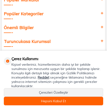
Popüler Kategoriler
Önemli Bilgiler
Turuncukasa Kurumsal
Hızlı Erişim
Çerez Kullanımı
Kişisel verileriniz, hizmetlerimizin daha iyi bir şekilde
Uygulamalarımız
sunulması için mevzuata uygun bir şekilde toplanıp işlenir.
Konuyla ilgili detaylı bilgi almak için Gizlilik Politikamızı
inceleyebilirsiniz.
Reddet
seçeneğine tıklamanız halinde
yalnızca internet sitemizin çalışması için gerekli çerezler
Adres & İletişim
kullanılacaktır.
Çerezleri Özelleştir
Hepsini Kabul Et