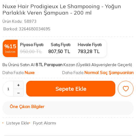
Nuxe Hair Prodigieux Le Shampooing - Yoğun
Parlaklık Veren Şampuan - 200 ml
Ürün Kodu:
58973
Barkod:
3264680034695
Piyasa Fiyatı
Satış Fiyatı
Havale Fiyatı
%
15
950,00
TL
807,50
TL
783,28
TL
İndirim
Bu Ürünü Satın Al
8 TL Parapuan
Kazan
(Üyelikli Alışverişlerde Geçerli)
Nuxe
Normal Saç Şampuanları
Daha Fazla
Daha Fazla
Sepete Ekle
Öne Çıkan Bilgiler
Listeye Ekle
Fiyat Alarmı