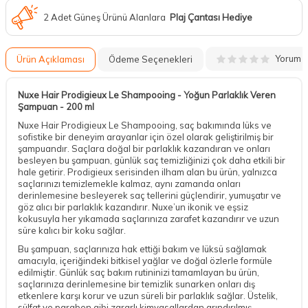
2 Adet Güneş Ürünü Alanlara
Plaj Çantası Hediye
Yorum
Ürün Açıklaması
Ödeme Seçenekleri
Nuxe Hair Prodigieux Le Shampooing - Yoğun Parlaklık Veren
Şampuan - 200 ml
Nuxe Hair Prodigieux Le Shampooing, saç bakımında lüks ve
sofistike bir deneyim arayanlar için özel olarak geliştirilmiş bir
şampuandır. Saçlara doğal bir parlaklık kazandıran ve onları
besleyen bu şampuan, günlük saç temizliğinizi çok daha etkili bir
hale getirir. Prodigieux serisinden ilham alan bu ürün, yalnızca
saçlarınızı temizlemekle kalmaz, aynı zamanda onları
derinlemesine besleyerek saç tellerini güçlendirir, yumuşatır ve
göz alıcı bir parlaklık kazandırır. Nuxe’un ikonik ve eşsiz
kokusuyla her yıkamada saçlarınıza zarafet kazandırır ve uzun
süre kalıcı bir koku sağlar.
Bu şampuan, saçlarınıza hak ettiği bakım ve lüksü sağlamak
amacıyla, içeriğindeki bitkisel yağlar ve doğal özlerle formüle
edilmiştir. Günlük saç bakım rutininizi tamamlayan bu ürün,
saçlarınıza derinlemesine bir temizlik sunarken onları dış
etkenlere karşı korur ve uzun süreli bir parlaklık sağlar. Üstelik,
sülfat ve paraben gibi zararlı kimyasallardan arındırılmış