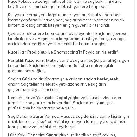
Nuxe kokusu ve zengin bitkisel içerikleri ile saç bakımını daha
keyifli ve etkili bir hale getirmek isteyenlere hitap eder.
Kimyasal içermeyen doğal ürün arayanlar: Sülfat ve paraben
içermeyen formülü sayesinde, saçlarına zarar vermeden nazik
bir temizlik sağlamak isteyenler için güvenli bir tercihtir.
Çevresel faktörlere karşı korunmak isteyenler: Saçlarını çevresel
kirleticilere ve UV ışınlarına karşı korumak isteyenler için zengin
antioksidan içeriği sayesinde etkili bir koruma sağlar.
Nuxe Hair Prodigieux Le Shampooing’in Faydaları Nelerdir?
Parlaklık Kazandırır: Mat ve cansız saçların doğal parlaklığını geri
kazandırır. Saçlarınızın her yıkamada daha canlı ve ışıltılı
görünmesini sağlar.
Saçları Güçlendirir: Yıpranmış ve kırılgan saçları besleyerek
onarır. Saç tellerine elastikiyet kazandırır ve saçların
güçlenmesine yardımcı olur.
Nemlendirir ve Yumuşatır: Doğal yağlar ve bitkisel özler içeren
formülü ile saçlara nem kazandırır. Saçlar daha yumuşak,
pürüzsüz ve kolay taranır hale gelir.
Saç Derisine Zarar Vermez: Hassas saç derisine sahip kişiler için
nazik bir temizlik sağlar. Sülfat içermeyen formülüyle saç derisini
tahriş etmez ve doğal dengeyi korur.
Lüks Koku Deneyimi Sunar: Nuxe'un ikonik ve zarif kokusu,