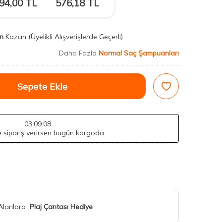
94,00
TL
576,18
TL
n
Kazan
(Üyelikli Alışverişlerde Geçerli)
Daha Fazla
Normal Saç Şampuanları
Sepete Ekle
03
:09
:07
de sipariş verirsen bugün kargoda
 Alanlara
Plaj Çantası Hediye