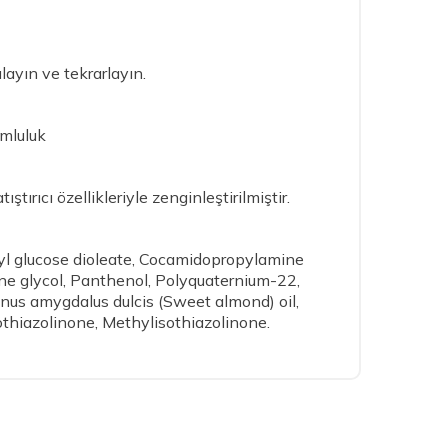
ulayın ve tekrarlayın.
umluluk
rıcı özellikleriyle zenginleştirilmiştir.
l glucose dioleate, Cocamidopropylamine
ne glycol, Panthenol, Polyquaternium-22,
unus amygdalus dulcis (Sweet almond) oil,
othiazolinone, Methylisothiazolinone.