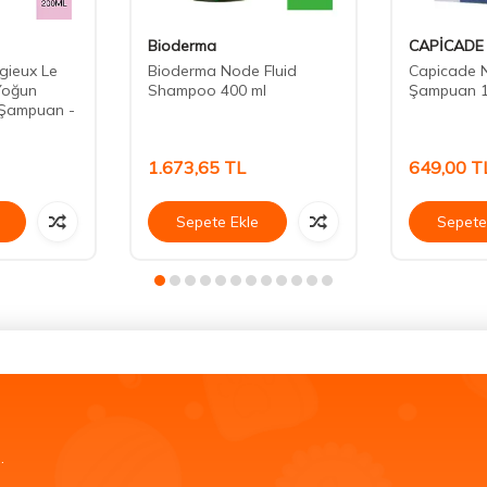
Bioderma
CAPİCADE
gieux Le
Bioderma Node Fluid
Capicade N
Yoğun
Shampoo 400 ml
Şampuan 1
 Şampuan -
1.673,65
TL
649,00
T
Sepete Ekle
Sepete
.