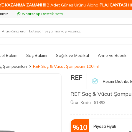
YE KAZANMA ZAMANI !!!
2 Adet Güneş Ürünü Alana
PLAJ ÇANTASI
H
rimiz
Whatsapp Destek Hattı
isel Bakım
Saç Bakımı
Sağlık ve Medikal
Anne ve Bebek
ç Şampuanları
REF Saç & Vücut Şampuanı 100 ml
REF
Resmi Distribüt
REF Saç & Vücut Şampu
Ürün Kodu:
61893
%
10
Piyasa Fiyatı