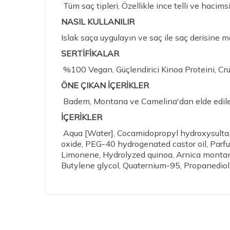
Tüm saç tipleri, Özellikle ince telli ve hacims
NASIL KULLANILIR
Islak saça uygulayın ve saç ile saç derisine m
SERTİFİKALAR
%100 Vegan, Güçlendirici Kinoa Proteini, Cru
ÖNE ÇIKAN İÇERİKLER
Badem, Montana ve Camelina'dan elde edilen be
İÇERİKLE
R
Aqua [Water], Cocamidopropyl hydroxysultai
oxide, PEG-40 hydrogenated castor oil, Parf
Limonene, Hydrolyzed quinoa, Arnica montana 
Butylene glycol, Quaternium-95, Propanediol