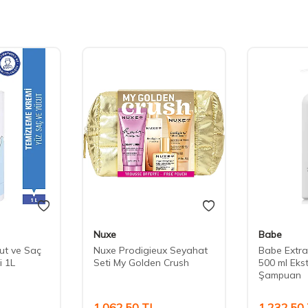
Nuxe
Babe
ut ve Saç
Nuxe Prodigieux Seyahat
Babe Extr
i 1L
Seti My Golden Crush
500 ml Eks
Şampuan
1.062,50
TL
1.232,50