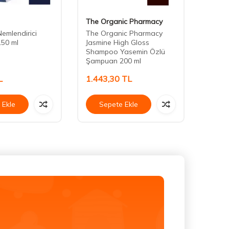
The Organic Pharmacy
Phyto
emlendirici
The Organic Pharmacy
Phyto
50 ml
Jasmine High Gloss
Shamp
Shampoo Yasemin Özlü
Şampu
Şampuan 200 ml
L
1.443,30
TL
719,
 Ekle
Sepete Ekle
Se