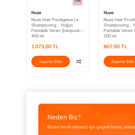
Nuxe
Nuxe
lanım
Nuxe Hair Prodigieux Le
Nuxe Hair Prodi
Shampooing - Yoğun
Shampooing - 
Parlaklık Veren Şampuan -
Parlaklık Veren
400 ml
200 ml
1.073,00
TL
807,50
TL
Sepete Ekle
Sepete Ekle
Neden Biz?
Bizleri tercih etmeniz için geçerli birkaç sebep