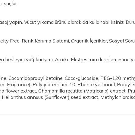
iz saçlar
asaj yapın. Vücut yıkama ürünü olarak da kullanabilirsiniz. Dur
elty Free, Renk Koruma Sistemi, Organik İçerikler, Sosyal Sor
sleyici yağ karışımı, Arnika Ekstresi'nin derinlemesine yatıştı
ne, Cocamidopropyl betaine, Coco-glucoside, PEG-120 methy
um [Fragrance], Polyquaternium-10, Phenoxyethanol, Propyle
flower extract, Chamomilla recutita (Matricaria) extract, Pr
, Helianthus annuus (Sunflower) seed extract, Methylchlorois