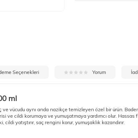
deme Seçenekleri
İad
Yorum
00 ml
Saç ve vücudu aynı anda nazikçe temizleyen özel bir ürün. Ba
derisi ve cildi korumaya ve yumuşatmaya yardımcı olur. Hassas f
, cildi yatıştırır, saç rengini korur, yumuşaklık kazandırır.