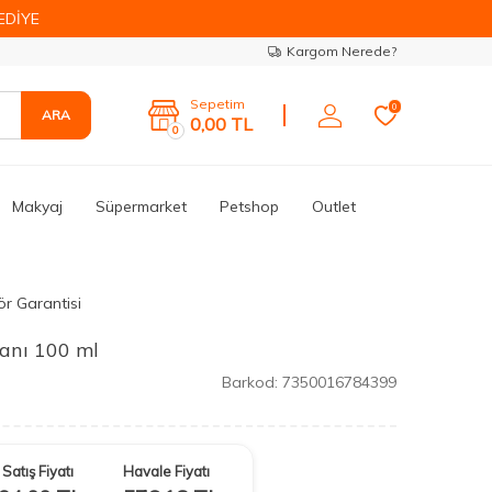
EDİYE
Kargom Nerede?
Sepetim
0
ARA
0,00
TL
0
Makyaj
Süpermarket
Petshop
Outlet
ör Garantisi
anı 100 ml
Barkod:
7350016784399
Satış Fiyatı
Havale Fiyatı