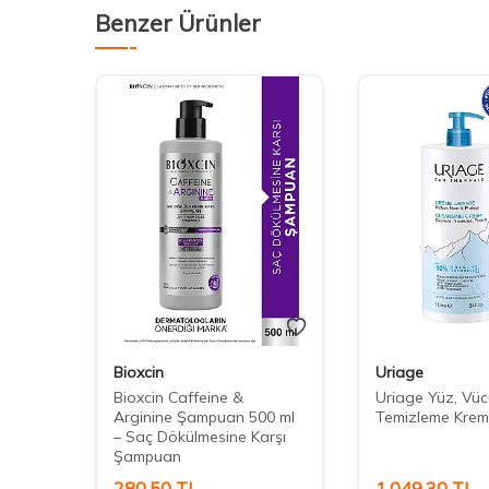
Benzer Ürünler
Bioxcin
Uriage
lanım
Bioxcin Caffeine &
Uriage Yüz, Vüc
Arginine Şampuan 500 ml
Temizleme Krem
– Saç Dökülmesine Karşı
Şampuan
280,50
TL
1.049,30
TL