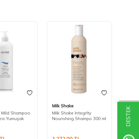
Milk Shake
REF
DESTEK
a Mild Shampoo
Milk Shake IntegrIty
REF D
tra Yumuşak
Nourıshıng Shampo 300 ml
İçin A
600 m
TL
1.272,00
TL
1.70