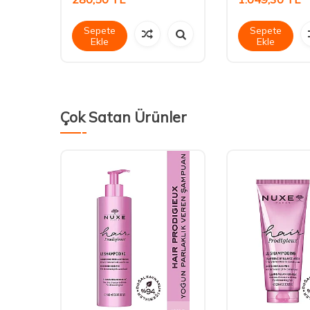
Sepete
Sepete
Ekle
Ekle
Çok Satan Ürünler