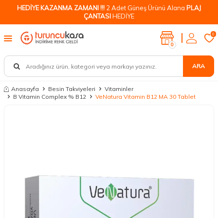
HEDİYE KAZANMA ZAMANI !!!
2 Adet Güneş Ürünü Alana
PLAJ
ÇANTASI
HEDİYE
0
0
ARA
Anasayfa
Besin Takviyeleri
Vitaminler
B Vitamin Complex % B12
VeNatura Vitamin B12 MA 30 Tablet