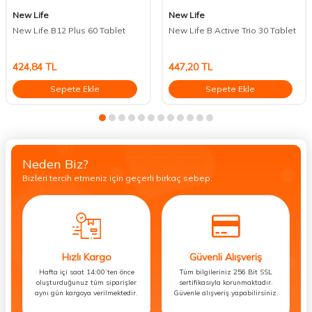
New Life
New Life
New Life B12 Plus 60 Tablet
New Life B Active Trio 30 Tablet
424,84
TL
447,20
TL
Sepete Ekle
Sepete Ekle
Neden Biz?
Bizleri tercih etmeniz için geçerli birkaç sebep.
Hızlı Kargo
Güvenli Alışveriş
Hafta içi saat 14:00’ten önce
Tüm bilgileriniz 256 Bit SSL
oluşturduğunuz tüm siparişler
sertifikasıyla korunmaktadır.
aynı gün kargoya verilmektedir.
Güvenle alışveriş yapabilirsiniz.