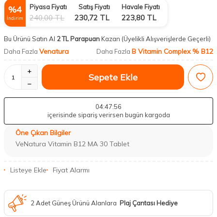
Piyasa Fiyatı
Satış Fiyatı
Havale Fiyatı
%
4
240,00
TL
230,72
TL
223,80
TL
İndirim
Bu Ürünü Satın Al
2 TL Parapuan
Kazan
(Üyelikli Alışverişlerde Geçerli)
Venatura
B Vitamin Complex % B12
Daha Fazla
Daha Fazla
Sepete Ekle
04
:47
:55
içerisinde sipariş verirsen bugün kargoda
Öne Çıkan Bilgiler
VeNatura Vitamin B12 MA 30 Tablet
Listeye Ekle
Fiyat Alarmı
2 Adet Güneş Ürünü Alanlara
Plaj Çantası Hediye