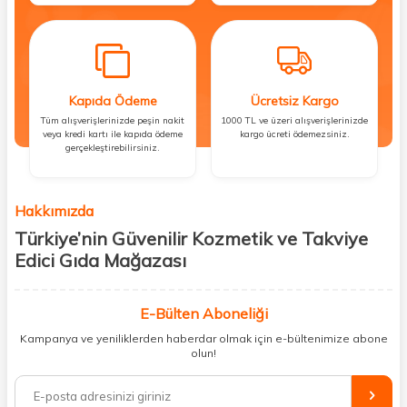
Kapıda Ödeme
Ücretsiz Kargo
Tüm alışverişlerinizde peşin nakit
1000 TL ve üzeri alışverişlerinizde
veya kredi kartı ile kapıda ödeme
kargo ücreti ödemezsiniz.
gerçekleştirebilirsiniz.
Hakkımızda
Türkiye’nin Güvenilir Kozmetik ve Takviye
Edici Gıda Mağazası
Güzellik, sağlık ve iyi hissetmek herkesin hakkı! Biz de bu vizyonla, hem
kişisel bakım hem de takviye edici gıda ürünlerini sizlerle
E-Bülten Aboneliği
buluşturuyoruz. Artık mağaza mağaza dolaşmanıza gerek yok;
Kampanya ve yeniliklerden haberdar olmak için e-bültenimize abone
ihtiyacınız olan her şeyi tek bir çatı altında topluyor ve kapınıza kadar
olun!
güvenle ulaştırıyoruz.
%100 orijinal kozmetik ve sağlık ürünleriyle güzelliğinizi tamamlayabilir,