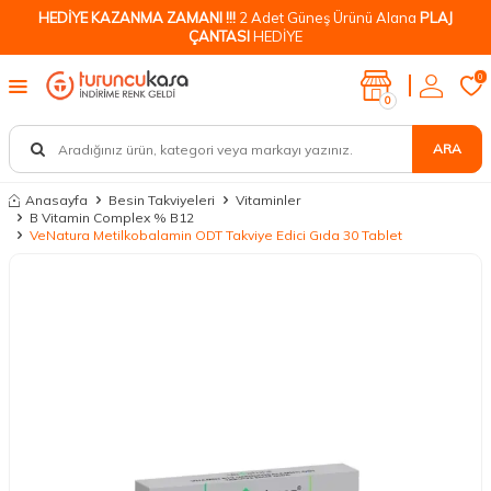
HEDİYE KAZANMA ZAMANI !!!
2 Adet Güneş Ürünü Alana
PLAJ
ÇANTASI
HEDİYE
0
0
ARA
Anasayfa
Besin Takviyeleri
Vitaminler
B Vitamin Complex % B12
VeNatura Metilkobalamin ODT Takviye Edici Gıda 30 Tablet