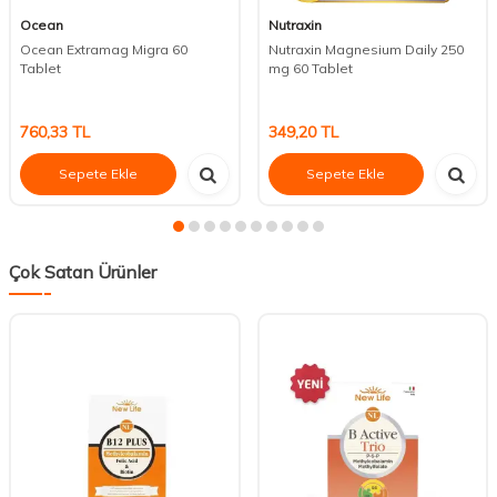
Ocean
Nutraxin
Ocean Extramag Migra 60
Nutraxin Magnesium Daily 250
Tablet
mg 60 Tablet
760,33
TL
349,20
TL
Sepete Ekle
Sepete Ekle
Çok Satan Ürünler