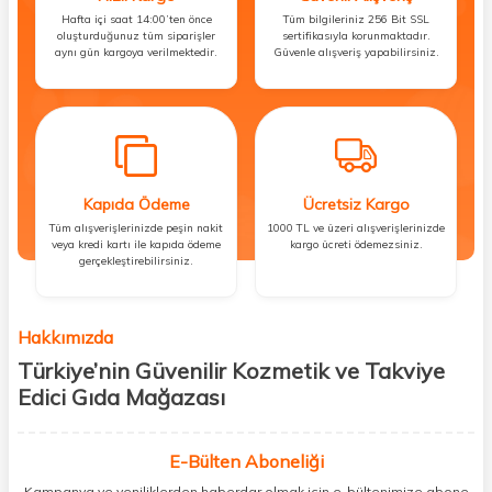
Hafta içi saat 14:00’ten önce
Tüm bilgileriniz 256 Bit SSL
oluşturduğunuz tüm siparişler
sertifikasıyla korunmaktadır.
aynı gün kargoya verilmektedir.
Güvenle alışveriş yapabilirsiniz.
Kapıda Ödeme
Ücretsiz Kargo
Tüm alışverişlerinizde peşin nakit
1000 TL ve üzeri alışverişlerinizde
veya kredi kartı ile kapıda ödeme
kargo ücreti ödemezsiniz.
gerçekleştirebilirsiniz.
Hakkımızda
Türkiye’nin Güvenilir Kozmetik ve Takviye
Edici Gıda Mağazası
Güzellik, sağlık ve iyi hissetmek herkesin hakkı! Biz de bu vizyonla, hem
kişisel bakım hem de takviye edici gıda ürünlerini sizlerle
E-Bülten Aboneliği
buluşturuyoruz. Artık mağaza mağaza dolaşmanıza gerek yok;
Kampanya ve yeniliklerden haberdar olmak için e-bültenimize abone