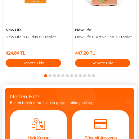
New Life
New Life
New Life B12 Plus 60 Tablet
New Life B Active Trio 30 Tablet
424,84
TL
447,20
TL
Sepete Ekle
Sepete Ekle
Neden Biz?
Bizleri tercih etmeniz için geçerli birkaç sebep.
Hızlı Kargo
Güvenli Alışveriş