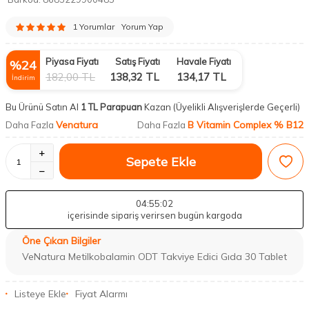
1 Yorumlar
Yorum Yap
Piyasa Fiyatı
Satış Fiyatı
Havale Fiyatı
%
24
182,00
TL
138,32
TL
134,17
TL
İndirim
Bu Ürünü Satın Al
1 TL Parapuan
Kazan
(Üyelikli Alışverişlerde Geçerli)
Venatura
B Vitamin Complex % B12
Daha Fazla
Daha Fazla
Sepete Ekle
04
:55
:01
içerisinde sipariş verirsen bugün kargoda
Öne Çıkan Bilgiler
VeNatura Metilkobalamin ODT Takviye Edici Gıda 30 Tablet
Listeye Ekle
Fiyat Alarmı