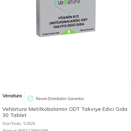
Venatura
Resmi Distribütör Garantisi
VeNatura Metilkobalamin ODT Takviye Edici Gıda
30 Tablet
Ürün Kodu:
52826
Barkod:
8683229900485