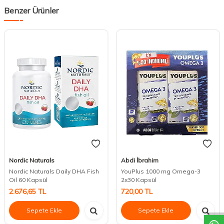
Benzer Ürünler
Nordic Naturals
Abdi İbrahim
Nordic Naturals Daily DHA Fish
YouPlus 1000 mg Omega-3
Oil 60 Kapsül
2x30 Kapsül
DESTEK
2.676,65
TL
720,00
TL
Sepete Ekle
Sepete Ekle