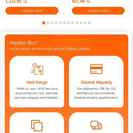
1.221,80
TL
831,48
TL
Sepete Ekle
Sepete Ekle
Neden Biz?
Bizleri tercih etmeniz için geçerli birkaç sebep.
Hızlı Kargo
Güvenli Alışveriş
Hafta içi saat 14:00’ten önce
Tüm bilgileriniz 256 Bit SSL
oluşturduğunuz tüm siparişler
sertifikasıyla korunmaktadır.
aynı gün kargoya verilmektedir.
Güvenle alışveriş yapabilirsiniz.