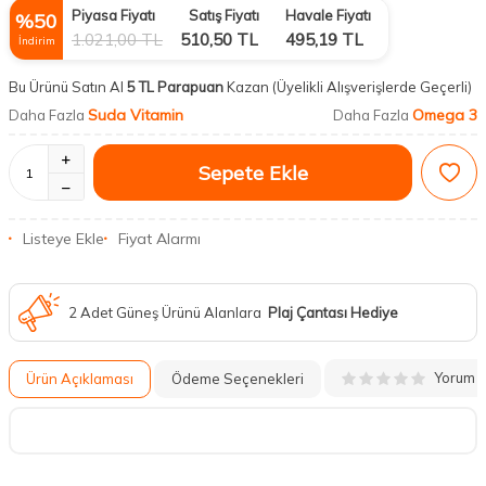
Piyasa Fiyatı
Satış Fiyatı
Havale Fiyatı
%
50
1.021,00
TL
510,50
TL
495,19
TL
İndirim
Bu Ürünü Satın Al
5 TL Parapuan
Kazan
(Üyelikli Alışverişlerde Geçerli)
Suda Vitamin
Omega 3
Daha Fazla
Daha Fazla
Sepete Ekle
Listeye Ekle
Fiyat Alarmı
2 Adet Güneş Ürünü Alanlara
Plaj Çantası Hediye
Yorum
Ürün Açıklaması
Ödeme Seçenekleri