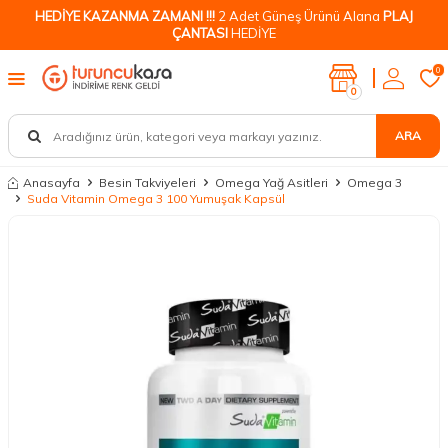
HEDİYE KAZANMA ZAMANI !!!
2 Adet Güneş Ürünü Alana
PLAJ
ÇANTASI
HEDİYE
0
0
ARA
Anasayfa
Besin Takviyeleri
Omega Yağ Asitleri
Omega 3
Suda Vitamin Omega 3 100 Yumuşak Kapsül