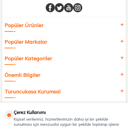
buluşturuyor ve online alışveriş deneyiminizi en iyi hale getiriyoruz.
Sağlık, güzellik ve iyi yaşam için aradığınız her şey burada!
Siz de kendinizi yenilemek, sağlığınızı desteklemek ve güzelliğinize
Popüler Ürünler
değer katmak için bize katılın!
Popüler Markalar
Popüler Kategoriler
Önemli Bilgiler
Turuncukasa Kurumsal
Hızlı Erişim
Çerez Kullanımı
Kişisel verileriniz, hizmetlerimizin daha iyi bir şekilde
Uygulamalarımız
sunulması için mevzuata uygun bir şekilde toplanıp işlenir.