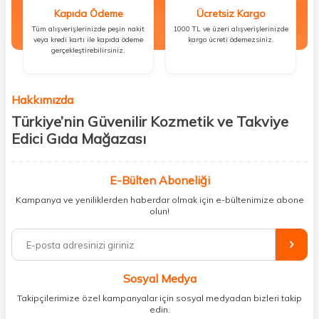
Kapıda Ödeme
Ücretsiz Kargo
Tüm alışverişlerinizde peşin nakit
1000 TL ve üzeri alışverişlerinizde
veya kredi kartı ile kapıda ödeme
kargo ücreti ödemezsiniz.
gerçekleştirebilirsiniz.
Hakkımızda
Türkiye’nin Güvenilir Kozmetik ve Takviye
Edici Gıda Mağazası
Güzellik, sağlık ve iyi hissetmek herkesin hakkı! Biz de bu vizyonla, hem
kişisel bakım hem de takviye edici gıda ürünlerini sizlerle
E-Bülten Aboneliği
buluşturuyoruz. Artık mağaza mağaza dolaşmanıza gerek yok;
Kampanya ve yeniliklerden haberdar olmak için e-bültenimize abone
ihtiyacınız olan her şeyi tek bir çatı altında topluyor ve kapınıza kadar
olun!
güvenle ulaştırıyoruz.
%100 orijinal kozmetik ve sağlık ürünleriyle güzelliğinizi tamamlayabilir,
vücudunuzu desteklemek için güvenilir takviye edici gıdalara
ulaşabilirsiniz. Cilt bakımından saç bakımına, makyajdan vitamin ve
Sosyal Medya
minerallere kadar binlerce ürünü uygun fiyat ve hızlı kargo avantajıyla
sunuyoruz.
Takipçilerimize özel kampanyalar için sosyal medyadan bizleri takip
edin.
Müşteri memnuniyetini ön planda tutarak, en kaliteli markaları sizlerle