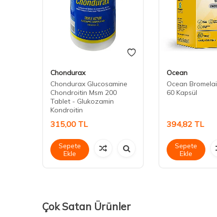
Chondurax
Ocean
ix
Chondurax Glucosamine
Ocean Bromela
Chondroitin Msm 200
60 Kapsül
Tablet - Glukozamin
Kondroitin
315,00
TL
394,82
TL
Sepete
Sepete
Ekle
Ekle
Çok Satan Ürünler