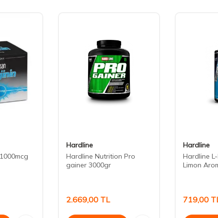
Hardline
Hardline
n 1000mcg
Hardline Nutrition Pro
Hardline L-K
gainer 3000gr
Limon Arom
2.669,00
TL
719,00
T