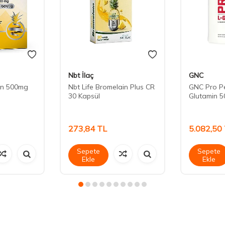
Nbt İlaç
GNC
in 500mg
Nbt Life Bromelain Plus CR
GNC Pro P
30 Kapsül
Glutamin 
273,84
TL
5.082,50
Sepete
Sepete
Ekle
Ekle