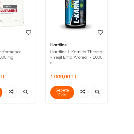
Hardline
Hardl
erformance L-
Hardline L-Karnitin Thermo
Hardl
5000 mg
- Yeşil Elma Aromalı - 1000
- Yeşi
ml
ml
TL
1.009,00
TL
569,
Sepete
Sep
Ekle
Ek