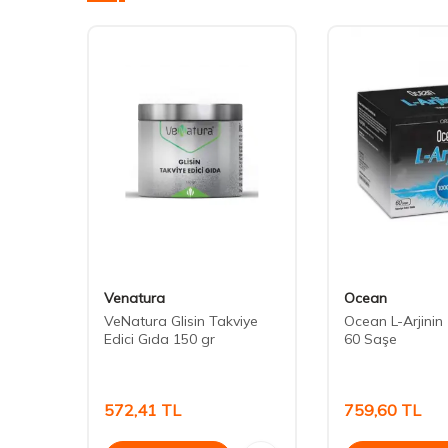
Venatura
Ocean
mine
VeNatura Glisin Takviye
Ocean L-Arjini
0
Edici Gıda 150 gr
60 Saşe
572,41
TL
759,60
TL