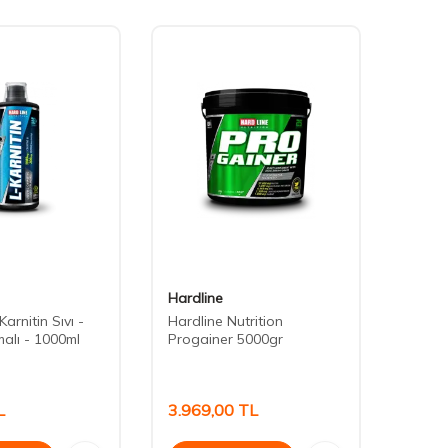
Hardline
Hardl
arnitin Sıvı -
Hardline Nutrition
Hardl
alı - 1000ml
Progainer 5000gr
2300g
L
3.969,00
TL
6.54