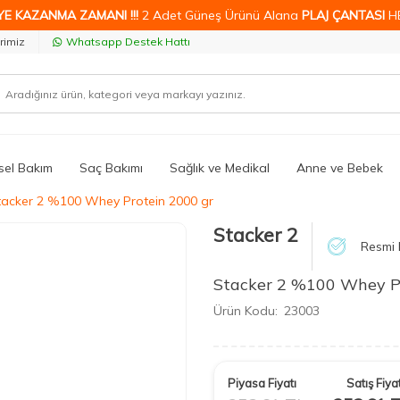
YE KAZANMA ZAMANI !!!
2 Adet Güneş Ürünü Alana
PLAJ ÇANTASI
H
rimiz
Whatsapp Destek Hattı
isel Bakım
Saç Bakımı
Sağlık ve Medikal
Anne ve Bebek
tacker 2 %100 Whey Protein 2000 gr
Stacker 2
Resmi 
Stacker 2 %100 Whey P
Ürün Kodu:
23003
Piyasa Fiyatı
Satış Fiyat