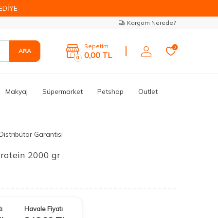
EDİYE
Kargom Nerede?
Sepetim
0
ARA
0,00
TL
0
Makyaj
Süpermarket
Petshop
Outlet
Distribütör Garantisi
rotein 2000 gr
ı
Havale Fiyatı