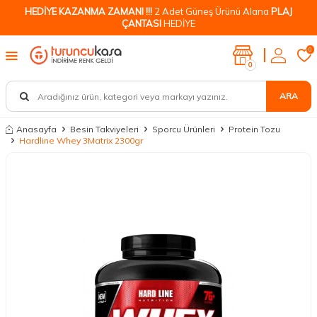
HEDİYE KAZANMA ZAMANI !!!
2 Adet Güneş Ürünü Alana
PLAJ
ÇANTASI
HEDİYE
0
0
ARA
Anasayfa
Besin Takviyeleri
Sporcu Ürünleri
Protein Tozu
Hardline Whey 3Matrix 2300gr