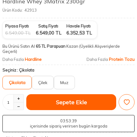
Hardline Whey 3Matrix 2300gr
Ürün Kodu:
42913
Piyasa Fiyatı
Satış Fiyatı
Havale Fiyatı
6.549,00
TL
6.549,00
TL
6.352,53
TL
Bu Ürünü Satın Al
65 TL Parapuan
Kazan
(Üyelikli Alışverişlerde
Geçerli)
Hardline
Protein Tozu
Daha Fazla
Daha Fazla
Seçiniz :
Çikolata
Çikolata
Çilek
Muz
Sepete Ekle
03
:53
:38
içerisinde sipariş verirsen bugün kargoda