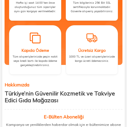
Hafta içi saat 14:00’ten önce
Tüm bilgileriniz 256 Bit SSL
oluşturduğunuz tüm siparişler
sertifikasıyla korunmaktadır.
aynı gün kargoya verilmektedir.
Güvenle alışveriş yapabilirsiniz.
Kapıda Ödeme
Ücretsiz Kargo
Tüm alışverişlerinizde peşin nakit
1000 TL ve üzeri alışverişlerinizde
veya kredi kartı ile kapıda ödeme
kargo ücreti ödemezsiniz.
gerçekleştirebilirsiniz.
Hakkımızda
Türkiye’nin Güvenilir Kozmetik ve Takviye
Edici Gıda Mağazası
Güzellik, sağlık ve iyi hissetmek herkesin hakkı! Biz de bu vizyonla, hem
kişisel bakım hem de takviye edici gıda ürünlerini sizlerle
E-Bülten Aboneliği
buluşturuyoruz. Artık mağaza mağaza dolaşmanıza gerek yok;
Kampanya ve yeniliklerden haberdar olmak için e-bültenimize abone
ihtiyacınız olan her şeyi tek bir çatı altında topluyor ve kapınıza kadar