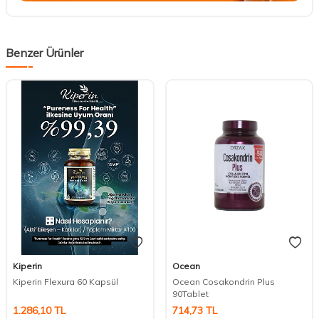
Benzer Ürünler
Kiperin
Ocean
Kiperin Flexura 60 Kapsül
Ocean Cosakondrin Plus
90Tablet
1.286,10
TL
714,73
TL