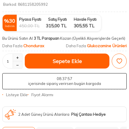
Barkod:
8681158205992
Piyasa Fiyatı
Satış Fiyatı
Havale Fiyatı
%
30
450,00
TL
315,00
TL
305,55
TL
İndirim
Bu Ürünü Satın Al
3 TL Parapuan
Kazan
(Üyelikli Alışverişlerde Geçerli)
Chondurax
Glukozamine Ürünleri
Daha Fazla
Daha Fazla
Sepete Ekle
08
:37
:56
içerisinde sipariş verirsen bugün kargoda
Listeye Ekle
Fiyat Alarmı
2 Adet Güneş Ürünü Alanlara
Plaj Çantası Hediye