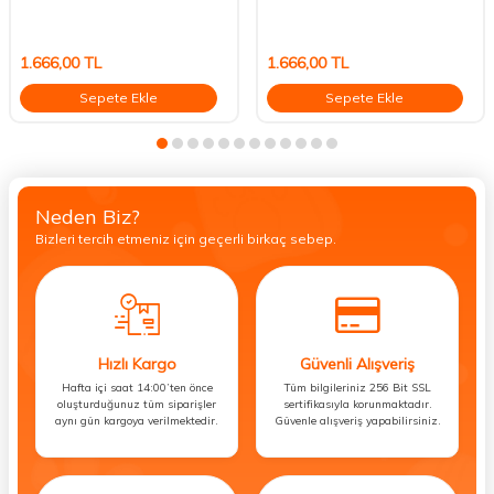
1.666,00
TL
1.666,00
TL
Sepete Ekle
Sepete Ekle
Neden Biz?
Bizleri tercih etmeniz için geçerli birkaç sebep.
Hızlı Kargo
Güvenli Alışveriş
Hafta içi saat 14:00’ten önce
Tüm bilgileriniz 256 Bit SSL
oluşturduğunuz tüm siparişler
sertifikasıyla korunmaktadır.
aynı gün kargoya verilmektedir.
Güvenle alışveriş yapabilirsiniz.