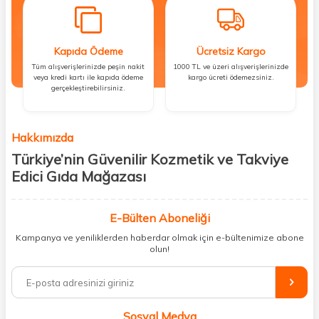
Kapıda Ödeme
Ücretsiz Kargo
Tüm alışverişlerinizde peşin nakit
1000 TL ve üzeri alışverişlerinizde
veya kredi kartı ile kapıda ödeme
kargo ücreti ödemezsiniz.
gerçekleştirebilirsiniz.
Hakkımızda
Türkiye’nin Güvenilir Kozmetik ve Takviye
Edici Gıda Mağazası
Güzellik, sağlık ve iyi hissetmek herkesin hakkı! Biz de bu vizyonla, hem
kişisel bakım hem de takviye edici gıda ürünlerini sizlerle
E-Bülten Aboneliği
buluşturuyoruz. Artık mağaza mağaza dolaşmanıza gerek yok;
Kampanya ve yeniliklerden haberdar olmak için e-bültenimize abone
ihtiyacınız olan her şeyi tek bir çatı altında topluyor ve kapınıza kadar
olun!
güvenle ulaştırıyoruz.
%100 orijinal kozmetik ve sağlık ürünleriyle güzelliğinizi tamamlayabilir,
vücudunuzu desteklemek için güvenilir takviye edici gıdalara
ulaşabilirsiniz. Cilt bakımından saç bakımına, makyajdan vitamin ve
Sosyal Medya