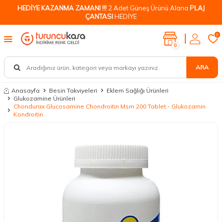
HEDİYE KAZANMA ZAMANI !!!
2 Adet Güneş Ürünü Alana
PLAJ
ÇANTASI
HEDİYE
0
0
ARA
Anasayfa
Besin Takviyeleri
Eklem Sağlığı Ürünleri
Glukozamine Ürünleri
Chondurax Glucosamine Chondroitin Msm 200 Tablet - Glukozamin
Kondroitin