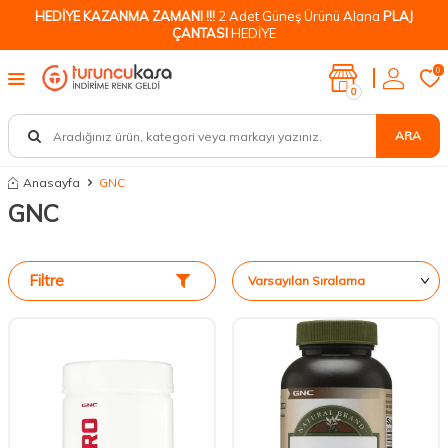
HEDİYE KAZANMA ZAMANI !!!
2 Adet Güneş Ürünü Alana
PLAJ
ÇANTASI
HEDİYE
0
0
ARA
Anasayfa
GNC
GNC
Filtre