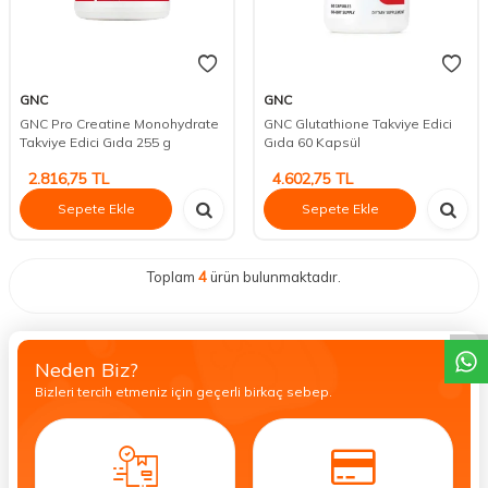
GNC
GNC
GNC Pro Creatine Monohydrate
GNC Glutathione Takviye Edici
Takviye Edici Gıda 255 g
Gıda 60 Kapsül
2.816,75
TL
4.602,75
TL
Sepete Ekle
Sepete Ekle
Toplam
4
ürün bulunmaktadır.
DESTEK
Neden Biz?
Bizleri tercih etmeniz için geçerli birkaç sebep.