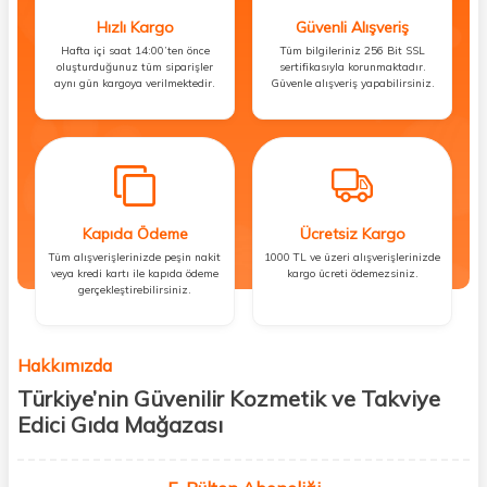
Hızlı Kargo
Güvenli Alışveriş
Hafta içi saat 14:00’ten önce
Tüm bilgileriniz 256 Bit SSL
oluşturduğunuz tüm siparişler
sertifikasıyla korunmaktadır.
aynı gün kargoya verilmektedir.
Güvenle alışveriş yapabilirsiniz.
Kapıda Ödeme
Ücretsiz Kargo
Tüm alışverişlerinizde peşin nakit
1000 TL ve üzeri alışverişlerinizde
veya kredi kartı ile kapıda ödeme
kargo ücreti ödemezsiniz.
gerçekleştirebilirsiniz.
Hakkımızda
Türkiye’nin Güvenilir Kozmetik ve Takviye
Edici Gıda Mağazası
Güzellik, sağlık ve iyi hissetmek herkesin hakkı! Biz de bu vizyonla, hem
kişisel bakım hem de takviye edici gıda ürünlerini sizlerle