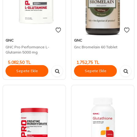
GNC
GNC
GNC Pro Performance L-
Gnc Bromelain 60 Tablet
Glutamin 5000 mg
5.082,50
TL
1.752,75
TL
Sepete Ekle
Sepete Ekle