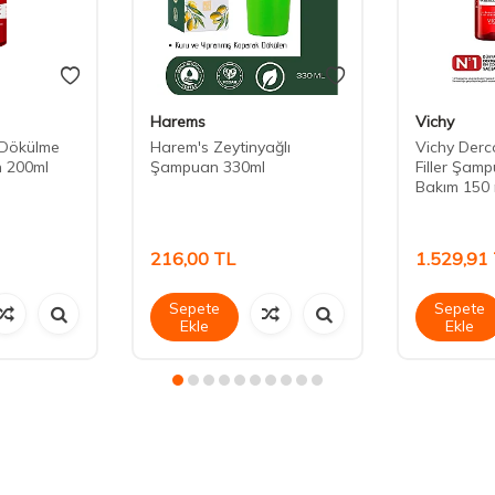
Harems
Vichy
 Dökülme
Harem's Zeytinyağlı
Vichy Derc
n 200ml
Şampuan 330ml
Filler Şam
Bakım 150 
216,00
TL
1.529,91
Sepete
Sepete
Ekle
Ekle