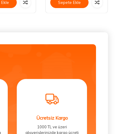
 Ekle
Sepete Ekle
Se
Ücretsiz Kargo
1000 TL ve üzeri
a
alışverişlerinizde kargo ücreti