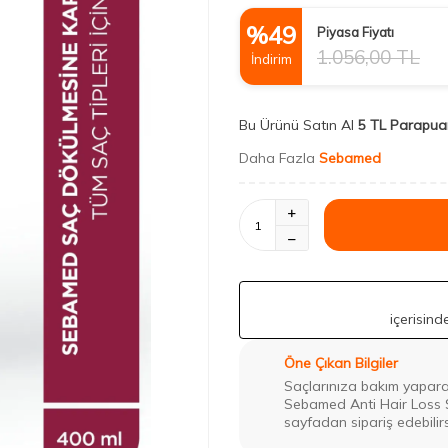
%
49
Piyasa Fiyatı
1.056,00
TL
İndirim
Bu Ürünü Satın Al
5 TL Parapua
Daha Fazla
Sebamed
içerisin
Öne Çıkan Bilgiler
Saçlarınıza bakım yapara
Sebamed Anti Hair Loss Ş
sayfadan sipariş edebilirs