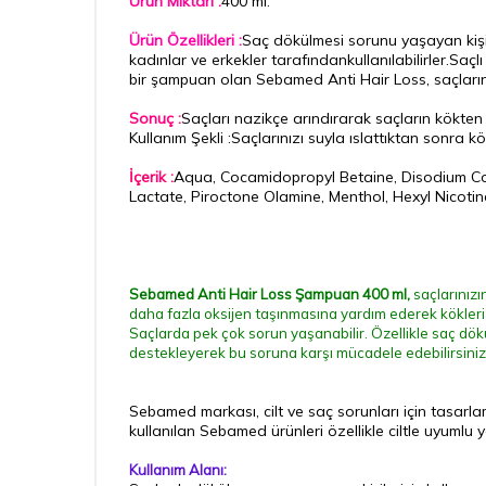
Ürün Miktarı :
400 ml.
Ürün Özellikleri :
Saç dökülmesi sorunu yaşayan kişil
kadınlar ve erkekler tarafındankullanılabilirler.Sa
bir
şampuan
olan Sebamed Anti Hair Loss, saçları
Sonuç :
Saçları nazikçe arındırarak saçların kökte
Kullanım Şekli :Saçlarınızı suyla ıslattıktan sonra 
İçerik :
Aqua, Cocamidopropyl Betaine, Disodium Coc
Lactate, Piroctone Olamine, Menthol, Hexyl Nicoti
Sebamed Anti Hair Loss Şampuan 400 ml,
saçlarınız
daha fazla oksijen taşınmasına yardım ederek kökler
Saçlarda pek çok sorun yaşanabilir. Özellikle saç dökü
destekleyerek bu soruna karşı mücadele edebilirsiniz
Sebamed markası, cilt ve saç sorunları için tasarla
kullanılan Sebamed ürünleri özellikle ciltle uyumlu y
Kullanım Alanı: