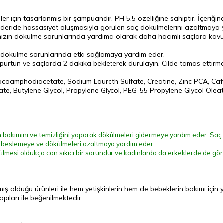
er için tasarlanmış bir şampuandır. PH 5.5 özelliğine sahiptir. İçer
çlı deride hassasiyet oluşmasıyla görülen saç dökülmelerini azaltmaya 
nızın dökülme sorunlarında yardımcı olarak daha hacimli saçlara ka
n dökülme sorunlarında etki sağlamaya yardım eder.
köpürtün ve saçlarda 2 dakika bekleterek durulayın. Cilde tamas ettirmem
oamphodiacetate, Sodium Laureth Sulfate, Creatine, Zinc PCA, Caffei
nate, Butylene Glycol, Propylene Glycol, PEG-55 Propylene Glycol Ol
ın bakımını ve temizliğini yaparak dökülmeleri gidermeye yardım eder. Saç 
i beslemeye ve dökülmeleri azaltmaya yardım eder.
lmesi oldukça can sıkıcı bir sorundur ve kadınlarda da erkeklerde de görül
.
mış olduğu ürünleri ile hem yetişkinlerin hem de bebeklerin bakımı içi
apıları ile beğenilmektedir.