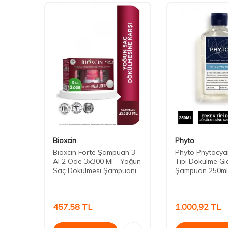
Bioxcin
Phyto
ajen
Bioxcin Forte Şampuan 3
Phyto Phytocya
 300
Al 2 Öde 3x300 Ml - Yoğun
Tipi Dökülme Gid
Saç Dökülmesi Şampuanı
Şampuan 250ml
457,58
TL
1.000,92
TL