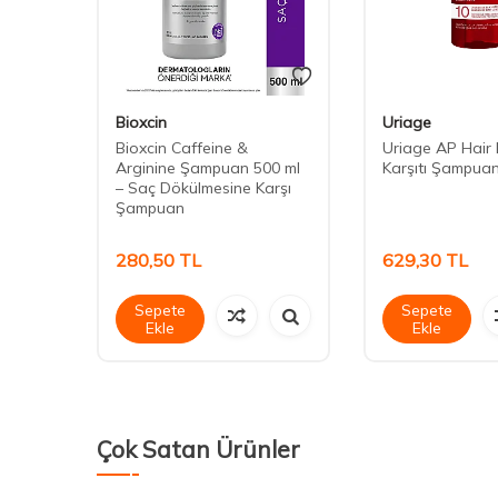
Bioxcin
Uriage
Bioxcin Caffeine &
Uriage AP Hair
Arginine Şampuan 500 ml
Karşıtı Şampua
– Saç Dökülmesine Karşı
Şampuan
280,50
TL
629,30
TL
Sepete
Sepete
Ekle
Ekle
Çok Satan Ürünler