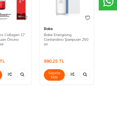
Babe
Milk 
os Collagen 17
Babe Energising
Milk 
puan Öncesi
Canlandırıcı Şampuan 250
Kalınl
ml
ml
ml
TL
990,25
TL
1.19
Sepete
Sep
Ekle
Ek