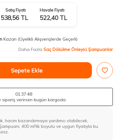
Satış Fiyatı
Havale Fiyatı
538,56
TL
522,40
TL
n
Kazan
(Üyelikli Alışverişlerde Geçerli)
Daha Fazla
Saç Dökülme Önleyici Şampuanlar
Sepete Ekle
01
:37
:47
de sipariş verirsen bugün kargoda
k, hacim kazandırmaya yardımcı olabilecek,
ampuanı, 400 ml'lik boyutu ve uygun fiyatıyla bu
iniz.