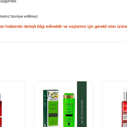
ı uygundur.
amanız tavsiye edilmez.
kında detaylı bilgi edinebilir ve saçlarınız için gerekli olan ürüne u