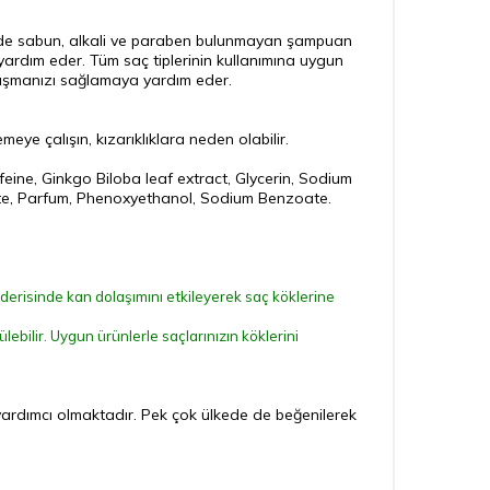
iğinde sabun, alkali ve paraben bulunmayan şampuan
yardım eder. Tüm saç tiplerinin kullanımına uygun
vuşmanızı sağlamaya yardım eder.
eye çalışın, kızarıklıklara neden olabilir.
ne, Ginkgo Biloba leaf extract, Glycerin, Sodium
eate, Parfum, Phenoxyethanol, Sodium Benzoate.
derisinde kan dolaşımını etkileyerek saç köklerine
ebilir. Uygun ürünlerle saçlarınızın köklerini
n yardımcı olmaktadır. Pek çok ülkede de beğenilerek