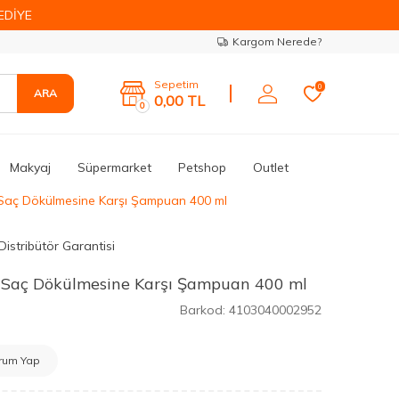
EDİYE
Kargom Nerede?
Sepetim
0
ARA
0,00
TL
0
Makyaj
Süpermarket
Petshop
Outlet
Saç Dökülmesine Karşı Şampuan 400 ml
Distribütör Garantisi
 Saç Dökülmesine Karşı Şampuan 400 ml
Barkod:
4103040002952
rum Yap