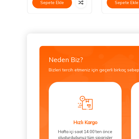
Sepete Ekle
Sepete Ekle
Neden Biz?
Bizleri tercih etmeniz için geçerli birkaç sebep
Hızlı Kargo
Hafta içi saat 14:00’ten önce
oluşturduğunuz tüm siparişler