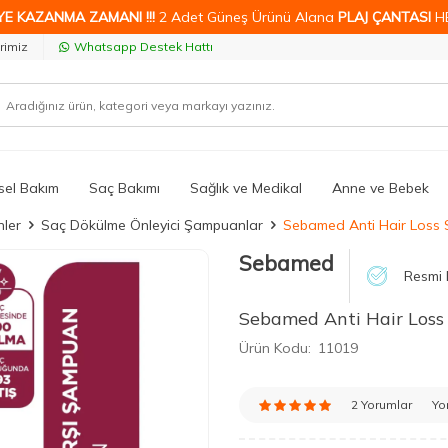
YE KAZANMA ZAMANI !!!
2 Adet Güneş Ürünü Alana
PLAJ ÇANTASI
H
rimiz
Whatsapp Destek Hattı
isel Bakım
Saç Bakımı
Sağlık ve Medikal
Anne ve Bebek
nler
Saç Dökülme Önleyici Şampuanlar
Sebamed Anti Hair Loss 
Sebamed
Resmi 
Sebamed Anti Hair Loss
Ürün Kodu:
11019
2 Yorumlar
Yo