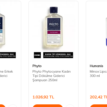
Phyto
Humanis
ne Erkek
Phyto Phytocyane Kadın
Minox Lip
erici
Tipi Dökülme Giderici
300 ml
Şampuan 250ml
1.026,92
TL
202,42
T