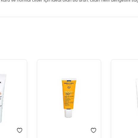
. Kuru ve normal ciltler için ideal olan bu ürün, cildin nem dengesini s