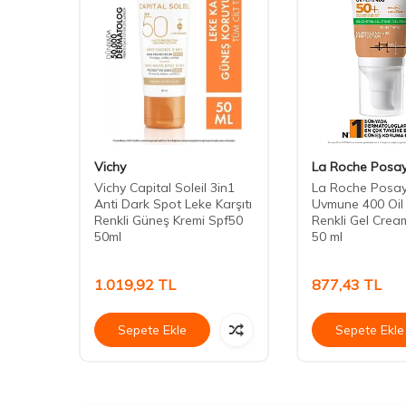
Vichy
La Roche Posa
m
Vichy Capital Soleil 3in1
La Roche Posay
Anti Dark Spot Leke Karşıtı
Uvmune 400 Oil
Renkli Güneş Kremi Spf50
Renkli Gel Cre
50ml
50 ml
1.019,92
TL
877,43
TL
Sepete Ekle
Sepete Ekle