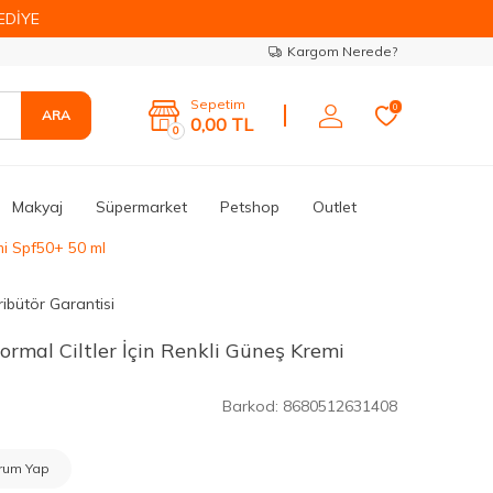
EDİYE
Kargom Nerede?
Sepetim
0
ARA
0,00
TL
0
Makyaj
Süpermarket
Petshop
Outlet
mi Spf50+ 50 ml
ribütör Garantisi
rmal Ciltler İçin Renkli Güneş Kremi
Barkod:
8680512631408
rum Yap