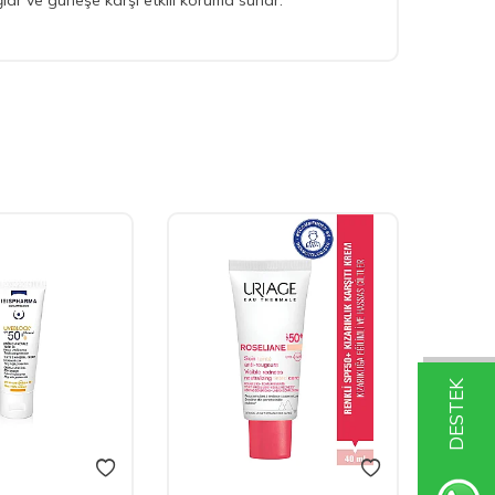
ağlar ve güneşe karşı etkili koruma sunar.
DESTEK