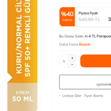
%
40
Piyasa Fiyatı
649,99
TL
3
İndirim
Bu Ürünü Satın Al
4 TL Parapua
Daha Fazla
Bioxcin
içerisin
Listeye Ekle
Fiyat Alarmı