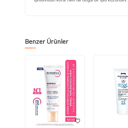
ışınlarından korur hem de doğal bir ışıltı kazandırır
Benzer Ürünler