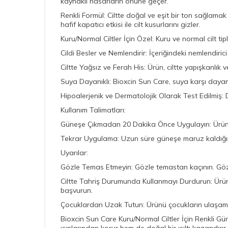
kaynaklı hasarların önüne geçer.
Renkli Formül: Ciltte doğal ve eşit bir ton sağlamak 
hafif kapatıcı etkisi ile cilt kusurlarını gizler.
Kuru/Normal Ciltler İçin Özel: Kuru ve normal cilt tip
Cildi Besler ve Nemlendirir: İçeriğindeki nemlendiric
Ciltte Yağsız ve Ferah His: Ürün, ciltte yapışkanlık 
Suya Dayanıklı: Bioxcin Sun Care, suya karşı dayanı
Hipoalerjenik ve Dermatolojik Olarak Test Edilmiş: De
Kullanım Talimatları:
Güneşe Çıkmadan 20 Dakika Önce Uygulayın: Ürünü,
Tekrar Uygulama: Uzun süre güneşe maruz kaldığını
Uyarılar:
Gözle Temas Etmeyin: Gözle temastan kaçının. Gözle
Ciltte Tahriş Durumunda Kullanmayı Durdurun: Ürünü
başvurun.
Çocuklardan Uzak Tutun: Ürünü çocukların ulaşama
Bioxcin Sun Care Kuru/Normal Ciltler İçin Renkli Gün