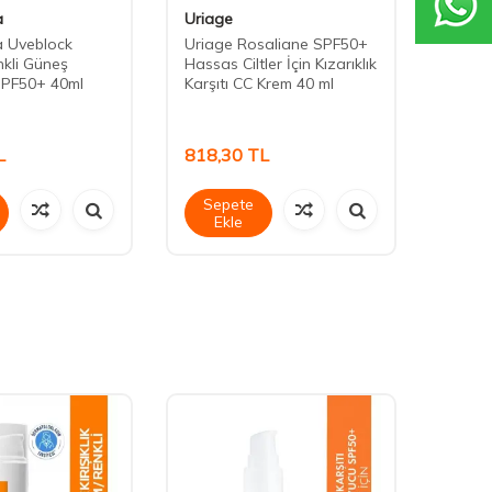
a
Uriage
Uriag
a Uveblock
Uriage Rosaliane SPF50+
Uriag
nkli Güneş
Hassas Ciltler İçin Kızarıklık
Tinte
SPF50+ 40ml
Karşıtı CC Krem 40 ml
L
818,30
TL
587,
Sepete
Sep
Ekle
Ek