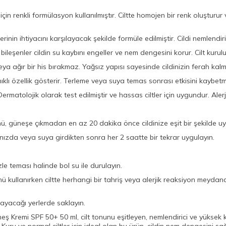
için renkli formülasyon kullanılmıştır. Ciltte homojen bir renk oluşturur 
lerinin ihtiyacını karşılayacak şekilde formüle edilmiştir. Cildi nemlend
i bileşenler cildin su kaybını engeller ve nem dengesini korur. Cilt kur
veya ağır bir his bırakmaz. Yağsız yapısı sayesinde cildinizin ferah kalma
klı özellik gösterir. Terleme veya suya temas sonrası etkisini kaybet
rmatolojik olarak test edilmiştir ve hassas ciltler için uygundur. Alerjik
 güneşe çıkmadan en az 20 dakika önce cildinize eşit bir şekilde uy
zda veya suya girdikten sonra her 2 saatte bir tekrar uygulayın.
 teması halinde bol su ile durulayın.
 kullanırken ciltte herhangi bir tahriş veya alerjik reaksiyon meydan
yacağı yerlerde saklayın.
eş Kremi SPF 50+ 50 ml, cilt tonunu eşitleyen, nemlendirici ve yüksek k