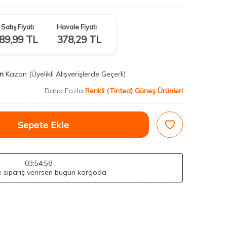
Satış Fiyatı
Havale Fiyatı
89,99
TL
378,29
TL
n
Kazan
(Üyelikli Alışverişlerde Geçerli)
Daha Fazla
Renkli (Tinted) Güneş Ürünleri
Sepete Ekle
03
:54
:57
de sipariş verirsen bugün kargoda