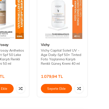
Posay
Vichy
La Ro
osay Anthelios
Vichy Capital Soleil UV -
La Ro
t Spf 50 Leke
Age Daily-Spf 50+ Tinted
Uvmun
 Karşıtı Renkli
Foto Yaşlanma Karşıtı
Contro
i 50 ml
Renkli Güneş Kremi 40 ml
Güneş
TL
1.079,94
TL
994,
 Ekle
Sepete Ekle
Se