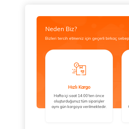
Neden Biz?
Bizleri tercih etmeniz için geçerli birkaç sebep
Hızlı Kargo
Hafta içi saat 14:00’ten önce
oluşturduğunuz tüm siparişler
aynı gün kargoya verilmektedir.