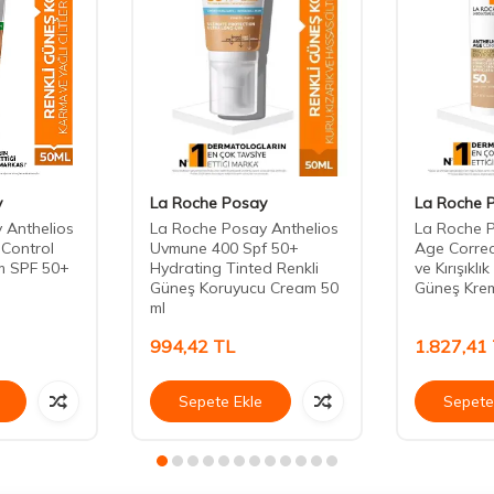
y
La Roche Posay
La Roche 
 Anthelios
La Roche Posay Anthelios
La Roche P
 Control
Uvmune 400 Spf 50+
Age Correc
am SPF 50+
Hydrating Tinted Renkli
ve Kırışıklık
Güneş Koruyucu Cream 50
Güneş Krem
ml
994,42
TL
1.827,41
Sepete Ekle
Sepete