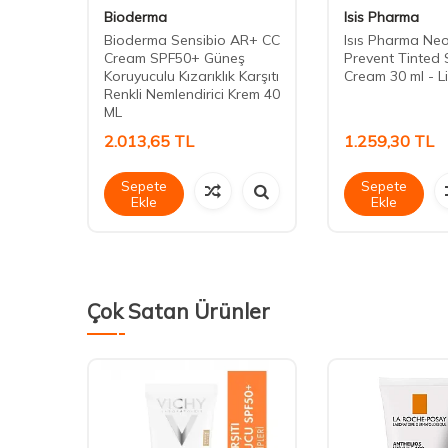
Bioderma
Isis Pharma
Bioderma Sensibio AR+ CC
Isıs Pharma Ne
ouch
Cream SPF50+ Güneş
Prevent Tinted 
 40 ml
Koruyuculu Kızarıklık Karşıtı
Cream 30 ml - L
Renkli Nemlendirici Krem 40
ML
2.013,65
TL
1.259,30
TL
Sepete
Sepete
Ekle
Ekle
Çok Satan Ürünler