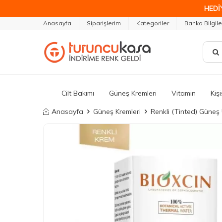
HEDİ
Anasayfa
Siparişlerim
Kategoriler
Banka Bilgile
Cilt Bakımı
Güneş Kremleri
Vitamin
Kiş
Anasayfa
Güneş Kremleri
Renkli (Tinted) Güneş 