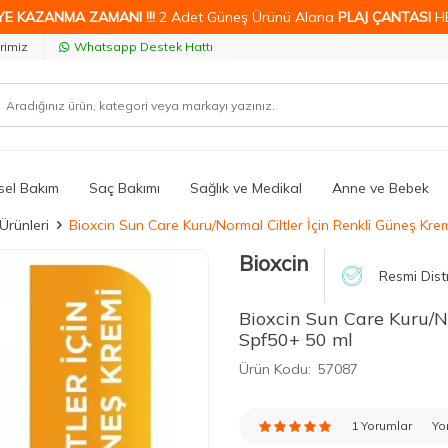
YE KAZANMA ZAMANI !!!
2 Adet Güneş Ürünü Alana
PLAJ ÇANTASI
H
rimiz
Whatsapp Destek Hattı
isel Bakım
Saç Bakımı
Sağlık ve Medikal
Anne ve Bebek
Ürünleri
Bioxcin Sun Care Kuru/Normal Ciltler İçin Renkli Güneş Kre
Bioxcin
Resmi Dist
Bioxcin Sun Care Kuru/No
Spf50+ 50 ml
Ürün Kodu:
57087
1 Yorumlar
Yo