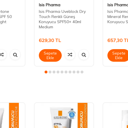
Isis Pharma
Isis Pharm
otone
Isis Pharma Uveblock Dry
Isis Pharm
SPF 50
Touch Renkli Güneş
Mineral Re
ight
Koruyucu SPF50+ 40ml
Koruyucu 
Medium
629,30
TL
657,30
T
Sepete
Sepete
Ekle
Ekle