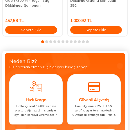
Öde 3x300 Ml - Yoğun Saç
Dökülme Giderici Şampuan
Dökülmesi Şampuanı
250ml
457,58
TL
1.000,92
TL
Sepete Ekle
Sepete Ekle
Neden Biz?
Bizleri tercih etmeniz için geçerli birkaç sebep.
Hızlı Kargo
Güvenli Alışveriş
Hafta içi saat 14:00’ten önce
Tüm bilgileriniz 256 Bit SSL
oluşturduğunuz tüm siparişler
sertifikasıyla korunmaktadır.
aynı gün kargoya verilmektedir.
Güvenle alışveriş yapabilirsiniz.