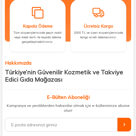
Kapıda Ödeme
Ücretsiz Kargo
Tüm alışverişlerinizde peşin nakit
1000 TL ve üzeri alışverişlerinizde
veya kredi kartı ile kapıda ödeme
kargo ücreti ödemezsiniz.
gerçekleştirebilirsiniz.
Hakkımızda
Türkiye’nin Güvenilir Kozmetik ve Takviye
Edici Gıda Mağazası
Güzellik, sağlık ve iyi hissetmek herkesin hakkı! Biz de bu vizyonla, hem
kişisel bakım hem de takviye edici gıda ürünlerini sizlerle
E-Bülten Aboneliği
buluşturuyoruz. Artık mağaza mağaza dolaşmanıza gerek yok;
Kampanya ve yeniliklerden haberdar olmak için e-bültenimize abone
ihtiyacınız olan her şeyi tek bir çatı altında topluyor ve kapınıza kadar
olun!
güvenle ulaştırıyoruz.
%100 orijinal kozmetik ve sağlık ürünleriyle güzelliğinizi tamamlayabilir,
vücudunuzu desteklemek için güvenilir takviye edici gıdalara
ulaşabilirsiniz. Cilt bakımından saç bakımına, makyajdan vitamin ve