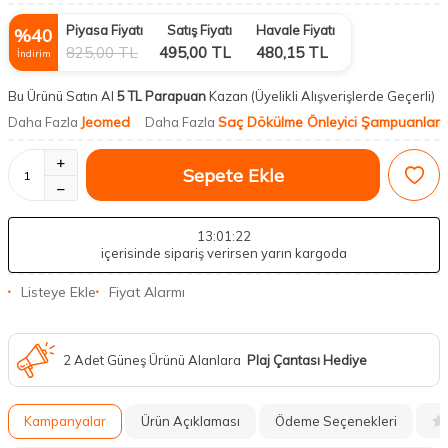
Piyasa Fiyatı
Satış Fiyatı
Havale Fiyatı
%
40
825,00
TL
495,00
TL
480,15
TL
İndirim
Bu Ürünü Satın Al
5 TL Parapuan
Kazan
(Üyelikli Alışverişlerde Geçerli)
Jeomed
Saç Dökülme Önleyici Şampuanlar
Daha Fazla
Daha Fazla
Sepete Ekle
13
:01
:21
içerisinde sipariş verirsen yarın kargoda
Listeye Ekle
Fiyat Alarmı
2 Adet Güneş Ürünü Alanlara
Plaj Çantası Hediye
Kampanyalar
Ürün Açıklaması
Ödeme Seçenekleri