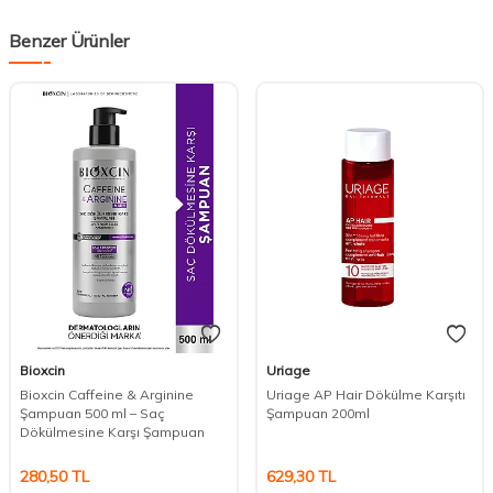
Benzer Ürünler
Bioxcin
Uriage
Bioxcin Caffeine & Arginine
Uriage AP Hair Dökülme Karşıtı
Şampuan 500 ml – Saç
Şampuan 200ml
Dökülmesine Karşı Şampuan
280,50
TL
629,30
TL