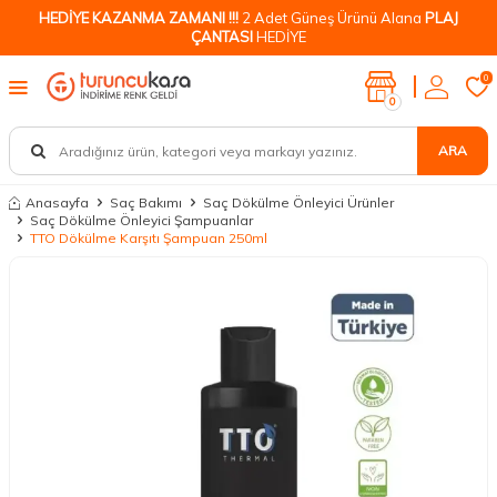
HEDİYE KAZANMA ZAMANI !!!
2 Adet Güneş Ürünü Alana
PLAJ
ÇANTASI
HEDİYE
0
0
ARA
Anasayfa
Saç Bakımı
Saç Dökülme Önleyici Ürünler
Saç Dökülme Önleyici Şampuanlar
TTO Dökülme Karşıtı Şampuan 250ml