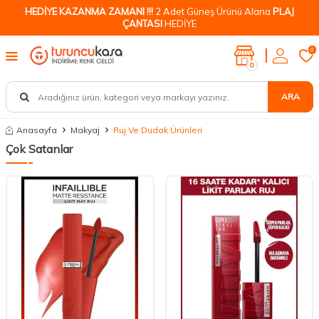
HEDİYE KAZANMA ZAMANI !!!
2 Adet Güneş Ürünü Alana
PLAJ
ÇANTASI
HEDİYE
0
0
ARA
Anasayfa
Makyaj
Ruj Ve Dudak Ürünleri
Çok Satanlar