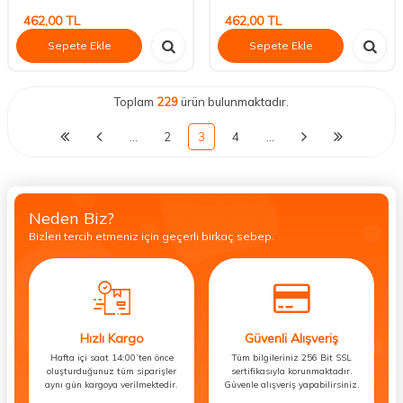
462,00
TL
462,00
TL
Sepete Ekle
Sepete Ekle
Toplam
229
ürün bulunmaktadır.
…
2
3
4
…
Neden Biz?
Bizleri tercih etmeniz için geçerli birkaç sebep.
Hızlı Kargo
Güvenli Alışveriş
Hafta içi saat 14:00’ten önce
Tüm bilgileriniz 256 Bit SSL
oluşturduğunuz tüm siparişler
sertifikasıyla korunmaktadır.
aynı gün kargoya verilmektedir.
Güvenle alışveriş yapabilirsiniz.