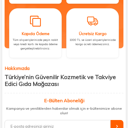
Kapıda Ödeme
Ücretsiz Kargo
Tüm alışverişlerinizde peşin nakit
1000 TL ve üzeri alışverişlerinizde
veya kredi kartı ile kapıda ödeme
kargo ücreti ödemezsiniz.
gerçekleştirebilirsiniz.
Hakkımızda
Türkiye’nin Güvenilir Kozmetik ve Takviye
Edici Gıda Mağazası
Güzellik, sağlık ve iyi hissetmek herkesin hakkı! Biz de bu vizyonla, hem
kişisel bakım hem de takviye edici gıda ürünlerini sizlerle
E-Bülten Aboneliği
buluşturuyoruz. Artık mağaza mağaza dolaşmanıza gerek yok;
Kampanya ve yeniliklerden haberdar olmak için e-bültenimize abone
ihtiyacınız olan her şeyi tek bir çatı altında topluyor ve kapınıza kadar
olun!
güvenle ulaştırıyoruz.
%100 orijinal kozmetik ve sağlık ürünleriyle güzelliğinizi tamamlayabilir,