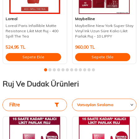
Loreal
Maybelline
Loreal Paris Infaillible Matte
Maybelline New York Super Stay
Resistance Likit Mat Ruj - 400
Vinyl Ink Uzun Süre Kalıcı Likit
Spill The Tea
Parlak Ruj - 10 LIPPY
524,95
TL
960,00
TL
Sepete Ekle
Sepete Ekle
Ruj Ve Dudak Ürünleri
Filtre