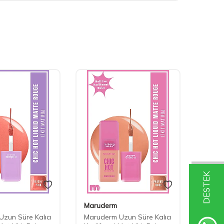
DESTEK
Maruderm
Maru
zun Süre Kalıcı
Maruderm Uzun Süre Kalıcı
Marud