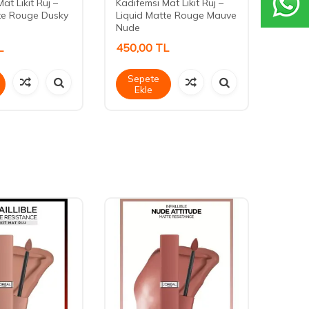
at Likit Ruj –
Kadifemsi Mat Likit Ruj –
Nemle
te Rouge Dusky
Liquid Matte Rouge Mauve
Parlat
Nude
Mello
L
450,00
TL
425,
Sepete
Sep
Ekle
Ek