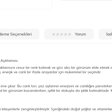
deme Seçenekleri
İad
Yorum
 Açıklaması
klarınıza cesur bir renk katmak ve göz alıcı bir görünüm elde etmek iç
, enerjik ve canlı bir ifade arayanlar için mükemmel bir seçimdir.
ne çıkar. Bu canlı ton, yaz aylarının enerjisini ve canlılığını yansıtır
l bir görünüm kazandırırken, ışıltılı bir dokuyla da şıklık katmaktadır
i bileşenlerle zenginleştirilmiştir. İçeriğindeki doğal yağlar ve vitamin