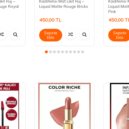
kit Ruj –
Kadifemsi Mat Likit Ruj –
Kadifemsi M
ouge Royal
Liquid Matte Rouge Bricks
Liquid Mat
Pink
450,00
TL
450,00
T
Sepete
Sepete
Ekle
Ekle