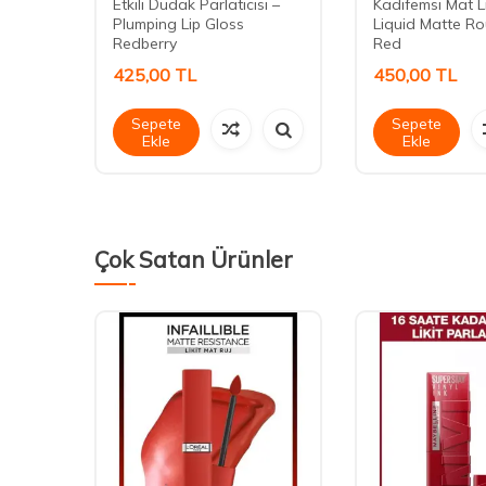
ry
Etkili Dudak Parlatıcısı –
Kadifemsi Mat Li
Plumping Lip Gloss
Liquid Matte R
Redberry
Red
425,00
TL
450,00
TL
Sepete
Sepete
Ekle
Ekle
Çok Satan Ürünler