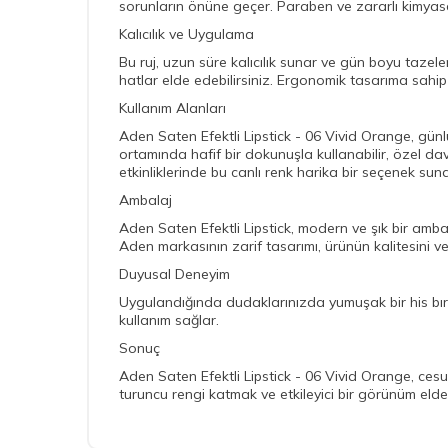
sorunların önüne geçer. Paraben ve zararlı kimyasal
Kalıcılık ve Uygulama
Bu ruj, uzun süre kalıcılık sunar ve gün boyu tazele
hatlar elde edebilirsiniz. Ergonomik tasarıma sahip a
Kullanım Alanları
Aden Saten Efektli Lipstick - 06 Vivid Orange, günlü
ortamında hafif bir dokunuşla kullanabilir, özel dav
etkinliklerinde bu canlı renk harika bir seçenek suna
Ambalaj
Aden Saten Efektli Lipstick, modern ve şık bir amb
Aden markasının zarif tasarımı, ürünün kalitesini ve ş
Duyusal Deneyim
Uygulandığında dudaklarınızda yumuşak bir his bıra
kullanım sağlar.
Sonuç
Aden Saten Efektli Lipstick - 06 Vivid Orange, ce
turuncu rengi katmak ve etkileyici bir görünüm elde 