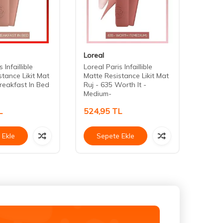
Loreal
Maru
 Infaillible
Loreal Paris Infaillible
Marud
stance Likit Mat
Matte Resistance Likit Mat
Etkili
Breakfast In Bed
Ruj - 635 Worth It -
Plump
Medium-
Redbe
L
524,95
TL
425,
 Ekle
Sepete Ekle
Se