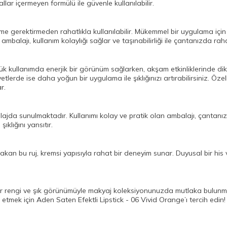
lar içermeyen formülü ile güvenle kullanılabilir.
me gerektirmeden rahatlıkla kullanılabilir. Mükemmel bir uygulama için 
mbalajı, kullanım kolaylığı sağlar ve taşınabilirliği ile çantanızda raha
k kullanımda enerjik bir görünüm sağlarken, akşam etkinliklerinde dikka
etlerde ise daha yoğun bir uygulama ile şıklığınızı artırabilirsiniz. Öz
r.
alajda sunulmaktadır. Kullanımı kolay ve pratik olan ambalajı, çantan
ıklığını yansıtır.
kan bu ruj, kremsi yapısıyla rahat bir deneyim sunar. Duyusal bir his
sur rengi ve şık görünümüyle makyaj koleksiyonunuzda mutlaka bulunma
etmek için Aden Saten Efektli Lipstick - 06 Vivid Orange’ı tercih edin!