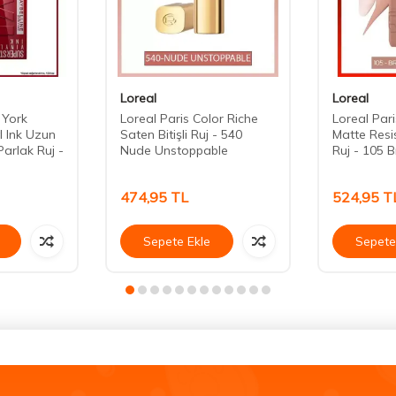
Loreal
Loreal
 York
Loreal Paris Color Riche
Loreal Paris
l Ink Uzun
Saten Bitişli Ruj - 540
Matte Resi
 Parlak Ruj -
Nude Unstoppable
Ruj - 105 
474,95
TL
524,95
T
Sepete Ekle
Sepete