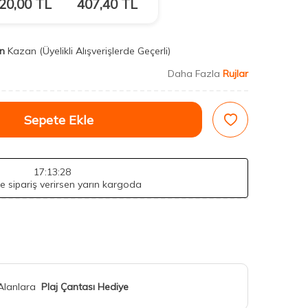
20,00
TL
407,40
TL
n
Kazan
(Üyelikli Alışverişlerde Geçerli)
Daha Fazla
Rujlar
Sepete Ekle
17
:13
:27
de sipariş verirsen yarın kargoda
 Alanlara
Plaj Çantası Hediye