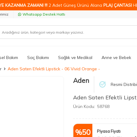
YE KAZANMA ZAMANI !!!
2 Adet Güneş Ürünü Alana
PLAJ ÇANTASI
H
rimiz
Whatsapp Destek Hattı
isel Bakım
Saç Bakımı
Sağlık ve Medikal
Anne ve Bebek
r
Aden Saten Efektli Lipstick - 06 Vivid Orange -
Aden
Resmi Distrib
Aden Saten Efektli Lipst
Ürün Kodu:
58768
%
50
Piyasa Fiyatı