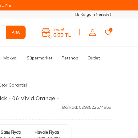
EDİYE
Kargom Nerede?
Sepetim
0
ARA
0,00
TL
0
Makyaj
Süpermarket
Petshop
Outlet
ütör Garantisi
ick - 06 Vivid Orange -
Barkod:
5999522674569
Satış Fiyatı
Havale Fiyatı