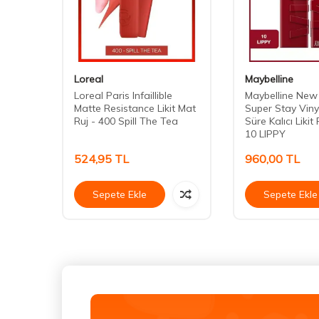
Loreal
Maybelline
+
Loreal Paris Infaillible
Maybelline New
13
Matte Resistance Likit Mat
Super Stay Viny
Ruj - 400 Spill The Tea
Süre Kalıcı Likit
10 LIPPY
524,95
TL
960,00
TL
Sepete Ekle
Sepete Ekle