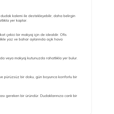
dudak kalemi ile destekleyebilir, daha belirgin
tlıkla yer kaplar.
t çekici bir makyaj için de idealdir. Ofis
ellikle yaz ve bahar aylarında açık hava
ızda veya makyaj kutunuzda rahatlıkla yer bulur.
 ve pürüzsüz bir doku, gün boyunca konforlu bir
sı gereken bir üründür. Dudaklarınıza canlı bir