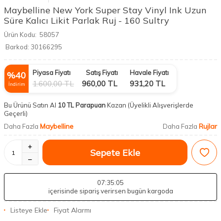
Maybelline New York Super Stay Vinyl Ink Uzun
Süre Kalıcı Likit Parlak Ruj - 160 Sultry
Ürün Kodu:
58057
Barkod:
30166295
Piyasa Fiyatı
Satış Fiyatı
Havale Fiyatı
%
40
1.600,00
TL
960,00
TL
931,20
TL
İndirim
Bu Ürünü Satın Al
10 TL Parapuan
Kazan
(Üyelikli Alışverişlerde
Geçerli)
Maybelline
Rujlar
Daha Fazla
Daha Fazla
Sepete Ekle
07
:35
:04
içerisinde sipariş verirsen bugün kargoda
Listeye Ekle
Fiyat Alarmı