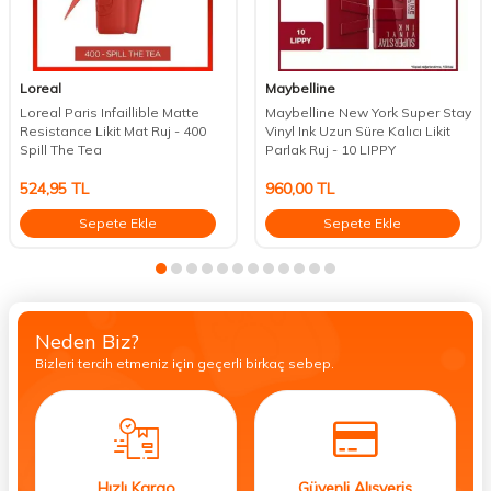
Loreal
Maybelline
Loreal Paris Infaillible Matte
Maybelline New York Super Stay
Resistance Likit Mat Ruj - 400
Vinyl Ink Uzun Süre Kalıcı Likit
Spill The Tea
Parlak Ruj - 10 LIPPY
524,95
TL
960,00
TL
Sepete Ekle
Sepete Ekle
Neden Biz?
Bizleri tercih etmeniz için geçerli birkaç sebep.
Hızlı Kargo
Güvenli Alışveriş