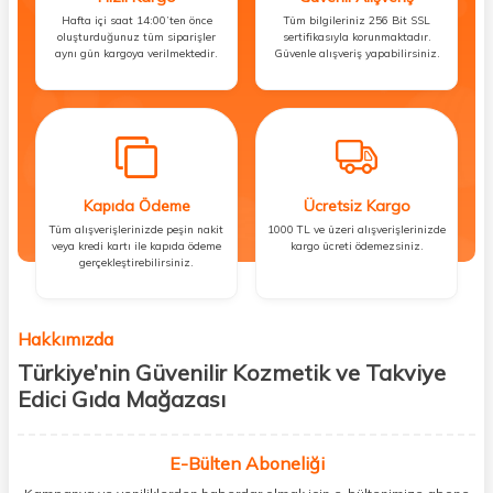
Hafta içi saat 14:00’ten önce
Tüm bilgileriniz 256 Bit SSL
oluşturduğunuz tüm siparişler
sertifikasıyla korunmaktadır.
aynı gün kargoya verilmektedir.
Güvenle alışveriş yapabilirsiniz.
Kapıda Ödeme
Ücretsiz Kargo
Tüm alışverişlerinizde peşin nakit
1000 TL ve üzeri alışverişlerinizde
veya kredi kartı ile kapıda ödeme
kargo ücreti ödemezsiniz.
gerçekleştirebilirsiniz.
Hakkımızda
Türkiye’nin Güvenilir Kozmetik ve Takviye
Edici Gıda Mağazası
Güzellik, sağlık ve iyi hissetmek herkesin hakkı! Biz de bu vizyonla, hem
kişisel bakım hem de takviye edici gıda ürünlerini sizlerle
E-Bülten Aboneliği
buluşturuyoruz. Artık mağaza mağaza dolaşmanıza gerek yok;