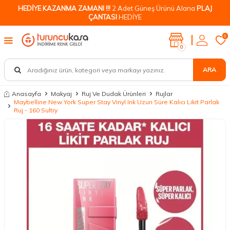
HEDİYE KAZANMA ZAMANI !!!
2 Adet Güneş Ürünü Alana
PLAJ
ÇANTASI
HEDİYE
0
0
ARA
Anasayfa
Makyaj
Ruj Ve Dudak Ürünleri
Rujlar
Maybelline New York Super Stay Vinyl Ink Uzun Süre Kalıcı Likit Parlak
Ruj - 160 Sultry