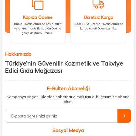
Kapıda Ödeme
Ücretsiz Kargo
Tüm alışverişlerinizde peşin nakit
1000 TL ve üzeri alışverişlerinizde
veya kredi kartı ile kapıda ödeme
kargo ücreti ödemezsiniz.
gerçekleştirebilirsiniz.
Hakkımızda
Türkiye’nin Güvenilir Kozmetik ve Takviye
Edici Gıda Mağazası
Güzellik, sağlık ve iyi hissetmek herkesin hakkı! Biz de bu vizyonla, hem
kişisel bakım hem de takviye edici gıda ürünlerini sizlerle
E-Bülten Aboneliği
buluşturuyoruz. Artık mağaza mağaza dolaşmanıza gerek yok;
Kampanya ve yeniliklerden haberdar olmak için e-bültenimize abone
ihtiyacınız olan her şeyi tek bir çatı altında topluyor ve kapınıza kadar
olun!
güvenle ulaştırıyoruz.
%100 orijinal kozmetik ve sağlık ürünleriyle güzelliğinizi tamamlayabilir,
vücudunuzu desteklemek için güvenilir takviye edici gıdalara
ulaşabilirsiniz. Cilt bakımından saç bakımına, makyajdan vitamin ve
Sosyal Medya
minerallere kadar binlerce ürünü uygun fiyat ve hızlı kargo avantajıyla