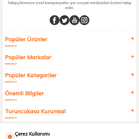
sunuyoruz.
Takipçilerimize özel kampanyalar için sosyal medyadan bizleri takip
edin.
Müşteri memnuniyetini ön planda tutarak, en kaliteli markaları sizlerle
buluşturuyor ve online alışveriş deneyiminizi en iyi hale getiriyoruz.
Sağlık, güzellik ve iyi yaşam için aradığınız her şey burada!
Siz de kendinizi yenilemek, sağlığınızı desteklemek ve güzelliğinize
Popüler Ürünler
değer katmak için bize katılın!
Popüler Markalar
Popüler Kategoriler
Önemli Bilgiler
Turuncukasa Kurumsal
Hızlı Erişim
Çerez Kullanımı