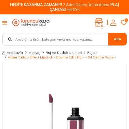
HEDİYE KAZANMA ZAMANI !!!
2 Adet Güneş Ürünü Alana
PLAJ
ÇANTASI
HEDİYE
0
0
ARA
Anasayfa
Makyaj
Ruj Ve Dudak Ürünleri
Rujlar
Aden Tattoo Effect Lipstick - Dövme Etkili Ruj - - 04 Gentle Rose -