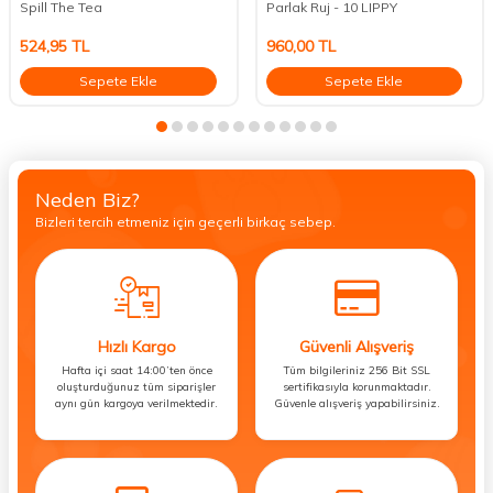
Spill The Tea
Parlak Ruj - 10 LIPPY
524,95
TL
960,00
TL
Sepete Ekle
Sepete Ekle
Neden Biz?
Bizleri tercih etmeniz için geçerli birkaç sebep.
Hızlı Kargo
Güvenli Alışveriş
Hafta içi saat 14:00’ten önce
Tüm bilgileriniz 256 Bit SSL
oluşturduğunuz tüm siparişler
sertifikasıyla korunmaktadır.
aynı gün kargoya verilmektedir.
Güvenle alışveriş yapabilirsiniz.