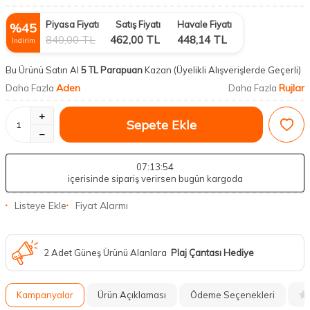
Piyasa Fiyatı
Satış Fiyatı
Havale Fiyatı
%
45
840,00
TL
462,00
TL
448,14
TL
İndirim
Bu Ürünü Satın Al
5 TL Parapuan
Kazan
(Üyelikli Alışverişlerde Geçerli)
Aden
Rujlar
Daha Fazla
Daha Fazla
Sepete Ekle
07
:13
:53
içerisinde sipariş verirsen bugün kargoda
Listeye Ekle
Fiyat Alarmı
2 Adet Güneş Ürünü Alanlara
Plaj Çantası Hediye
Kampanyalar
Ürün Açıklaması
Ödeme Seçenekleri