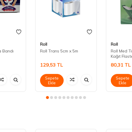
Roll
Roll
a Bandı
Roll Trans 5cm x 5m
Roll Med T
Kağıt Flast
129,53
TL
80,31
TL
Sepete
Sepete
Ekle
Ekle