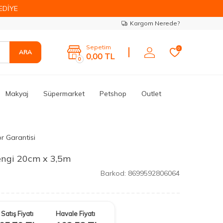
EDİYE
Kargom Nerede?
Sepetim
0
ARA
0,00
TL
0
Makyaj
Süpermarket
Petshop
Outlet
ör Garantisi
engi 20cm x 3,5m
Barkod:
8699592806064
Satış Fiyatı
Havale Fiyatı