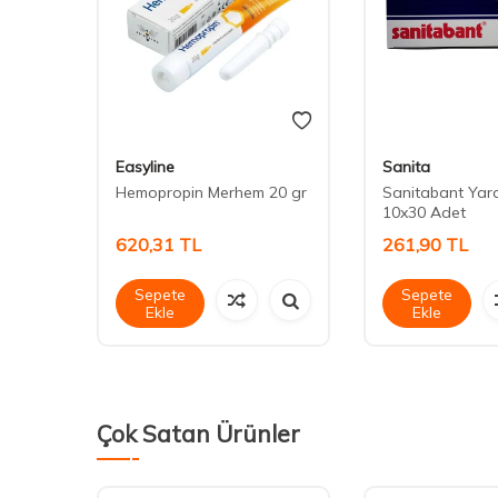
Easyline
Sanita
510)
Hemopropin Merhem 20 gr
Sanitabant Yar
10x30 Adet
620,31
TL
261,90
TL
Sepete
Sepete
Ekle
Ekle
Çok Satan Ürünler