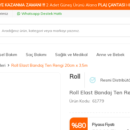
YE KAZANMA ZAMANI !!!
2 Adet Güneş Ürünü Alana
PLAJ ÇANTASI
H
rimiz
Whatsapp Destek Hattı
isel Bakım
Saç Bakımı
Sağlık ve Medikal
Anne ve Bebek
eri
Roll Elast Bandaj Ten Rengi 20cm x 3,5m
Roll
Resmi Distribüt
Roll Elast Bandaj Ten R
Ürün Kodu:
61779
%
80
Piyasa Fiyatı