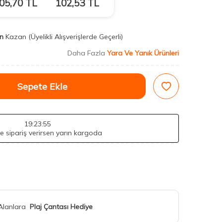
05,70
TL
102,53
TL
n
Kazan
(Üyelikli Alışverişlerde Geçerli)
Daha Fazla
Yara Ve Yanık Ürünleri
Sepete Ekle
19
:23
:53
de sipariş verirsen yarın kargoda
 Alanlara
Plaj Çantası Hediye