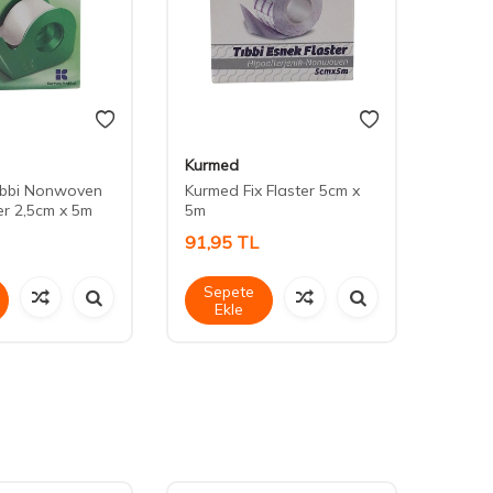
Kurmed
Kurm
ıbbi Nonwoven
Kurmed Fix Flaster 5cm x
Kurmed
er 2,5cm x 5m
5m
10m
91,95
TL
100,
Sepete
Sep
Ekle
Ek