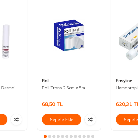
Roll
Easyline
 Dermal
Roll Trans 2,5cm x 5m
Hemopropi
68,50
TL
620,31
T
Sepete Ekle
Sepete