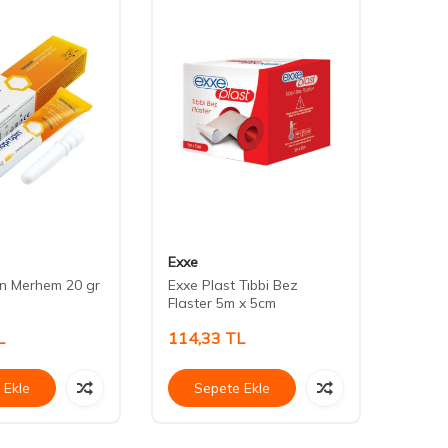
Exxe
Kutek
n Merhem 20 gr
Exxe Plast Tıbbi Bez
Kutek
Flaster 5m x 5cm
7,5 x 
L
114,33
TL
221,
 Ekle
Sepete Ekle
Se