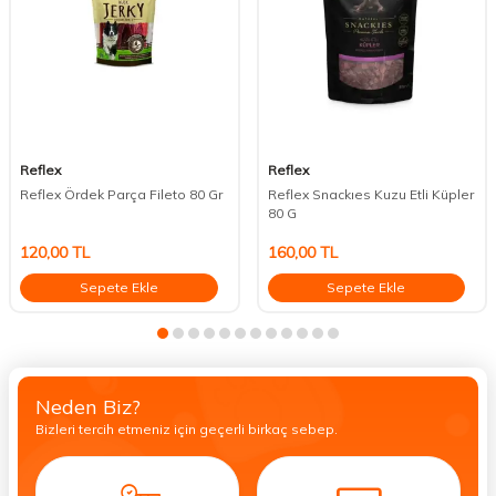
Reflex
Reflex
Reflex Ördek Parça Fileto 80 Gr
Reflex Snackıes Kuzu Etli Küpler
80 G
120,00
TL
160,00
TL
Sepete Ekle
Sepete Ekle
Neden Biz?
Bizleri tercih etmeniz için geçerli birkaç sebep.