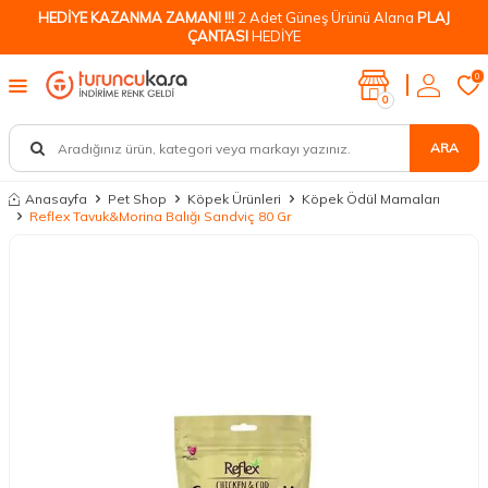
HEDİYE KAZANMA ZAMANI !!!
2 Adet Güneş Ürünü Alana
PLAJ
ÇANTASI
HEDİYE
0
0
ARA
Anasayfa
Pet Shop
Köpek Ürünleri
Köpek Ödül Mamaları
Reflex Tavuk&Morina Balığı Sandviç 80 Gr