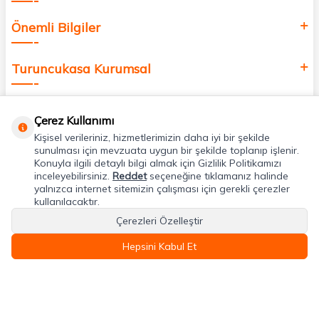
Önemli Bilgiler
Turuncukasa Kurumsal
Hızlı Erişim
Çerez Kullanımı
Kişisel verileriniz, hizmetlerimizin daha iyi bir şekilde
Uygulamalarımız
sunulması için mevzuata uygun bir şekilde toplanıp işlenir.
Konuyla ilgili detaylı bilgi almak için Gizlilik Politikamızı
inceleyebilirsiniz.
Reddet
seçeneğine tıklamanız halinde
yalnızca internet sitemizin çalışması için gerekli çerezler
Adres & İletişim
kullanılacaktır.
Çerezleri Özelleştir
Hepsini Kabul Et
T
-Soft
E-Ticaret
Sistemleriyle Hazırlanmıştır.