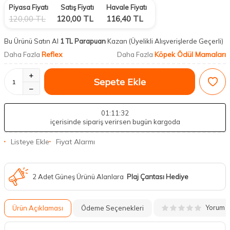
Piyasa Fiyatı
Satış Fiyatı
Havale Fiyatı
120,00
TL
120,00
TL
116,40
TL
Bu Ürünü Satın Al
1 TL Parapuan
Kazan
(Üyelikli Alışverişlerde Geçerli)
Reflex
Köpek Ödül Mamaları
Daha Fazla
Daha Fazla
Sepete Ekle
01
:11
:31
içerisinde sipariş verirsen bugün kargoda
Listeye Ekle
Fiyat Alarmı
2 Adet Güneş Ürünü Alanlara
Plaj Çantası Hediye
Yorum
Ürün Açıklaması
Ödeme Seçenekleri