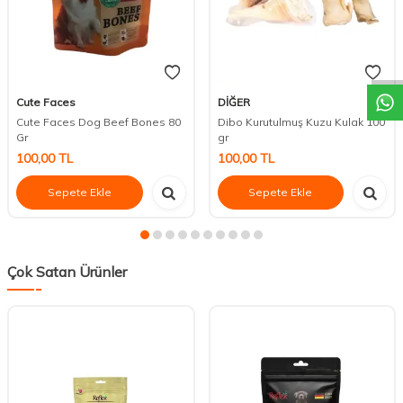
DESTEK
Cute Faces
DİĞER
Cute Faces Dog Beef Bones 80
Dibo Kurutulmuş Kuzu Kulak 100
Gr
gr
100,00
TL
100,00
TL
Sepete Ekle
Sepete Ekle
Çok Satan Ürünler