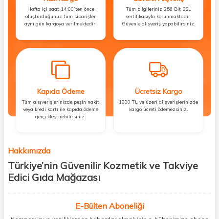
Hafta içi saat 14:00’ten önce
Tüm bilgileriniz 256 Bit SSL
oluşturduğunuz tüm siparişler
sertifikasıyla korunmaktadır.
aynı gün kargoya verilmektedir.
Güvenle alışveriş yapabilirsiniz.
Kapıda Ödeme
Ücretsiz Kargo
Tüm alışverişlerinizde peşin nakit
1000 TL ve üzeri alışverişlerinizde
veya kredi kartı ile kapıda ödeme
kargo ücreti ödemezsiniz.
gerçekleştirebilirsiniz.
Hakkımızda
Türkiye’nin Güvenilir Kozmetik ve Takviye
Edici Gıda Mağazası
Güzellik, sağlık ve iyi hissetmek herkesin hakkı! Biz de bu vizyonla, hem
kişisel bakım hem de takviye edici gıda ürünlerini sizlerle
E-Bülten Aboneliği
buluşturuyoruz. Artık mağaza mağaza dolaşmanıza gerek yok;