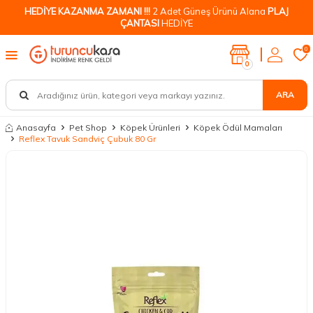
HEDİYE KAZANMA ZAMANI !!!
2 Adet Güneş Ürünü Alana
PLAJ
ÇANTASI
HEDİYE
0
0
ARA
Anasayfa
Pet Shop
Köpek Ürünleri
Köpek Ödül Mamaları
Reflex Tavuk Sandviç Çubuk 80 Gr