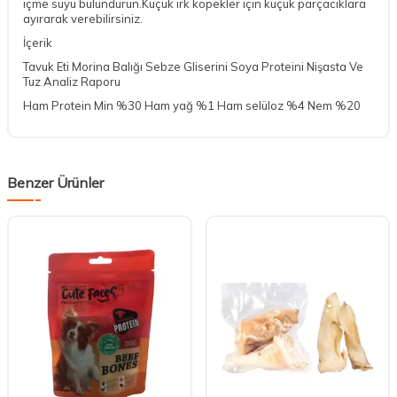
içme suyu bulundurun.Küçük ırk köpekler için küçük parçacıklara
ayırarak verebilirsiniz.
İçerik
Tavuk Eti Morina Balığı Sebze Gliserini Soya Proteini Nişasta Ve
Tuz Analiz Raporu
Ham Protein Min %30 Ham yağ %1 Ham selüloz %4 Nem %20
Benzer Ürünler