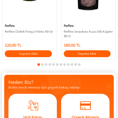
Reflex
Reflex
Reflex Ördek Parça Fileto 80 Gr
Reflex Snackıes Kuzu Etli Küpler
80 G
120,00
TL
160,00
TL
Sepete Ekle
Sepete Ekle
Neden Biz?
Bizleri tercih etmeniz için geçerli birkaç sebep.
Hızlı Kargo
Güvenli Alışveriş