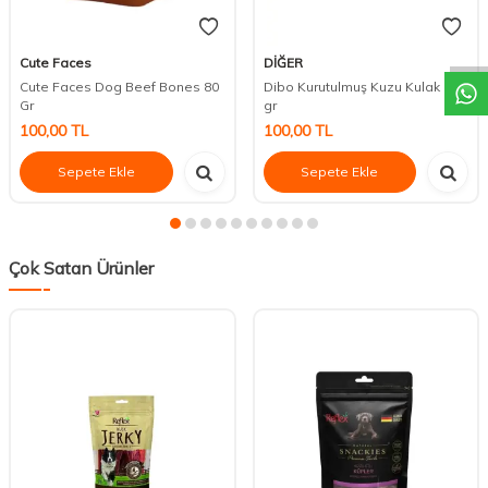
DESTEK
Cute Faces
DİĞER
Cute Faces Dog Beef Bones 80
Dibo Kurutulmuş Kuzu Kulak 100
Gr
gr
100,00
TL
100,00
TL
Sepete Ekle
Sepete Ekle
Çok Satan Ürünler