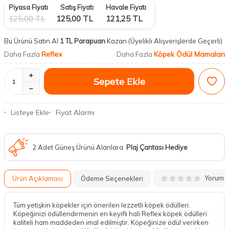
Piyasa Fiyatı
Satış Fiyatı
Havale Fiyatı
125,00
TL
125,00
TL
121,25
TL
Bu Ürünü Satın Al
1 TL Parapuan
Kazan
(Üyelikli Alışverişlerde Geçerli)
Reflex
Köpek Ödül Mamaları
Daha Fazla
Daha Fazla
Sepete Ekle
Listeye Ekle
Fiyat Alarmı
2 Adet Güneş Ürünü Alanlara
Plaj Çantası Hediye
Yorum
Ürün Açıklaması
Ödeme Seçenekleri
Tüm yetişkin köpekler için önerilen lezzetli köpek ödülleri.
Köpeğinizi ödüllendirmenin en keyifli hali Reflex köpek ödülleri
kaliteli ham maddeden imal edilmiştir. Köpeğinize ödül verirken