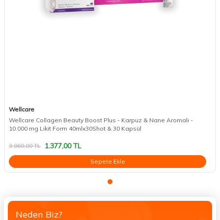
Wellcare
Wellcare Collagen Beauty Boost Plus - Karpuz & Nane Aromalı -
10.000 mg Likit Form 40mlx30Shot & 30 Kapsül
1.377,00
TL
3.060,00
TL
Sepete Ekle
Neden Biz?