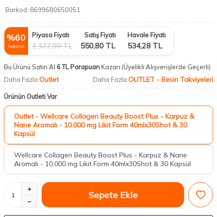
Barkod:
8699680650051
Piyasa Fiyatı
Satış Fiyatı
Havale Fiyatı
%
60
1.377,00
TL
550,80
TL
534,28
TL
İndirim
Bu Ürünü Satın Al
6 TL Parapuan
Kazan
(Üyelikli Alışverişlerde Geçerli)
Outlet
OUTLET - Besin Takviyeleri
Daha Fazla
Daha Fazla
Ürünün Outleti Var
Outlet - Wellcare Collagen Beauty Boost Plus - Karpuz &
Nane Aromalı - 10.000 mg Likit Form 40mlx30Shot & 30
Kapsül
Wellcare Collagen Beauty Boost Plus - Karpuz & Nane
Aromalı - 10.000 mg Likit Form 40mlx30Shot & 30 Kapsül
Sepete Ekle