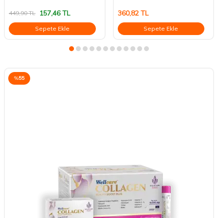
157,46
TL
360,82
TL
449,90
TL
Sepete Ekle
Sepete Ekle
%
55