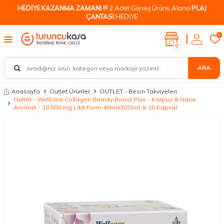
HEDİYE KAZANMA ZAMANI !!!
2 Adet Güneş Ürünü Alana
PLAJ
ÇANTASI
HEDİYE
0
0
ARA
Anasayfa
Outlet Ürünler
OUTLET - Besin Takviyeleri
Outlet - Wellcare Collagen Beauty Boost Plus - Karpuz & Nane
Aromalı - 10.000 mg Likit Form 40mlx30Shot & 30 Kapsül