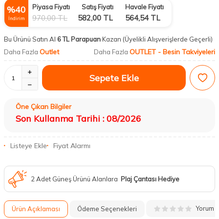
Piyasa Fiyatı
Satış Fiyatı
Havale Fiyatı
%
40
970,00
TL
582,00
TL
564,54
TL
İndirim
Bu Ürünü Satın Al
6 TL Parapuan
Kazan
(Üyelikli Alışverişlerde Geçerli)
Outlet
OUTLET - Besin Takviyeleri
Daha Fazla
Daha Fazla
Sepete Ekle
Öne Çıkan Bilgiler
Son Kullanma Tarihi : 08/2026
Listeye Ekle
Fiyat Alarmı
2 Adet Güneş Ürünü Alanlara
Plaj Çantası Hediye
Yorum
Ürün Açıklaması
Ödeme Seçenekleri