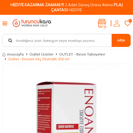
HEDİYE KAZANMA ZAMANI !!!
2 Adet Güneş Ürünü Alana
PLAJ
ÇANTASI
HEDİYE
0
0
ARA
Anasayfa
Outlet Ürünler
OUTLET - Besin Takviyeleri
Outlet - Enoant Alıç Ekstraktı 250 ml