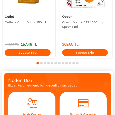
Outlet
Ocean
Outlet - Vitmix Focus 150 ml
Ocean Methyl B12 1000 mg
Sprey 5 ml
157,46
TL
309,88
TL
449,90
TL
Sepete Ekle
Sepete Ekle
Neden Biz?
Bizleri tercih etmeniz için geçerli birkaç sebep.
Hızlı Kargo
Güvenli Alışveriş