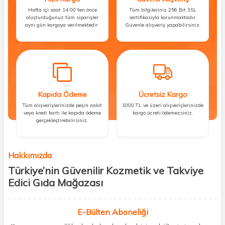
Hafta içi saat 14:00’ten önce
Tüm bilgileriniz 256 Bit SSL
oluşturduğunuz tüm siparişler
sertifikasıyla korunmaktadır.
aynı gün kargoya verilmektedir.
Güvenle alışveriş yapabilirsiniz.
Kapıda Ödeme
Ücretsiz Kargo
Tüm alışverişlerinizde peşin nakit
1000 TL ve üzeri alışverişlerinizde
veya kredi kartı ile kapıda ödeme
kargo ücreti ödemezsiniz.
gerçekleştirebilirsiniz.
Hakkımızda
Türkiye’nin Güvenilir Kozmetik ve Takviye
Edici Gıda Mağazası
Güzellik, sağlık ve iyi hissetmek herkesin hakkı! Biz de bu vizyonla, hem
kişisel bakım hem de takviye edici gıda ürünlerini sizlerle
E-Bülten Aboneliği
buluşturuyoruz. Artık mağaza mağaza dolaşmanıza gerek yok;