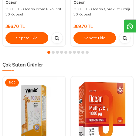
Ocean
Ocean
DESTEK
OUTLET - Ocean Krom Pikolinat
OUTLET - Ocean Çörek Otu Yağı
30 Kapsül
30 Kapsül
356,70
TL
389,70
TL
Sepete Ekle
Sepete Ekle
Çok Satan Ürünler
%
65