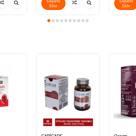
Sepete
Sepete
Ekle
Ekle
CAPİCADE
Ocean