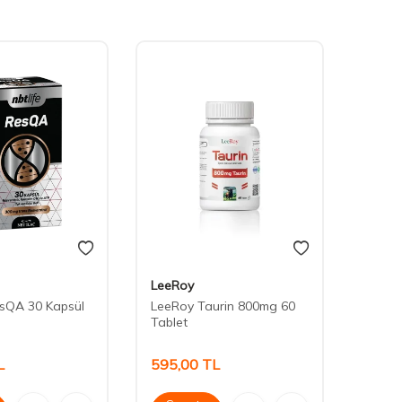
LeeRoy
Babak
esQA 30 Kapsül
LeeRoy Taurin 800mg 60
Babak
Tablet
Kapsü
L
595,00
TL
520,