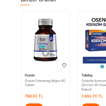
Ocean
Tabilaç
ty Pqr
Ocean Extramag Migra 60
Osende Koenzi
Tablet
QH Fort 30 Yum
Kapsül
760,33
TL
1.651,70
TL