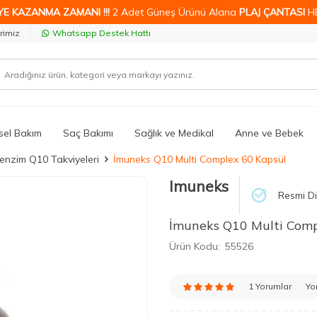
YE KAZANMA ZAMANI !!!
2 Adet Güneş Ürünü Alana
PLAJ ÇANTASI
H
rimiz
Whatsapp Destek Hattı
isel Bakım
Saç Bakımı
Sağlık ve Medikal
Anne ve Bebek
enzim Q10 Takviyeleri
İmuneks Q10 Multi Complex 60 Kapsül
Imuneks
Resmi Di
İmuneks Q10 Multi Comp
Ürün Kodu:
55526
1 Yorumlar
Yo