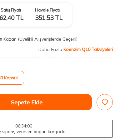
Satış Fiyatı
Havale Fiyatı
62,40
TL
351,53
TL
n
Kazan
(Üyelikli Alışverişlerde Geçerli)
Daha Fazla
Koenzim Q10 Takviyeleri
60 Kapsül
Sepete Ekle
06
:33
:58
de sipariş verirsen bugün kargoda