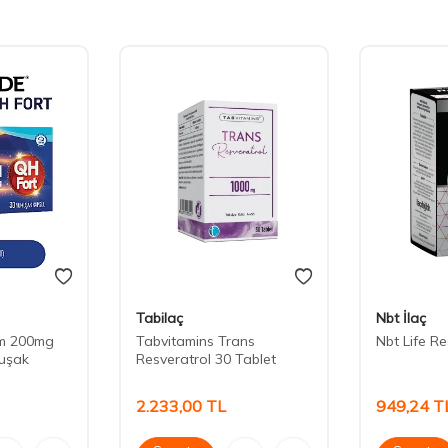
Tabilaç
Nbt İlaç
m 200mg
Tabvitamins Trans
Nbt Life R
uşak
Resveratrol 30 Tablet
2.233,00
TL
949,24
T