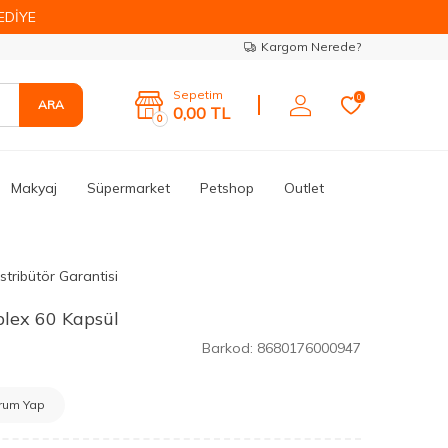
EDİYE
Kargom Nerede?
Sepetim
0
ARA
0,00
TL
0
Makyaj
Süpermarket
Petshop
Outlet
stribütör Garantisi
lex 60 Kapsül
Barkod:
8680176000947
rum Yap