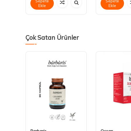
Sepete
Sepete
Ekle
Ekle
Çok Satan Ürünler
Barbaris
Ocean