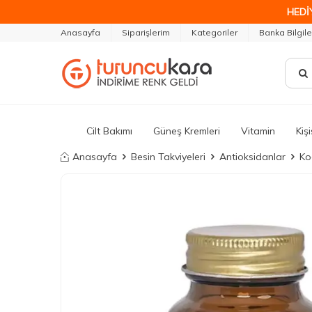
HEDİ
Anasayfa
Siparişlerim
Kategoriler
Banka Bilgile
Cilt Bakımı
Güneş Kremleri
Vitamin
Kiş
Anasayfa
Besin Takviyeleri
Antioksidanlar
Ko