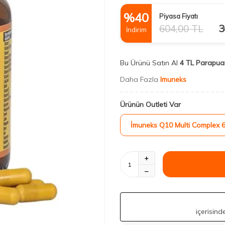
%
40
Piyasa Fiyatı
604,00
TL
3
İndirim
Bu Ürünü Satın Al
4 TL Parapua
Daha Fazla
Imuneks
Ürünün Outleti Var
İmuneks Q10 Multi Complex 
içerisin