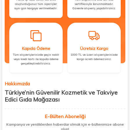
oluşturduğunuz tüm siparişler
sertifikasıyla korunmaktadır.
aynı gün kargoya verilmektedir.
Güvenle alışveriş yapabilirsiniz.
Kapıda Ödeme
Ücretsiz Kargo
Tüm alışverişlerinizde peşin nakit
1000 TL ve üzeri alışverişlerinizde
veya kredi kartı ile kapıda ödeme
kargo ücreti ödemezsiniz.
gerçekleştirebilirsiniz.
Hakkımızda
Türkiye’nin Güvenilir Kozmetik ve Takviye
Edici Gıda Mağazası
Güzellik, sağlık ve iyi hissetmek herkesin hakkı! Biz de bu vizyonla, hem
kişisel bakım hem de takviye edici gıda ürünlerini sizlerle
E-Bülten Aboneliği
buluşturuyoruz. Artık mağaza mağaza dolaşmanıza gerek yok;
Kampanya ve yeniliklerden haberdar olmak için e-bültenimize abone
ihtiyacınız olan her şeyi tek bir çatı altında topluyor ve kapınıza kadar
olun!