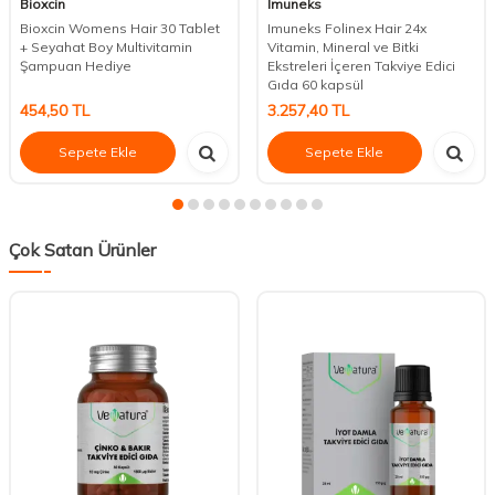
Bioxcin
Imuneks
Bioxcin Womens Hair 30 Tablet
Imuneks Folinex Hair 24x
+ Seyahat Boy Multivitamin
Vitamin, Mineral ve Bitki
Şampuan Hediye
Ekstreleri İçeren Takviye Edici
Gıda 60 kapsül
454,50
TL
3.257,40
TL
Sepete Ekle
Sepete Ekle
Çok Satan Ürünler