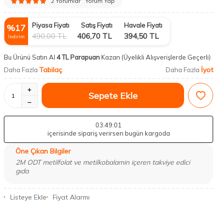
2 Yorumlar
Yorum Yap
Piyasa Fiyatı
Satış Fiyatı
Havale Fiyatı
%
17
490,00
TL
406,70
TL
394,50
TL
İndirim
Bu Ürünü Satın Al
4 TL Parapuan
Kazan
(Üyelikli Alışverişlerde Geçerli)
Tabilaç
İyot
Daha Fazla
Daha Fazla
Sepete Ekle
03
:49
:00
içerisinde sipariş verirsen bugün kargoda
Öne Çıkan Bilgiler
2M ODT metilfolat ve metilkobalamin içeren takviye edici
gıda
Listeye Ekle
Fiyat Alarmı