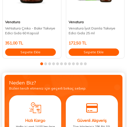
Venatura
Venatura
VeNatura Çinko - Bakır Takviye
Venatura İyot Damla Takviye
Edici Gıda 60 Kapsül
Edici Gıda 25 ml
351,00
TL
172,50
TL
Sepete Ekle
Sepete Ekle
Neden Biz?
Bizleri tercih etmeniz için geçerli birkaç sebep.
Hızlı Kargo
Güvenli Alışveriş
Hafta içi saat 14:00’ten önce
Tüm bilgileriniz 256 Bit SSL