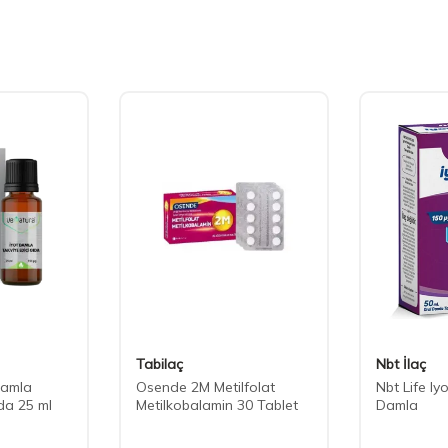
Tabilaç
Nbt İlaç
Damla
Osende 2M Metilfolat
Nbt Life Iy
da 25 ml
Metilkobalamin 30 Tablet
Damla