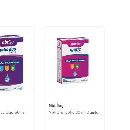
Nbt İlaç
Tabil
otic Duo 50 ml
Nbt Life Iyotic 30 ml Damla
Osende
İyot 3