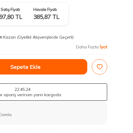
Satış Fiyatı
Havale Fiyatı
97,80
TL
385,87
TL
n
Kazan
(Üyelikli Alışverişlerde Geçerli)
Daha Fazla
İyot
Sepete Ekle
22
:45
:22
de sipariş verirsen yarın kargoda
 Damla