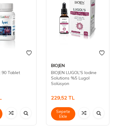
BIOJEN
VeNat
t 90 Tablet
BIOJEN LUGOL'S Iodine
Venat
Solutions %5 Lugol
Damla
Solüsyon
L
229,52
TL
218,
Sepete
Sep
Ekle
Ek