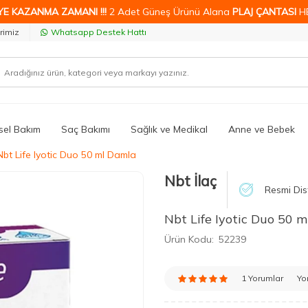
YE KAZANMA ZAMANI !!!
2 Adet Güneş Ürünü Alana
PLAJ ÇANTASI
H
rimiz
Whatsapp Destek Hattı
isel Bakım
Saç Bakımı
Sağlık ve Medikal
Anne ve Bebek
Nbt Life Iyotic Duo 50 ml Damla
Nbt İlaç
Resmi Dis
Nbt Life Iyotic Duo 50 
Ürün Kodu:
52239
1 Yorumlar
Yo