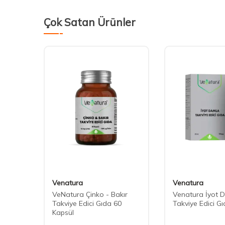
Çok Satan Ürünler
Venatura
Venatura
Total
VeNatura Çinko - Bakır
Venatura İyot 
Takviye Edici Gıda 60
Takviye Edici Gı
Kapsül