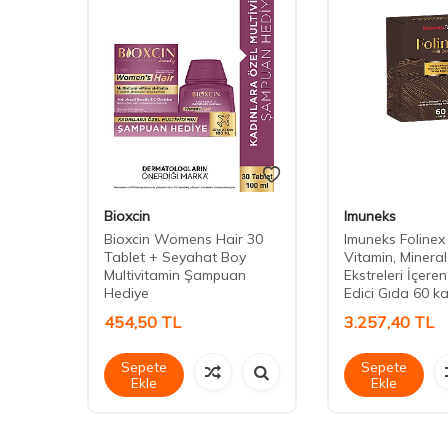
Bioxcin
Imuneks
aşe
Bioxcin Womens Hair 30
Imuneks Folinex
Tablet + Seyahat Boy
Vitamin, Mineral
Multivitamin Şampuan
Ekstreleri İçere
Hediye
Edici Gıda 60 k
454,50
TL
3.257,40
TL
Sepete
Sepete
Ekle
Ekle