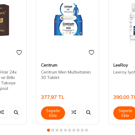
Centrum
LeeRoy
 Hair 24x
Centrum Men Multivitamin
Leeroy İyo
 ve Bitki
30 Tablet
n Takviye
apsül
377,97
TL
390,00
T
Sepete
Sepete
Ekle
Ekle