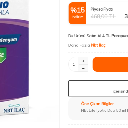
%
15
Piyasa Fiyatı
468,00
TL
3
İndirim
Bu Ürünü Satın Al
4 TL Parapua
Daha Fazla
Nbt İlaç
içerisin
Öne Çıkan Bilgiler
Nbt Life Iyotic Duo 50 ml