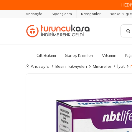
HEDİ
Anasayfa
Siparişlerim
Kategoriler
Banka Bilgile
Cilt Bakımı
Güneş Kremleri
Vitamin
Kiş
Anasayfa
Besin Takviyeleri
Minareller
İyot