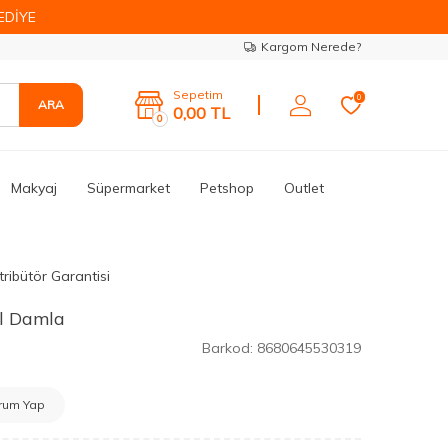
EDİYE
Kargom Nerede?
Sepetim
0
ARA
0,00
TL
0
Makyaj
Süpermarket
Petshop
Outlet
tribütör Garantisi
ml Damla
Barkod:
8680645530319
rum Yap