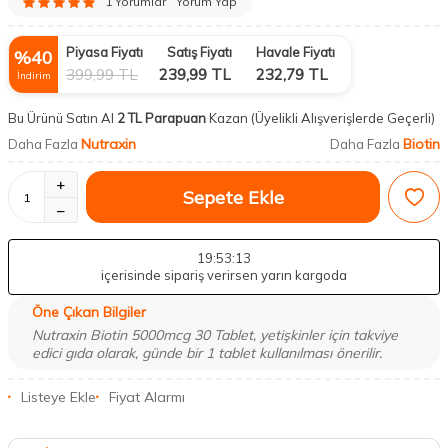
1 Yorumlar
Yorum Yap
Piyasa Fiyatı
Satış Fiyatı
Havale Fiyatı
%
40
399,99
TL
239,99
TL
232,79
TL
İndirim
Bu Ürünü Satın Al
2 TL Parapuan
Kazan
(Üyelikli Alışverişlerde Geçerli)
Nutraxin
Biotin
Daha Fazla
Daha Fazla
Sepete Ekle
19
:53
:12
içerisinde sipariş verirsen yarın kargoda
Öne Çıkan Bilgiler
Nutraxin Biotin 5000mcg 30 Tablet, yetişkinler için takviye
edici gıda olarak, günde bir 1 tablet kullanılması önerilir.
Listeye Ekle
Fiyat Alarmı