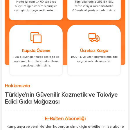
Hafta içi saat 14:00’ten önce
Tüm bilgileriniz 256 Bit SSL
oluşturduğunuz tüm siparişler
sertifikasıyla korunmaktadır.
aynı gün kargoya verilmektedir.
Güvenle alışveriş yapabilirsiniz.
Kapıda Ödeme
Ücretsiz Kargo
Tüm alışverişlerinizde peşin nakit
1000 TL ve üzeri alışverişlerinizde
veya kredi kartı ile kapıda ödeme
kargo ücreti ödemezsiniz.
gerçekleştirebilirsiniz.
Hakkımızda
Türkiye’nin Güvenilir Kozmetik ve Takviye
Edici Gıda Mağazası
Güzellik, sağlık ve iyi hissetmek herkesin hakkı! Biz de bu vizyonla, hem
kişisel bakım hem de takviye edici gıda ürünlerini sizlerle
E-Bülten Aboneliği
buluşturuyoruz. Artık mağaza mağaza dolaşmanıza gerek yok;
Kampanya ve yeniliklerden haberdar olmak için e-bültenimize abone
ihtiyacınız olan her şeyi tek bir çatı altında topluyor ve kapınıza kadar