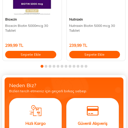
Bioxcin
Nutraxin
Bioxcin Biotin 5000mcg 30
Nutraxin Biotin 5000 mcg 30
Tablet
Tablet
299,99
TL
239,99
TL
Sepete Ekle
Sepete Ekle
Neden Biz?
Bizleri tercih etmeniz için geçerli birkaç sebep.
Hızlı Kargo
Güvenli Alışveriş