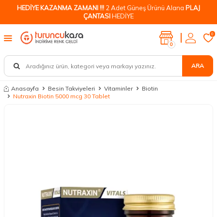
HEDİYE KAZANMA ZAMANI !!!
2 Adet Güneş Ürünü Alana
PLAJ
ÇANTASI
HEDİYE
0
0
ARA
Anasayfa
Besin Takviyeleri
Vitaminler
Biotin
Nutraxin Biotin 5000 mcg 30 Tablet