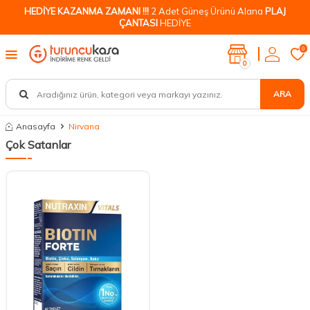
HEDİYE KAZANMA ZAMANI !!!
2 Adet Güneş Ürünü Alana
PLAJ
ÇANTASI
HEDİYE
0
0
ARA
Anasayfa
Nirvana
Çok Satanlar