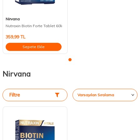
Nirvana
Nutraxin Biotin Forte Tablet 60lı
359,99
TL
Sepete Ekle
Nirvana
Filtre