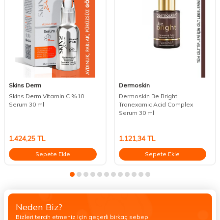
Skins Derm
Dermoskin
Skins Derm Vitamin C %10
Dermoskin Be Bright
Serum 30 ml
Tranexamic Acid Complex
Serum 30 ml
1.424,25
TL
1.121,34
TL
Sepete Ekle
Sepete Ekle
Neden Biz?
Bizleri tercih etmeniz için geçerli birkaç sebep.