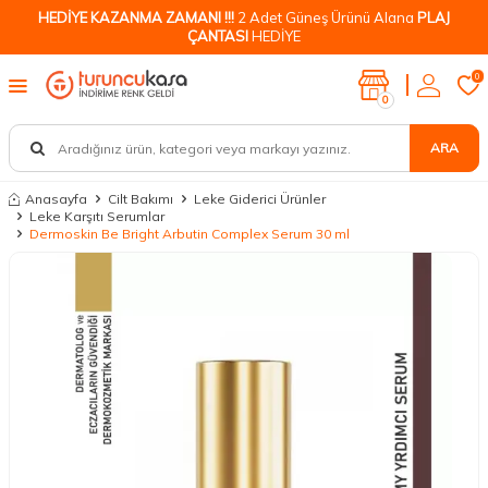
HEDİYE KAZANMA ZAMANI !!!
2 Adet Güneş Ürünü Alana
PLAJ
ÇANTASI
HEDİYE
0
0
ARA
Anasayfa
Cilt Bakımı
Leke Giderici Ürünler
Leke Karşıtı Serumlar
Dermoskin Be Bright Arbutin Complex Serum 30 ml