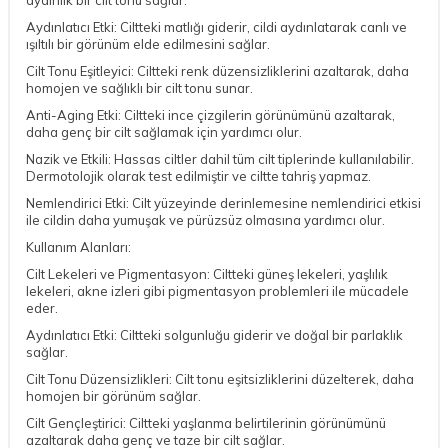
Aydınlatıcı Etki: Ciltteki matlığı giderir, cildi aydınlatarak canlı ve
ışıltılı bir görünüm elde edilmesini sağlar.
Cilt Tonu Eşitleyici: Ciltteki renk düzensizliklerini azaltarak, daha
homojen ve sağlıklı bir cilt tonu sunar.
Anti-Aging Etki: Ciltteki ince çizgilerin görünümünü azaltarak,
daha genç bir cilt sağlamak için yardımcı olur.
Nazik ve Etkili: Hassas ciltler dahil tüm cilt tiplerinde kullanılabilir.
Dermotolojik olarak test edilmiştir ve ciltte tahriş yapmaz.
Nemlendirici Etki: Cilt yüzeyinde derinlemesine nemlendirici etkisi
ile cildin daha yumuşak ve pürüzsüz olmasına yardımcı olur.
Kullanım Alanları:
Cilt Lekeleri ve Pigmentasyon: Ciltteki güneş lekeleri, yaşlılık
lekeleri, akne izleri gibi pigmentasyon problemleri ile mücadele
eder.
Aydınlatıcı Etki: Ciltteki solgunluğu giderir ve doğal bir parlaklık
sağlar.
Cilt Tonu Düzensizlikleri: Cilt tonu eşitsizliklerini düzelterek, daha
homojen bir görünüm sağlar.
Cilt Gençleştirici: Ciltteki yaşlanma belirtilerinin görünümünü
azaltarak daha genç ve taze bir cilt sağlar.