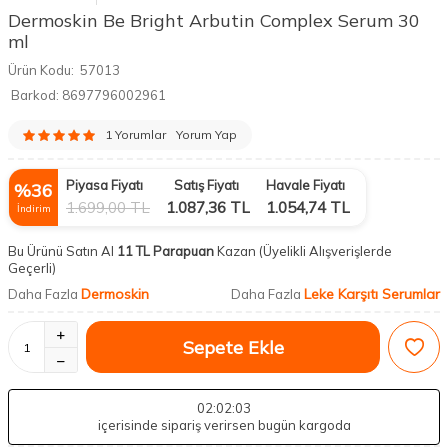
Dermoskin Be Bright Arbutin Complex Serum 30
ml
Ürün Kodu:
57013
Barkod:
8697796002961
1 Yorumlar
Yorum Yap
Piyasa Fiyatı
Satış Fiyatı
Havale Fiyatı
%
36
1.699,00
TL
1.087,36
TL
1.054,74
TL
İndirim
Bu Ürünü Satın Al
11 TL Parapuan
Kazan
(Üyelikli Alışverişlerde
Geçerli)
Dermoskin
Leke Karşıtı Serumlar
Daha Fazla
Daha Fazla
Sepete Ekle
02
:02
:02
içerisinde sipariş verirsen bugün kargoda