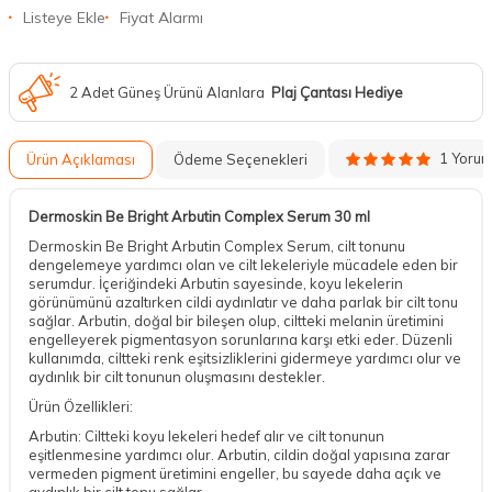
Listeye Ekle
Fiyat Alarmı
2 Adet Güneş Ürünü Alanlara
Plaj Çantası Hediye
1 Yoru
Ürün Açıklaması
Ödeme Seçenekleri
Dermoskin Be Bright Arbutin Complex Serum 30 ml
Dermoskin Be Bright Arbutin Complex Serum, cilt tonunu
dengelemeye yardımcı olan ve cilt lekeleriyle mücadele eden bir
serumdur. İçeriğindeki Arbutin sayesinde, koyu lekelerin
görünümünü azaltırken cildi aydınlatır ve daha parlak bir cilt tonu
sağlar. Arbutin, doğal bir bileşen olup, ciltteki melanin üretimini
engelleyerek pigmentasyon sorunlarına karşı etki eder. Düzenli
kullanımda, ciltteki renk eşitsizliklerini gidermeye yardımcı olur ve
aydınlık bir cilt tonunun oluşmasını destekler.
Ürün Özellikleri:
Arbutin: Ciltteki koyu lekeleri hedef alır ve cilt tonunun
eşitlenmesine yardımcı olur. Arbutin, cildin doğal yapısına zarar
vermeden pigment üretimini engeller, bu sayede daha açık ve
aydınlık bir cilt tonu sağlar.