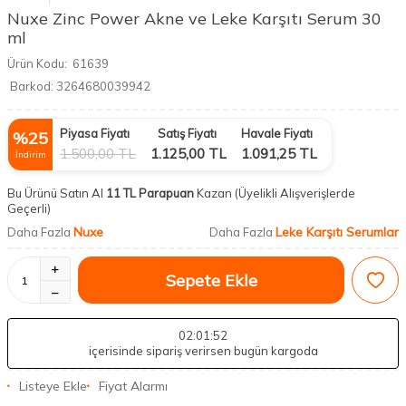
Nuxe Zinc Power Akne ve Leke Karşıtı Serum 30
ml
Ürün Kodu:
61639
Barkod:
3264680039942
Piyasa Fiyatı
Satış Fiyatı
Havale Fiyatı
%
25
1.500,00
TL
1.125,00
TL
1.091,25
TL
İndirim
Bu Ürünü Satın Al
11 TL Parapuan
Kazan
(Üyelikli Alışverişlerde
Geçerli)
Nuxe
Leke Karşıtı Serumlar
Daha Fazla
Daha Fazla
Sepete Ekle
02
:01
:51
içerisinde sipariş verirsen bugün kargoda
Listeye Ekle
Fiyat Alarmı