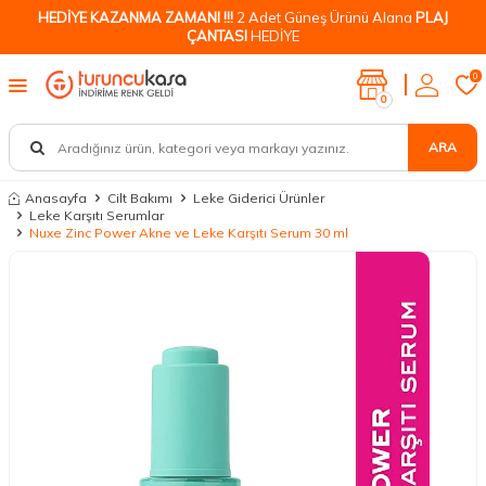
HEDİYE KAZANMA ZAMANI !!!
2 Adet Güneş Ürünü Alana
PLAJ
ÇANTASI
HEDİYE
0
0
ARA
Anasayfa
Cilt Bakımı
Leke Giderici Ürünler
Leke Karşıtı Serumlar
Nuxe Zinc Power Akne ve Leke Karşıtı Serum 30 ml