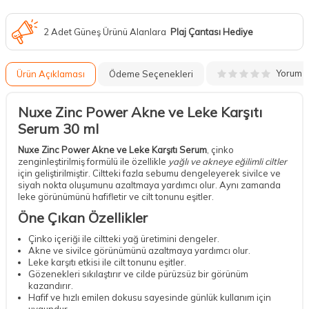
2 Adet Güneş Ürünü Alanlara
Plaj Çantası Hediye
Yorum
Ürün Açıklaması
Ödeme Seçenekleri
Nuxe Zinc Power Akne ve Leke Karşıtı
Serum 30 ml
Nuxe Zinc Power Akne ve Leke Karşıtı Serum
, çinko
zenginleştirilmiş formülü ile özellikle
yağlı ve akneye eğilimli ciltler
için geliştirilmiştir. Ciltteki fazla sebumu dengeleyerek sivilce ve
siyah nokta oluşumunu azaltmaya yardımcı olur. Aynı zamanda
leke görünümünü hafifletir ve cilt tonunu eşitler.
Öne Çıkan Özellikler
Çinko içeriği ile ciltteki yağ üretimini dengeler.
Akne ve sivilce görünümünü azaltmaya yardımcı olur.
Leke karşıtı etkisi ile cilt tonunu eşitler.
Gözenekleri sıkılaştırır ve cilde pürüzsüz bir görünüm
kazandırır.
Hafif ve hızlı emilen dokusu sayesinde günlük kullanım için
uygundur.