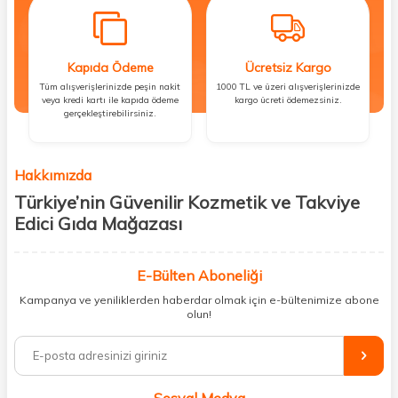
Kapıda Ödeme
Ücretsiz Kargo
Tüm alışverişlerinizde peşin nakit
1000 TL ve üzeri alışverişlerinizde
veya kredi kartı ile kapıda ödeme
kargo ücreti ödemezsiniz.
gerçekleştirebilirsiniz.
Hakkımızda
Türkiye’nin Güvenilir Kozmetik ve Takviye
Edici Gıda Mağazası
Güzellik, sağlık ve iyi hissetmek herkesin hakkı! Biz de bu vizyonla, hem
kişisel bakım hem de takviye edici gıda ürünlerini sizlerle
E-Bülten Aboneliği
buluşturuyoruz. Artık mağaza mağaza dolaşmanıza gerek yok;
Kampanya ve yeniliklerden haberdar olmak için e-bültenimize abone
ihtiyacınız olan her şeyi tek bir çatı altında topluyor ve kapınıza kadar
olun!
güvenle ulaştırıyoruz.
%100 orijinal kozmetik ve sağlık ürünleriyle güzelliğinizi tamamlayabilir,
vücudunuzu desteklemek için güvenilir takviye edici gıdalara
ulaşabilirsiniz. Cilt bakımından saç bakımına, makyajdan vitamin ve
Sosyal Medya