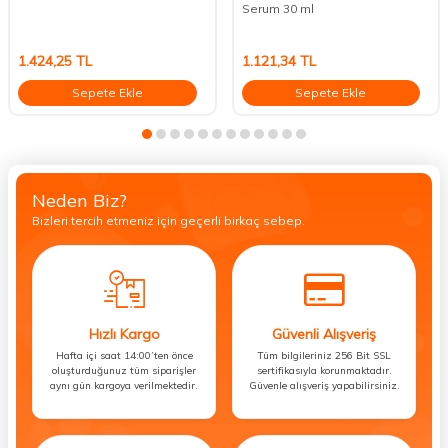
Serum 30 ml
1.424,25
TL
1.121,34
TL
Sepete Ekle
Sepete Ekle
Neden Biz?
Bizleri tercih etmeniz için geçerli birkaç sebep.
Hızlı Kargo
Güvenli Alışveriş
Hafta içi saat 14:00’ten önce
Tüm bilgileriniz 256 Bit SSL
oluşturduğunuz tüm siparişler
sertifikasıyla korunmaktadır.
aynı gün kargoya verilmektedir.
Güvenle alışveriş yapabilirsiniz.