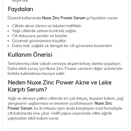
Faydaları
Düzenli kullanımda
Nuxe Zinc Power Serum
şu faydaları sunar:
Ciltteki akne izlerini ve lekeleri hafifletir,
Yağlı ciltlerde sebum kontrolü sağlar,
Cilt dokusunu yeniler ve tazeler,
Gözenek görünümünü küçültür,
Daha mat, sağlıklı ve dengeli bir cilt görünümü kazandırır.
Kullanım Önerisi
Temizlenmiş cilde sabah ve/veya akşam birkaç damla uygulayın.
Daha etkili sonuç için Nuxe Zinc Power serisinin diğer ürünleriyle
birlikte kullanılması tavsiye edilir.
Neden Nuxe Zinc Power Akne ve Leke
Karşıtı Serum?
Yağlı ve akneye yatkın ciltlerde en çok ihtiyaç duyulan bakım,
yağ
dengesinin sağlanması ve lekelerin azaltılmasıdır
.
Nuxe Zinc
Power Serum
, bu iki ihtiyacı aynı anda karşılayan özel formülüyle
cilt bakımında öne çıkar. Hafif yapısı sayesinde ciltte ağırlık
DESTEK
yapmadan etkili bakım sunar.