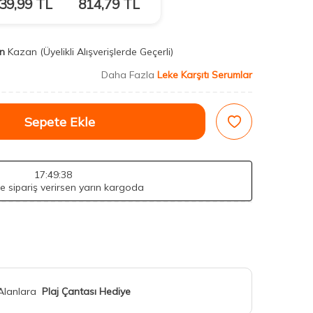
39,99
TL
814,79
TL
n
Kazan
(Üyelikli Alışverişlerde Geçerli)
Daha Fazla
Leke Karşıtı Serumlar
Sepete Ekle
17
:49
:37
de sipariş verirsen yarın kargoda
 Alanlara
Plaj Çantası Hediye