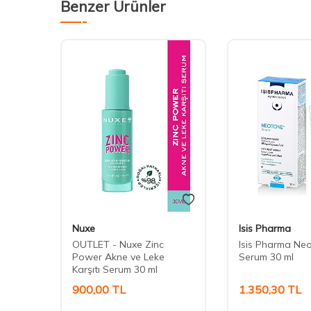
Benzer Ürünler
Nuxe
Isis Pharma
OUTLET - Nuxe Zinc
Isis Pharma Ne
erum
Power Akne ve Leke
Serum 30 ml
Karşıtı Serum 30 ml
900,00
TL
1.350,30
TL