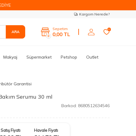
EDİYE
Kargom Nerede?
Sepetim
0
ARA
0,00
TL
0
Makyaj
Süpermarket
Petshop
Outlet
ribütör Garantisi
t Bakım Serumu 30 ml
Barkod:
8680512634546
Satış Fiyatı
Havale Fiyatı