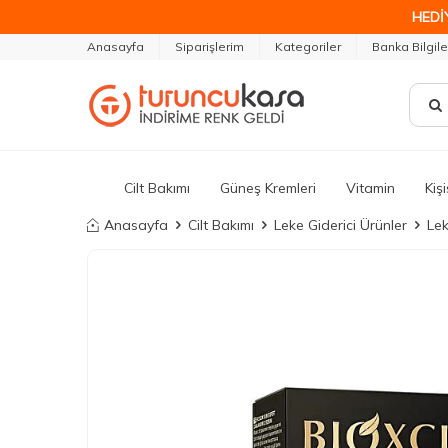
HEDİ
Anasayfa
Siparişlerim
Kategoriler
Banka Bilgile
Cilt Bakımı
Güneş Kremleri
Vitamin
Kiş
Anasayfa
Cilt Bakımı
Leke Giderici Ürünler
Lek