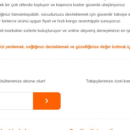
ek bir çatı altında topluyor ve kapınıza kadar güvenle ulaştırıyoruz.
iğinizi tamamlayabilir, vücudunuzu desteklemek için güvenilir takviye e
binlerce ürünü uygun fiyat ve hızlı kargo avantajıyla sunuyoruz.
 markaları sizlerle buluşturuyor ve online alışveriş deneyiminizi en iyi 
izi yenilemek, sağlığınızı desteklemek ve güzelliğinize değer katmak için
-bültenimize abone olun!
Takipçilerimize özel ka