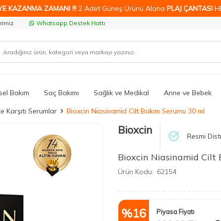
YE KAZANMA ZAMANI !!!
2 Adet Güneş Ürünü Alana
PLAJ ÇANTASI
H
rimiz
Whatsapp Destek Hattı
isel Bakım
Saç Bakımı
Sağlık ve Medikal
Anne ve Bebek
e Karşıtı Serumlar
Bioxcin Niasinamid Cilt Bakım Serumu 30 ml
Bioxcin
Resmi Dist
Bioxcin Niasinamid Cil
Ürün Kodu:
62154
%
16
Piyasa Fiyatı