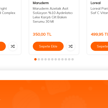
Maruderm
Loreal
right
Maruderm Azelaik Asit
Loreal Pari
d Complex
Solüsyon %10 Aydınlatıcı
Saf C Vita
Leke Karşıtı Cilt Bakım
Serumu 30 Ml
350,00
TL
499,95
T
Sepete Ekle
Sepete
.