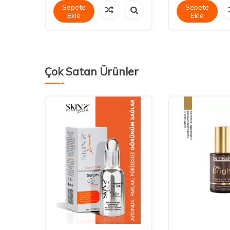
Sepete
Sepete
Ekle
Ekle
Çok Satan Ürünler