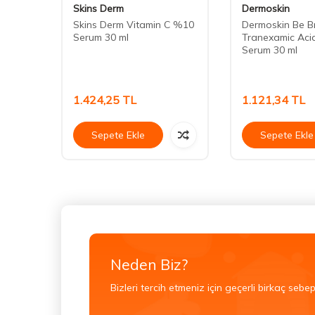
Skins Derm
Dermoskin
Retinil
Skins Derm Vitamin C %10
Dermoskin Be B
Serum 30 ml
Tranexamic Aci
Serum 30 ml
1.424,25
TL
1.121,34
TL
Sepete Ekle
Sepete Ekle
Neden Biz?
Bizleri tercih etmeniz için geçerli birkaç sebep