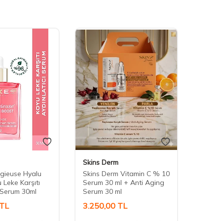
Skins Derm
Babe
gieuse Hyalu
Skins Derm Vitamin C % 10
Babe 
 Leke Karşıtı
Serum 30 ml + Anti Aging
Night
ı Serum 30ml
Serum 30 ml
TL
3.250,00
TL
2.37