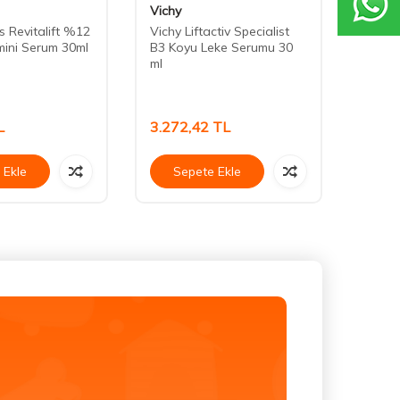
Vichy
Maru
s Revitalift %12
Vichy Liftactiv Specialist
Marud
mini Serum 30ml
B3 Koyu Leke Serumu 30
Beyazl
ml
Milk 
L
3.272,42
TL
350,
 Ekle
Sepete Ekle
Se