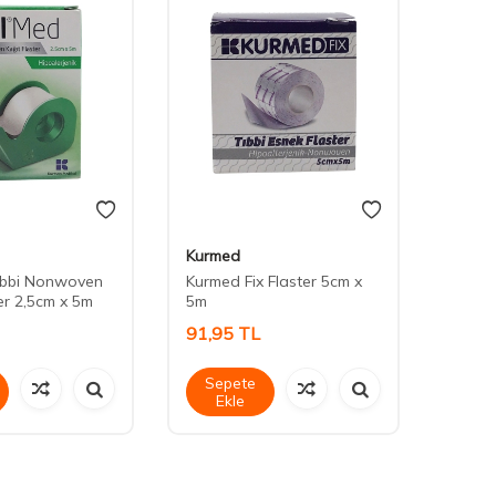
Kurmed
Kurm
ıbbi Nonwoven
Kurmed Fix Flaster 5cm x
Kurmed
er 2,5cm x 5m
5m
10m
91,95
TL
100,
Sepete
Sep
Ekle
Ek