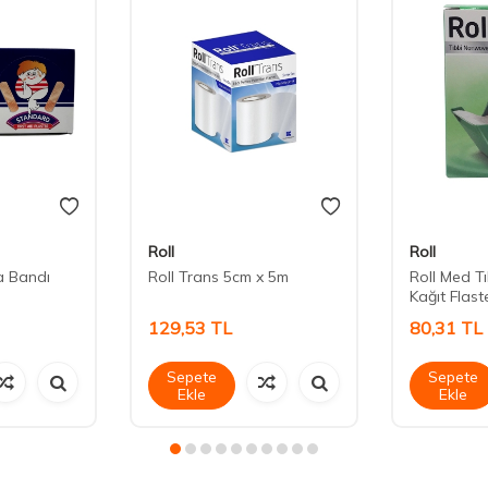
Roll
Roll
a Bandı
Roll Trans 5cm x 5m
Roll Med T
Kağıt Flast
129,53
TL
80,31
TL
Sepete
Sepete
Ekle
Ekle