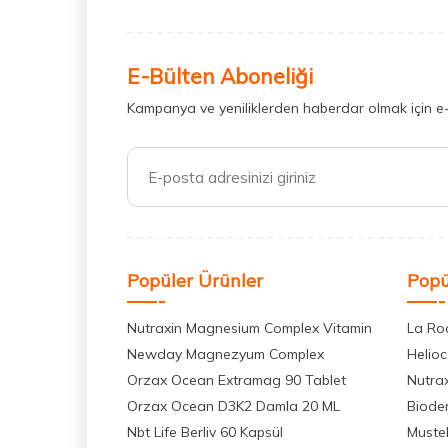
E-Bülten Aboneliği
Kampanya ve yeniliklerden haberdar olmak için e
Popüler Ürünler
Popü
Nutraxin Magnesium Complex Vitamin
La Ro
Newday Magnezyum Complex
Helio
Orzax Ocean Extramag 90 Tablet
Nutra
Orzax Ocean D3K2 Damla 20 ML
Biode
Nbt Life Berliv 60 Kapsül
Muste