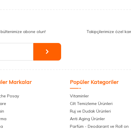
-bültenimize abone olun!
Takipçilerimize özel ka
ler Markalar
Popüler Kategoriler
che Posay
Vitaminler
care
Cilt Temizleme Ürünleri
xin
Ruj ve Dudak Ürünleri
rma
Anti Aging Ürünler
la
Parfüm - Deodarant ve Roll on