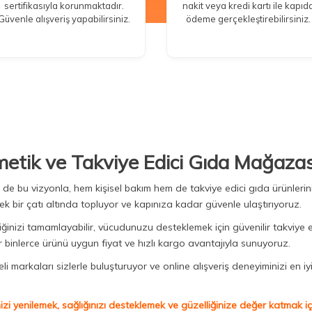
sertifikasıyla korunmaktadır.
nakit veya kredi kartı ile kapıd
Güvenle alışveriş yapabilirsiniz.
ödeme gerçekleştirebilirsiniz.
metik ve Takviye Edici Gıda Mağazas
Biz de bu vizyonla, hem kişisel bakım hem de takviye edici gıda ürünler
ek bir çatı altında topluyor ve kapınıza kadar güvenle ulaştırıyoruz.
iğinizi tamamlayabilir, vücudunuzu desteklemek için güvenilir takviye e
binlerce ürünü uygun fiyat ve hızlı kargo avantajıyla sunuyoruz.
 markaları sizlerle buluşturuyor ve online alışveriş deneyiminizi en iyi 
izi yenilemek, sağlığınızı desteklemek ve güzelliğinize değer katmak için