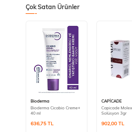
Çok Satan Ürünler
Bioderma
CAPİCADE
a
Bioderma Cicabio Creme+
Capicade Molex
40 ml
Solüsyon 3gr
636,75
TL
902,00
TL