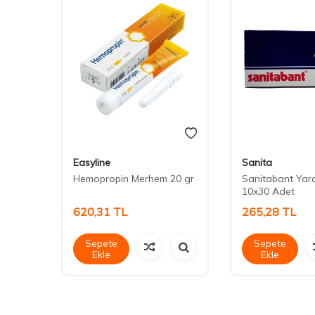
Easyline
Sanita
510)
Hemopropin Merhem 20 gr
Sanitabant Yar
10x30 Adet
620,31
TL
265,28
TL
Sepete
Sepete
Ekle
Ekle