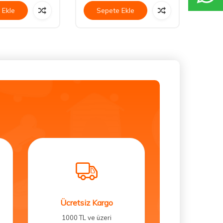
 Ekle
Sepete Ekle
Se
Ücretsiz Kargo
1000 TL ve üzeri