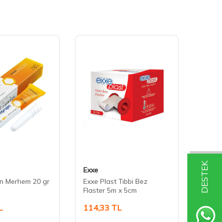
DESTEK
Exxe
Kutek
n Merhem 20 gr
Exxe Plast Tıbbi Bez
Kutek
Flaster 5m x 5cm
7,5 x 
L
114,33
TL
221,