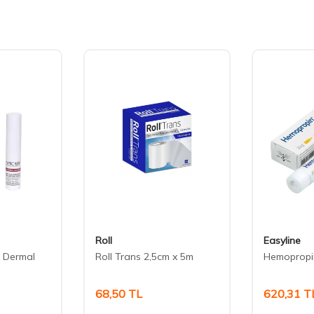
Roll
Easyline
 Dermal
Roll Trans 2,5cm x 5m
Hemopropi
68,50
TL
620,31
T