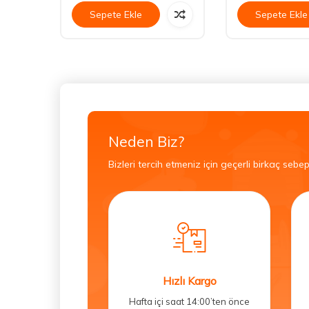
Sepete Ekle
Sepete Ekle
Neden Biz?
Bizleri tercih etmeniz için geçerli birkaç sebep
Hızlı Kargo
Hafta içi saat 14:00’ten önce