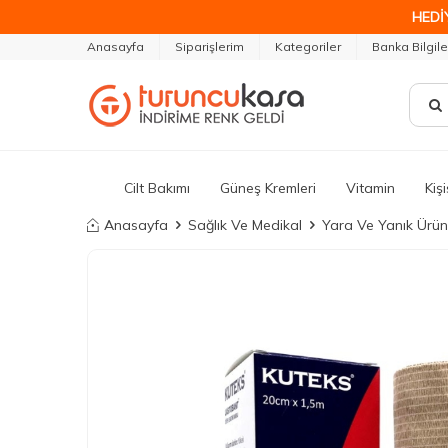
HEDİ
Anasayfa
Siparişlerim
Kategoriler
Banka Bilgile
Cilt Bakımı
Güneş Kremleri
Vitamin
Kiş
Anasayfa
Sağlık Ve Medikal
Yara Ve Yanık Ürünl