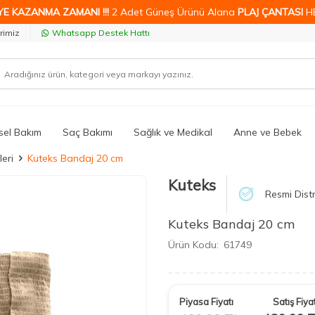
YE KAZANMA ZAMANI !!!
2 Adet Güneş Ürünü Alana
PLAJ ÇANTASI
H
rimiz
Whatsapp Destek Hattı
isel Bakım
Saç Bakımı
Sağlık ve Medikal
Anne ve Bebek
eri
Kuteks Bandaj 20 cm
Kuteks
Resmi Distr
Kuteks Bandaj 20 cm
Ürün Kodu:
61749
Piyasa Fiyatı
Satış Fiyat