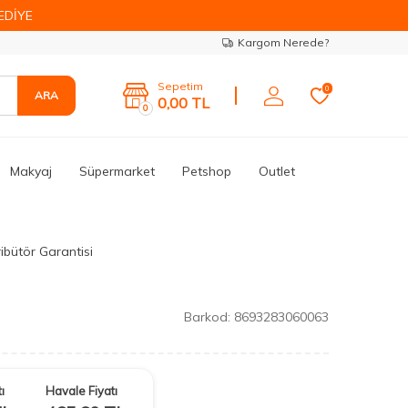
EDİYE
Kargom Nerede?
Sepetim
0
ARA
0,00
TL
0
Makyaj
Süpermarket
Petshop
Outlet
ibütör Garantisi
Barkod:
8693283060063
ı
Havale Fiyatı