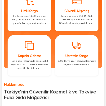
Hızlı Kargo
Güvenli Alışveriş
Hafta içi saat 14:00’ten önce
Tüm bilgileriniz 256 Bit SSL
oluşturduğunuz tüm siparişler
sertifikasıyla korunmaktadır.
aynı gün kargoya verilmektedir.
Güvenle alışveriş yapabilirsiniz.
Kapıda Ödeme
Ücretsiz Kargo
Tüm alışverişlerinizde peşin nakit
1000 TL ve üzeri alışverişlerinizde
veya kredi kartı ile kapıda ödeme
kargo ücreti ödemezsiniz.
gerçekleştirebilirsiniz.
Hakkımızda
Türkiye’nin Güvenilir Kozmetik ve Takviye
Edici Gıda Mağazası
Güzellik, sağlık ve iyi hissetmek herkesin hakkı! Biz de bu vizyonla, hem