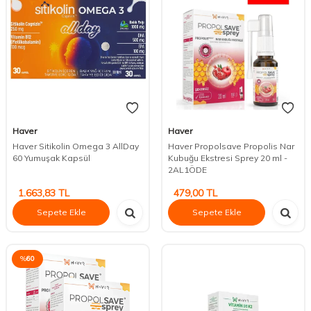
Haver
Haver
Haver Sitikolin Omega 3 AllDay
Haver Propolsave Propolis Nar
60 Yumuşak Kapsül
Kubuğu Ekstresi Sprey 20 ml -
2AL1ÖDE
1.663,83
TL
479,00
TL
Sepete Ekle
Sepete Ekle
%
60