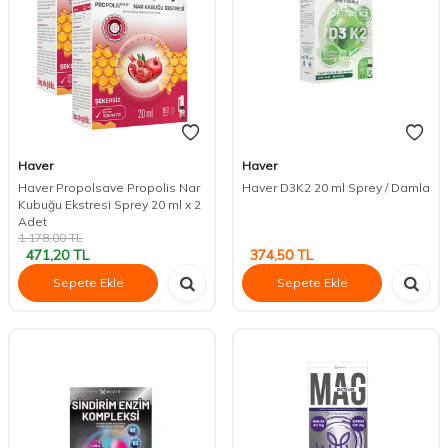
Haver
Haver
Haver Propolsave Propolis Nar
Haver D3K2 20 ml Sprey / Damla
Kubuğu Ekstresi Sprey 20 ml x 2
Adet
1.178,00
TL
471,20
TL
374,50
TL
Sepete Ekle
Sepete Ekle