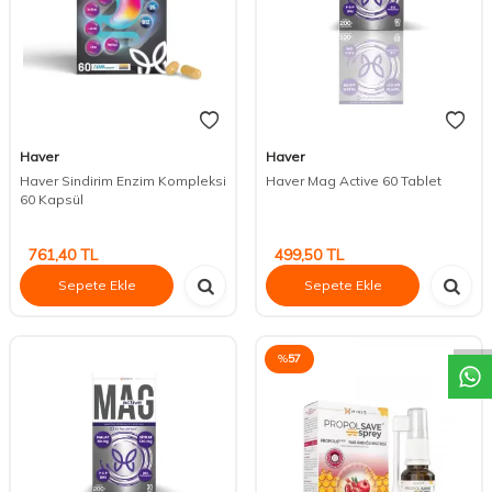
Haver
Haver
Haver Sindirim Enzim Kompleksi
Haver Mag Active 60 Tablet
60 Kapsül
761,40
TL
499,50
TL
Sepete Ekle
Sepete Ekle
DESTEK
%
57