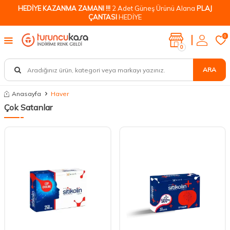
HEDİYE KAZANMA ZAMANI !!!
2 Adet Güneş Ürünü Alana
PLAJ
ÇANTASI
HEDİYE
0
0
ARA
Anasayfa
Haver
Çok Satanlar