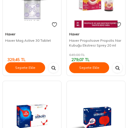
Haver
Haver
Haver Mag Active 30 Tablet
Haver Propolsave Propolis Nar
Kubuğu Ekstresi Sprey 20 ml
649,00
TL
329,45
TL
279,07
TL
Sepete Ekle
Sepete Ekle