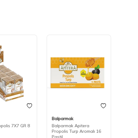
Balparmak
Balpa
opolis 7X7 GR 8
Balparmak Apitera
Balpa
Propolis Turp Aromalı 16
Propo
Pastil
Aromal