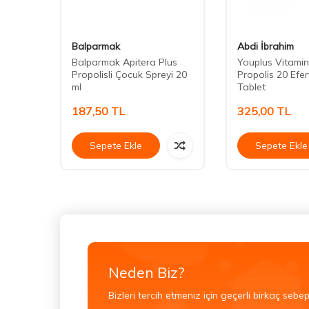
Balparmak
Abdi İbrahim
Balparmak Apitera Plus
Youplus Vitamin
blet
Propolisli Çocuk Spreyi 20
Propolis 20 Efe
ml
Tablet
187,50
TL
325,00
TL
Sepete Ekle
Sepete Ekle
Neden Biz?
Bizleri tercih etmeniz için geçerli birkaç sebep