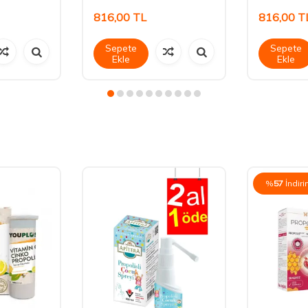
816,00
TL
816,00
T
Sepete
Sepete
Ekle
Ekle
%
57
İndir