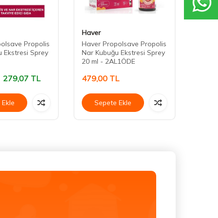
Haver
Imune
olsave Propolis
Haver Propolsave Propolis
İmunek
 Ekstresi Sprey
Nar Kubuğu Ekstresi Sprey
C ve Ç
20 ml - 2AL1ÖDE
279,07
TL
479,00
TL
277,
 Ekle
Sepete Ekle
Se