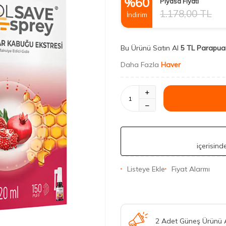
%
60
Piyasa Fiyatı
1.178,00
TL
İndirim
Bu Ürünü Satın Al
5 TL Parapua
Daha Fazla
Haver
içerisin
Listeye Ekle
Fiyat Alarmı
2 Adet Güneş Ürünü