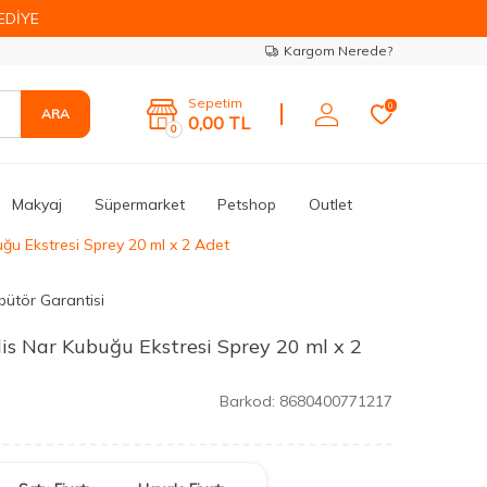
EDİYE
Kargom Nerede?
Sepetim
0
ARA
0,00
TL
0
Makyaj
Süpermarket
Petshop
Outlet
ğu Ekstresi Sprey 20 ml x 2 Adet
bütör Garantisi
is Nar Kubuğu Ekstresi Sprey 20 ml x 2
Barkod:
8680400771217