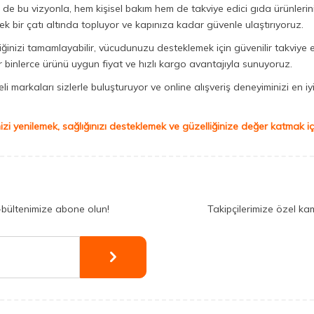
Biz de bu vizyonla, hem kişisel bakım hem de takviye edici gıda ürünler
ek bir çatı altında topluyor ve kapınıza kadar güvenle ulaştırıyoruz.
iğinizi tamamlayabilir, vücudunuzu desteklemek için güvenilir takviye e
binlerce ürünü uygun fiyat ve hızlı kargo avantajıyla sunuyoruz.
 markaları sizlerle buluşturuyor ve online alışveriş deneyiminizi en iyi 
izi yenilemek, sağlığınızı desteklemek ve güzelliğinize değer katmak için
-bültenimize abone olun!
Takipçilerimize özel ka