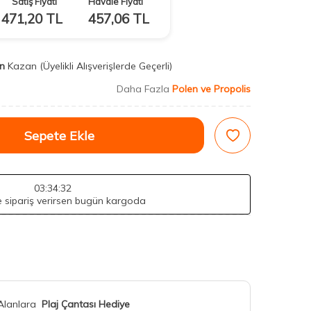
Satış Fiyatı
Havale Fiyatı
471,20
TL
457,06
TL
n
Kazan
(Üyelikli Alışverişlerde Geçerli)
Daha Fazla
Polen ve Propolis
Sepete Ekle
03
:34
:31
de sipariş verirsen bugün kargoda
 Alanlara
Plaj Çantası Hediye