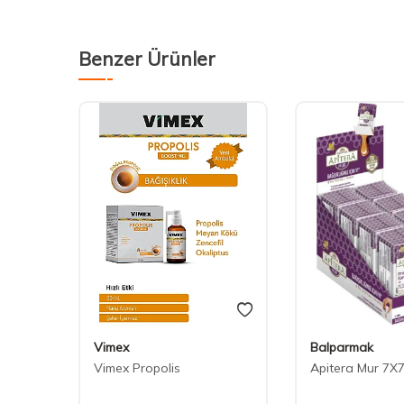
Benzer Ürünler
Vimex
Balparmak
opolis
Vimex Propolis
Apitera Mur 7X7
 Sprey