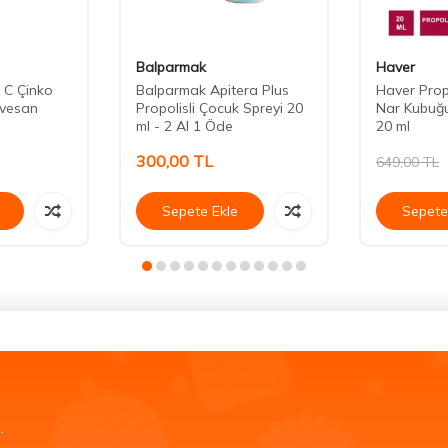
Balparmak
Haver
 C Çinko
Balparmak Apitera Plus
Haver Prop
rvesan
Propolisli Çocuk Spreyi 20
Nar Kubuğu
ml - 2 Al 1 Öde
20 ml
300,00
TL
649,00
TL
Sepete Ekle
Sepete
.