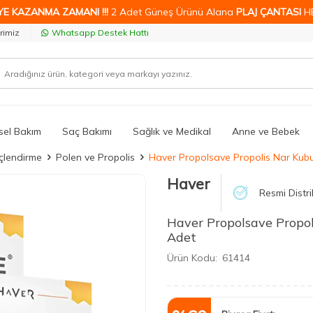
YE KAZANMA ZAMANI !!!
2 Adet Güneş Ürünü Alana
PLAJ ÇANTASI
H
rimiz
Whatsapp Destek Hattı
isel Bakım
Saç Bakımı
Sağlık ve Medikal
Anne ve Bebek
üçlendirme
Polen ve Propolis
Haver Propolsave Propolis Nar Kubu
Haver
Resmi Distri
Haver Propolsave Propol
Adet
Ürün Kodu:
61414