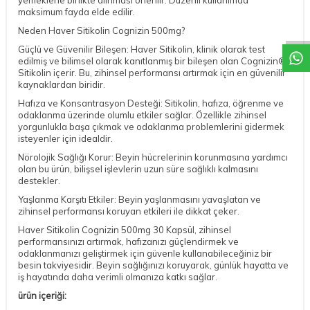
DESTEK
maksimum fayda elde edilir.
Neden Haver Sitikolin Cognizin 500mg?
Güçlü ve Güvenilir Bileşen: Haver Sitikolin, klinik olarak test
edilmiş ve bilimsel olarak kanıtlanmış bir bileşen olan Cognizin®
Sitikolin içerir. Bu, zihinsel performansı artırmak için en güvenilir
kaynaklardan biridir.
Hafıza ve Konsantrasyon Desteği: Sitikolin, hafıza, öğrenme ve
odaklanma üzerinde olumlu etkiler sağlar. Özellikle zihinsel
yorgunlukla başa çıkmak ve odaklanma problemlerini gidermek
isteyenler için idealdir.
Nörolojik Sağlığı Korur: Beyin hücrelerinin korunmasına yardımcı
olan bu ürün, bilişsel işlevlerin uzun süre sağlıklı kalmasını
destekler.
Yaşlanma Karşıtı Etkiler: Beyin yaşlanmasını yavaşlatan ve
zihinsel performansı koruyan etkileri ile dikkat çeker.
Haver Sitikolin Cognizin 500mg 30 Kapsül, zihinsel
performansınızı artırmak, hafızanızı güçlendirmek ve
odaklanmanızı geliştirmek için güvenle kullanabileceğiniz bir
besin takviyesidir. Beyin sağlığınızı koruyarak, günlük hayatta ve
iş hayatında daha verimli olmanıza katkı sağlar.
ürün içeriği: