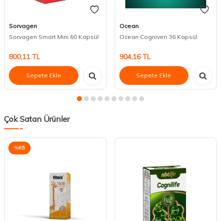
Sorvagen
Ocean
Sorvagen Smart Mini 60 Kapsül
Ocean Cogniven 36 Kapsül
800,11
TL
904,16
TL
Sepete Ekle
Sepete Ekle
Çok Satan Ürünler
%
65