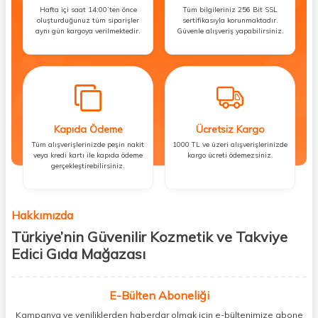
Hafta içi saat 14:00’ten önce
Tüm bilgileriniz 256 Bit SSL
oluşturduğunuz tüm siparişler
sertifikasıyla korunmaktadır.
aynı gün kargoya verilmektedir.
Güvenle alışveriş yapabilirsiniz.
Kapıda Ödeme
Ücretsiz Kargo
Tüm alışverişlerinizde peşin nakit
1000 TL ve üzeri alışverişlerinizde
veya kredi kartı ile kapıda ödeme
kargo ücreti ödemezsiniz.
gerçekleştirebilirsiniz.
Hakkımızda
Türkiye’nin Güvenilir Kozmetik ve Takviye
Edici Gıda Mağazası
Güzellik, sağlık ve iyi hissetmek herkesin hakkı! Biz de bu vizyonla, hem
kişisel bakım hem de takviye edici gıda ürünlerini sizlerle
E-Bülten Aboneliği
buluşturuyoruz. Artık mağaza mağaza dolaşmanıza gerek yok;
Kampanya ve yeniliklerden haberdar olmak için e-bültenimize abone