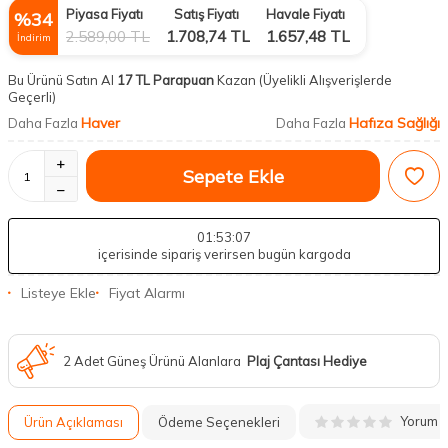
Piyasa Fiyatı
Satış Fiyatı
Havale Fiyatı
%
34
2.589,00
TL
1.708,74
TL
1.657,48
TL
İndirim
Bu Ürünü Satın Al
17 TL Parapuan
Kazan
(Üyelikli Alışverişlerde
Geçerli)
Haver
Hafıza Sağlığı
Daha Fazla
Daha Fazla
Sepete Ekle
01
:53
:07
içerisinde sipariş verirsen bugün kargoda
Listeye Ekle
Fiyat Alarmı
2 Adet Güneş Ürünü Alanlara
Plaj Çantası Hediye
Yorum
Ürün Açıklaması
Ödeme Seçenekleri