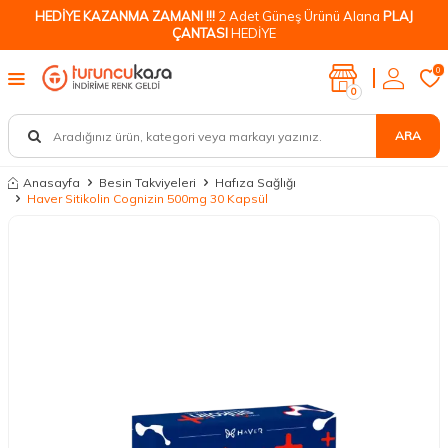
HEDİYE KAZANMA ZAMANI !!!
2 Adet Güneş Ürünü Alana
PLAJ
ÇANTASI
HEDİYE
0
0
ARA
Anasayfa
Besin Takviyeleri
Hafıza Sağlığı
Haver Sitikolin Cognizin 500mg 30 Kapsül