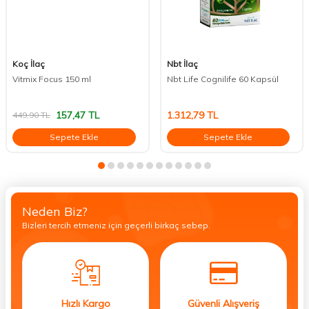
Koç İlaç
Nbt İlaç
Vitmix Focus 150 ml
Nbt Life Cognilife 60 Kapsül
157,47
TL
1.312,79
TL
449,90
TL
Sepete Ekle
Sepete Ekle
Neden Biz?
Bizleri tercih etmeniz için geçerli birkaç sebep.
Hızlı Kargo
Güvenli Alışveriş