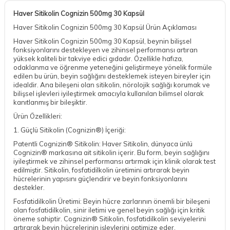
Haver Sitikolin Cognizin 500mg 30 Kapsül
Haver Sitikolin Cognizin 500mg 30 Kapsül Ürün Açıklaması
Haver Sitikolin Cognizin 500mg 30 Kapsül, beynin bilişsel
fonksiyonlarını destekleyen ve zihinsel performansı artıran
yüksek kaliteli bir takviye edici gıdadır. Özellikle hafıza,
odaklanma ve öğrenme yeteneğini geliştirmeye yönelik formüle
edilen bu ürün, beyin sağlığını desteklemek isteyen bireyler için
idealdir. Ana bileşeni olan sitikolin, nörolojik sağlığı korumak ve
bilişsel işlevleri iyileştirmek amacıyla kullanılan bilimsel olarak
kanıtlanmış bir bileşiktir.
Ürün Özellikleri:
1. Güçlü Sitikolin (Cognizin®) İçeriği:
Patentli Cognizin® Sitikolin: Haver Sitikolin, dünyaca ünlü
Cognizin® markasına ait sitikolin içerir. Bu form, beyin sağlığını
iyileştirmek ve zihinsel performansı artırmak için klinik olarak test
edilmiştir. Sitikolin, fosfatidilkolin üretimini artırarak beyin
hücrelerinin yapısını güçlendirir ve beyin fonksiyonlarını
destekler.
Fosfatidilkolin Üretimi: Beyin hücre zarlarının önemli bir bileşeni
olan fosfatidilkolin, sinir iletimi ve genel beyin sağlığı için kritik
öneme sahiptir. Cognizin® Sitikolin, fosfatidilkolin seviyelerini
artırarak beyin hücrelerinin işlevlerini optimize eder.