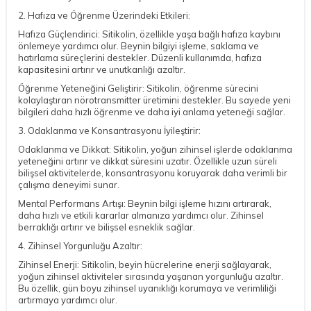
2. Hafıza ve Öğrenme Üzerindeki Etkileri:
Hafıza Güçlendirici: Sitikolin, özellikle yaşa bağlı hafıza kaybını
önlemeye yardımcı olur. Beynin bilgiyi işleme, saklama ve
hatırlama süreçlerini destekler. Düzenli kullanımda, hafıza
kapasitesini artırır ve unutkanlığı azaltır.
Öğrenme Yeteneğini Geliştirir: Sitikolin, öğrenme sürecini
kolaylaştıran nörotransmitter üretimini destekler. Bu sayede yeni
bilgileri daha hızlı öğrenme ve daha iyi anlama yeteneği sağlar.
3. Odaklanma ve Konsantrasyonu İyileştirir:
Odaklanma ve Dikkat: Sitikolin, yoğun zihinsel işlerde odaklanma
yeteneğini artırır ve dikkat süresini uzatır. Özellikle uzun süreli
bilişsel aktivitelerde, konsantrasyonu koruyarak daha verimli bir
çalışma deneyimi sunar.
Mental Performans Artışı: Beynin bilgi işleme hızını artırarak,
daha hızlı ve etkili kararlar almanıza yardımcı olur. Zihinsel
berraklığı artırır ve bilişsel esneklik sağlar.
4. Zihinsel Yorgunluğu Azaltır:
Zihinsel Enerji: Sitikolin, beyin hücrelerine enerji sağlayarak,
yoğun zihinsel aktiviteler sırasında yaşanan yorgunluğu azaltır.
Bu özellik, gün boyu zihinsel uyanıklığı korumaya ve verimliliği
artırmaya yardımcı olur.