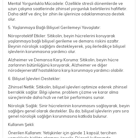
Mental Yorgunlukla Mücadele: Özellikle stresli dönemlerde ve
uzun çalışma saatlerinde zihinsel yorgunluk belirtilerini hafifletir.
Daha aktif ve dinç bir zihin ile işlerinize odaklanmanıza destek
olur.
5. Yaşlanmaya Bağlı Bilişsel Gerilemeyi Yavaşlatır:
Nöroprotektif Etkiler: Sitikolin, beyin hücrelerini koruyarak
yaşlanmaya bağlı bilişsel gerileme ve demans riskini azaltır.
Beynin nörolojik sağlığını destekleyerek, yaş ilerledikçe bilişsel
işlevlerin korunmasına yardımcı olur.
Alzheimer ve Demansa Karşı Koruma: Sitikolin, beyin hücre
zarlarının bütünlüğünü koruyarak, Alzheimer ve diğer
nörodejeneratif hastalıklara karşı korunmaya yardımcı olabilir.
6. Bilişsel İşlevleri Destekler:
Zihinsel Netlik: Sitikolin, bilişsel işlevleri optimize ederek zihinsel
berraklık sağlar. Bilgi işleme, problem çözme ve karar alma
süreçlerinde daha hızlı ve net bir performans sunar.
Nörolojik Sağlık: Sinir hücrelerinin korunmasını sağlayarak, beyin
sağlığını genel olarak destekler. Bu da, bilişsel işlevlerin yanı sıra
genel nörolojik sağlığın korunmasına katkıda bulunur.
Kullanım Şekli:
Önerilen Kullanım: Yetişkinler için günde 1 kapsül, tercihen
yemeklerle birlikte alınması önerilir. Düzenli kullanımda