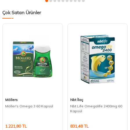
Çok Satan Ürünler
Möllers
Nbt İlaç
Möller's Omega 3 60 Kapsül
Nbt Life Omegalife 2400mg 60
Kapsül
1.221,80
TL
831,48
TL