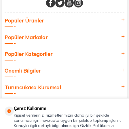
buluşturuyor ve online alışveriş deneyiminizi en iyi hale getiriyoruz.
Sağlık, güzellik ve iyi yaşam için aradığınız her şey burada!
Siz de kendinizi yenilemek, sağlığınızı desteklemek ve güzelliğinize
Popüler Ürünler
değer katmak için bize katılın!
Popüler Markalar
Popüler Kategoriler
Önemli Bilgiler
Turuncukasa Kurumsal
Hızlı Erişim
Çerez Kullanımı
Kişisel verileriniz, hizmetlerimizin daha iyi bir şekilde
Uygulamalarımız
sunulması için mevzuata uygun bir şekilde toplanıp işlenir.
Konuyla ilgili detaylı bilgi almak için Gizlilik Politikamızı