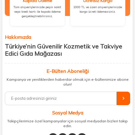
Kapıda Ödeme
Ücretsiz Kargo
Tüm alışverişlerinizde peşin nakit
1000 TL ve üzeri alışverişlerinizde
veya kredi kartı ile kapıda ödeme
kargo ücreti ödemezsiniz.
gerçekleştirebilirsiniz.
Hakkımızda
Türkiye’nin Güvenilir Kozmetik ve Takviye
Edici Gıda Mağazası
Güzellik, sağlık ve iyi hissetmek herkesin hakkı! Biz de bu vizyonla, hem
kişisel bakım hem de takviye edici gıda ürünlerini sizlerle
E-Bülten Aboneliği
buluşturuyoruz. Artık mağaza mağaza dolaşmanıza gerek yok;
Kampanya ve yeniliklerden haberdar olmak için e-bültenimize abone
ihtiyacınız olan her şeyi tek bir çatı altında topluyor ve kapınıza kadar
olun!
güvenle ulaştırıyoruz.
%100 orijinal kozmetik ve sağlık ürünleriyle güzelliğinizi tamamlayabilir,
vücudunuzu desteklemek için güvenilir takviye edici gıdalara
ulaşabilirsiniz. Cilt bakımından saç bakımına, makyajdan vitamin ve
Sosyal Medya
minerallere kadar binlerce ürünü uygun fiyat ve hızlı kargo avantajıyla
sunuyoruz.
Takipçilerimize özel kampanyalar için sosyal medyadan bizleri takip
edin.
Müşteri memnuniyetini ön planda tutarak, en kaliteli markaları sizlerle