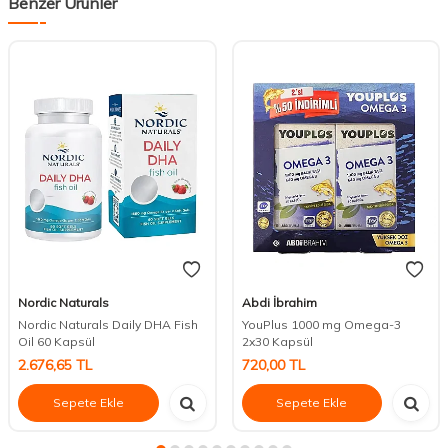
Benzer Ürünler
Nordic Naturals
Abdi İbrahim
Nordic Naturals Daily DHA Fish
YouPlus 1000 mg Omega-3
Oil 60 Kapsül
2x30 Kapsül
2.676,65
TL
720,00
TL
Sepete Ekle
Sepete Ekle