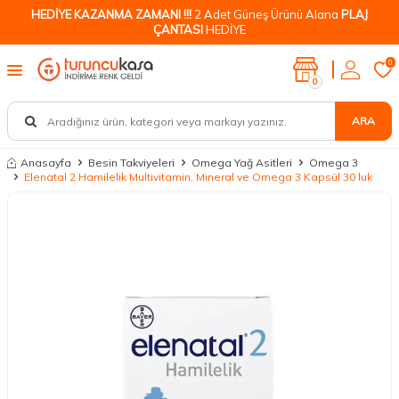
HEDİYE KAZANMA ZAMANI !!!
2 Adet Güneş Ürünü Alana
PLAJ
ÇANTASI
HEDİYE
0
0
ARA
Anasayfa
Besin Takviyeleri
Omega Yağ Asitleri
Omega 3
Elenatal 2 Hamilelik Multivitamin, Mineral ve Omega 3 Kapsül 30 luk