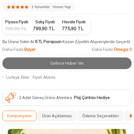
1 Yorumlar
Yorum Yap
Piyasa Fiyatı
Satış Fiyatı
Havale Fiyatı
799,90
TL
799,90
TL
775,90
TL
Bu Ürünü Satın Al
8 TL Parapuan
Kazan
(Üyelikli Alışverişlerde Geçerli)
Bayer
Omega 3
Daha Fazla
Daha Fazla
Gelince Haber Ver
Listeye Ekle
Fiyat Alarmı
2 Adet Güneş Ürünü Alanlara
Plaj Çantası Hediye
Kampanyalar
Ürün Açıklaması
Ödeme Seçenekleri