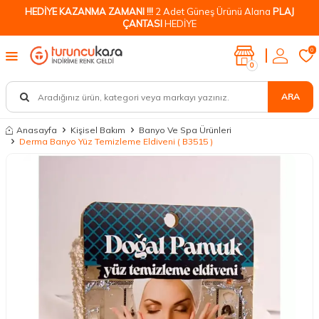
HEDİYE KAZANMA ZAMANI !!!
2 Adet Güneş Ürünü Alana
PLAJ
ÇANTASI
HEDİYE
0
0
ARA
Anasayfa
Kişisel Bakım
Banyo Ve Spa Ürünleri
Derma Banyo Yüz Temizleme Eldiveni ( B3515 )