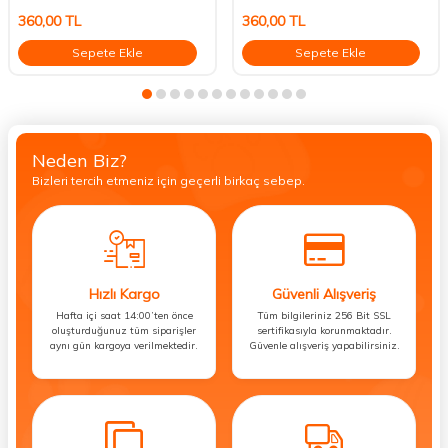
360,00
TL
360,00
TL
Sepete Ekle
Sepete Ekle
Neden Biz?
Bizleri tercih etmeniz için geçerli birkaç sebep.
Hızlı Kargo
Güvenli Alışveriş
Hafta içi saat 14:00’ten önce
Tüm bilgileriniz 256 Bit SSL
oluşturduğunuz tüm siparişler
sertifikasıyla korunmaktadır.
aynı gün kargoya verilmektedir.
Güvenle alışveriş yapabilirsiniz.