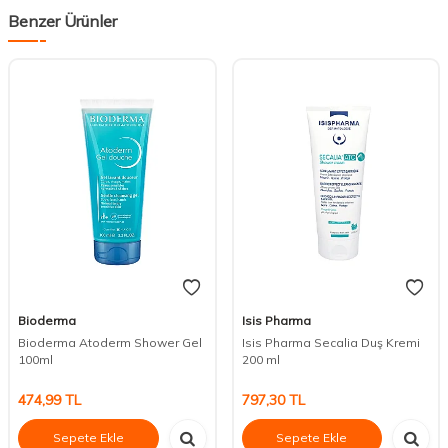
Benzer Ürünler
Bioderma
Isis Pharma
Bioderma Atoderm Shower Gel
Isis Pharma Secalia Duş Kremi
100ml
200 ml
474,99
TL
797,30
TL
Sepete Ekle
Sepete Ekle