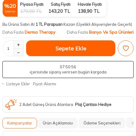
Piyasa Fiyatı
Satış Fiyatı
Havale Fiyatı
%
20
179,00
TL
143,20
TL
138,90
TL
İndirim
Bu Ürünü Satın Al
1 TL Parapuan
Kazan
(Üyelikli Alışverişlerde Geçerli)
Derma Therapy
Banyo Ve Spa Ürünleri
Daha Fazla
Daha Fazla
Sepete Ekle
07
:50
:55
içerisinde sipariş verirsen bugün kargoda
Listeye Ekle
Fiyat Alarmı
2 Adet Güneş Ürünü Alanlara
Plaj Çantası Hediye
Kampanyalar
Ürün Açıklaması
Ödeme Seçenekleri