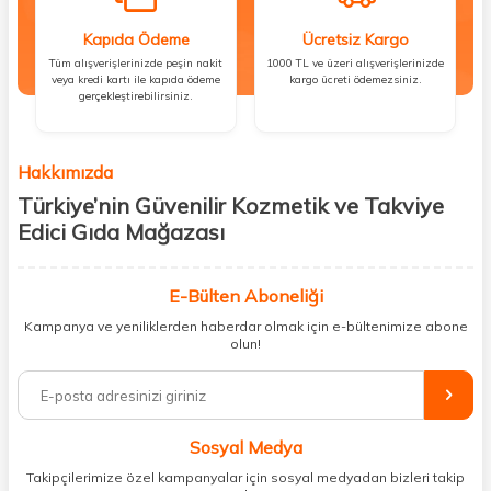
Kapıda Ödeme
Ücretsiz Kargo
Tüm alışverişlerinizde peşin nakit
1000 TL ve üzeri alışverişlerinizde
veya kredi kartı ile kapıda ödeme
kargo ücreti ödemezsiniz.
gerçekleştirebilirsiniz.
Hakkımızda
Türkiye’nin Güvenilir Kozmetik ve Takviye
Edici Gıda Mağazası
Güzellik, sağlık ve iyi hissetmek herkesin hakkı! Biz de bu vizyonla, hem
kişisel bakım hem de takviye edici gıda ürünlerini sizlerle
E-Bülten Aboneliği
buluşturuyoruz. Artık mağaza mağaza dolaşmanıza gerek yok;
Kampanya ve yeniliklerden haberdar olmak için e-bültenimize abone
ihtiyacınız olan her şeyi tek bir çatı altında topluyor ve kapınıza kadar
olun!
güvenle ulaştırıyoruz.
%100 orijinal kozmetik ve sağlık ürünleriyle güzelliğinizi tamamlayabilir,
vücudunuzu desteklemek için güvenilir takviye edici gıdalara
ulaşabilirsiniz. Cilt bakımından saç bakımına, makyajdan vitamin ve
Sosyal Medya
minerallere kadar binlerce ürünü uygun fiyat ve hızlı kargo avantajıyla
sunuyoruz.
Takipçilerimize özel kampanyalar için sosyal medyadan bizleri takip