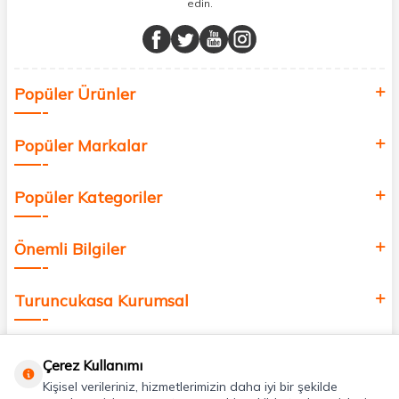
edin.
Müşteri memnuniyetini ön planda tutarak, en kaliteli markaları sizlerle
buluşturuyor ve online alışveriş deneyiminizi en iyi hale getiriyoruz.
Sağlık, güzellik ve iyi yaşam için aradığınız her şey burada!
Siz de kendinizi yenilemek, sağlığınızı desteklemek ve güzelliğinize
Popüler Ürünler
değer katmak için bize katılın!
Popüler Markalar
Popüler Kategoriler
Önemli Bilgiler
Turuncukasa Kurumsal
Hızlı Erişim
Çerez Kullanımı
Kişisel verileriniz, hizmetlerimizin daha iyi bir şekilde